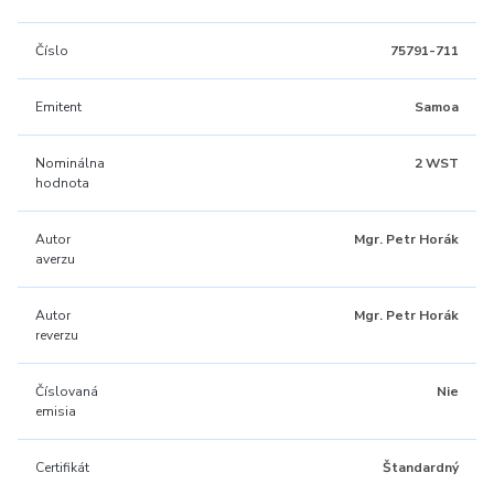
Číslo
75791-711
Emitent
Samoa
Nominálna
2 WST
hodnota
Autor
Mgr. Petr Horák
averzu
Autor
Mgr. Petr Horák
reverzu
Číslovaná
Nie
emisia
Certifikát
Štandardný