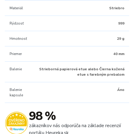
Materiál
Striebro
Rýdzosť
999
Hmotnosť
29 g
Priemer
40 mm
Balenie
Strieborná papierová etue alebo Čierna kožená
etue s farebným prebalom
Balenie
Áno
kapsule
98 %
zákazníkov nás odporúča na základe recenzií
portálu Heureka.sk