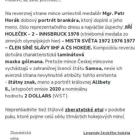
Na reverznej strane mince umiestnil medailér
Mgr. Petr
Horák
dobový
portrét brankára,
ktorý doplnil o jeho
meno, číslo reprezentačného dresu a najväčšie úspechy:
JIŘÍ
HOLEČEK - 2 - INNSBRUCK 1976
(strieborná medaila zo
zimných olympijských hier)
-
MISTR SVĚTA 1972 1976 1977
– ČLEN SÍNĚ SLÁVY IIHF A ČS HOKEJE
.
Kompozíciu reverzu
dotvára charakteristická
laminátová
maska gólmana.
Pretože mince Českej mincovne
vychádzajú v zahraničnej licencii štátu
Samoa,
nesie ich
averzná strana nevyhnutné atribúty tohto emitenta
-
štátny znak,
meno a portrét kráľovnej
Alžbety
II.,
letopočet emisie
2020
a nominálnu
hodnotu
2 DOLLARS
(WST).
Neprehliadnite tiež štýlové
zberateľské etui
v podobe
puku, ktoré pojme celú sériu štrnástich hokejových mincí.
Zberateľská
Legendy českého hokeja
séria