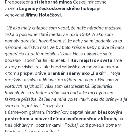
Predposledná
strieborná minca
Českej mincovne
z cyklu
Legendy československého hokeja
je
venovaná
Jiřímu Holečkovi.
„Už ako malý chlapec som vedel, že naše národné mužstvo
získalo posledné zlaté medaily v roku 1949. A ako som
pomaly dorastal, hovoril som si, že keby sa mi podarilo za to
národné mužstvo hrať, že by bolo krásne, keby práve tá naša
generácia tú zlatú medailu získala. No, a nakoniec sa to
podarilo,"
spomína Jiří Holeček.
Titul majstrov sveta
sme
vtedy nezískali raz, ale hneď
trikrát
a vrchovatou mierou
k tomu prispel práve
brankár známy ako „Fakír".
„Moja
prezývka vznikla v Jihlave, pri výbere na vojnu. Bol som zo
všetkých najchudší, vážil som
šesťdesiat kíl. Spoluhráči
hovorili, že sa v bráne krútim ako had a že mi chýba len
fakírska píšťalka. Začali na mňa volať »fakír, bež do brány« a ja
som na to počúval, "
rozpráva
s úsmevom gólman. Protivníkov deptal nielen
bleskovým
postrehom a neuveriteľnou uvoľnenosťou v kĺboch,
ale
tiež pichľavými poznámkami:
„Počkaj, čo ti povedia doma v
Moskve, až zase prehráte..."