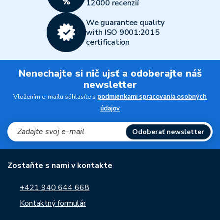
12000 recenzií
We guarantee quality
with ISO 9001:2015
certification
Nenechajte si nič ujsť a odoberajte náš
newsletter
Vložením e-mailu súhlasíte s
podmienkami spracovania osobných
údajov
Odoberať newsletter
Zostaňte s nami v kontakte
+421 940 644 668
Kontaktný formulár