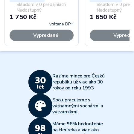
Skladom v 0 predajniach
Skladom v 0 preda
Nedostupný
Nedostupný
1 750 Kč
1 650 Kč
vrátane DPH
vr
Vypredané
Vypreda
Razíme mince pre Českú
republiku už viac ako 30
rokov od roku 1993
Spolupracujeme s
významnými sochármi a
výtvarníkmi
Máme 98% hodnotenie
na Heureka a viac ako