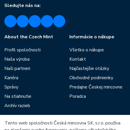
Sledujte nás na:
About the Czech Mint
Informácie o nákupe
Profil spoločnosti
Všetko o nákupe
Naša výroba
Kontakt
Naši partneri
Najčastejšie otázky
Kariéra
Obchodné podmienky
Správy
Predajne Českej mincovne
Na stiahnutie
Poradca
Archív razieb
Tento web spoločnosti Česká mincovna SK, s.r.o. používa
Medzi našich partnerov patria: