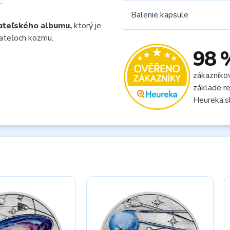
.
Balenie kapsule
ateľského albumu
,
ktorý je
vateľoch kozmu.
98 
zákazníko
základe re
Heureka.s