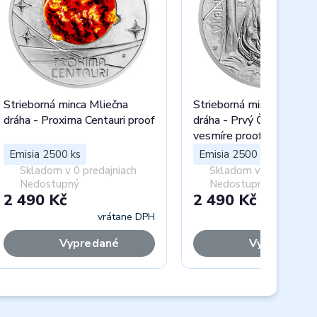
Strieborná minca Mliečna
Strieborná minca Mliečn
dráha - Proxima Centauri proof
dráha - Prvý Čechoslová
vesmíre proof
Emisia 2500 ks
Emisia 2500 ks
Skladom v 0 predajniach
Skladom v 0 predajnia
Nedostupný
Nedostupný
2 490 Kč
2 490 Kč
vrátane DPH
vráta
Vypredané
Vypredané
Next