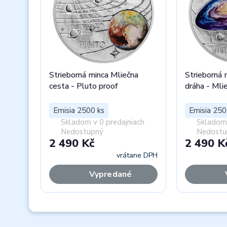
Strieborná minca Mliečna
Strieborná 
cesta - Pluto proof
dráha - Mli
Emisia 2500 ks
Emisia 250
Skladom v 0 predajniach
Skladom 
Nedostupný
Nedostu
2 490 Kč
2 490 K
vrátane DPH
Vypredané
Previous