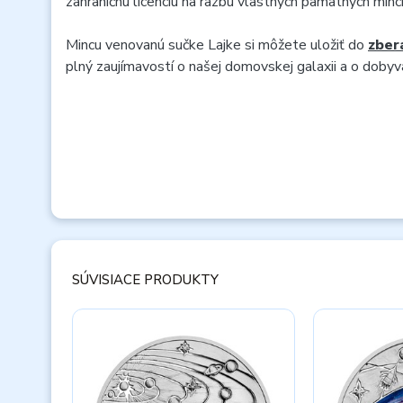
zahraničnú licenciu na razbu vlastných pamätných mincí
Mincu venovanú sučke Lajke si môžete uložiť do
zber
plný zaujímavostí o našej domovskej galaxii a o doby
SÚVISIACE PRODUKTY