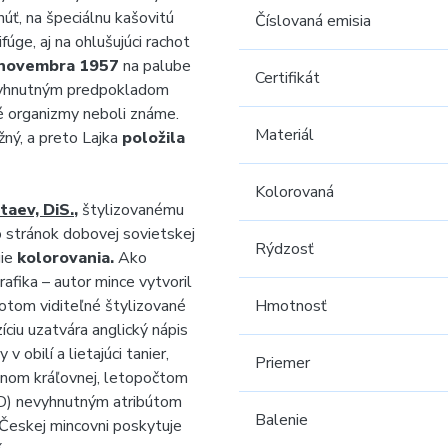
núť, na špeciálnu kašovitú
Číslovaná emisia
fúge, aj na ohlušujúci rachot
 novembra 1957
na palube
Certifikát
evyhnutným predpokladom
é organizmy neboli známe.
Materiál
ný, a preto Lajka
položila
Kolorovaná
taev, DiS.
,
štylizovanému
 stránok dobovej sovietskej
Rýdzosť
gie
kolorovania.
Ako
afika – autor mince vytvoril
otom viditeľné štylizované
Hmotnosť
íciu uzatvára anglický nápis
 obilí a lietajúci tanier,
Priemer
nom kráľovnej, letopočtom
) nevyhnutným atribútom
Balenie
Českej mincovni poskytuje