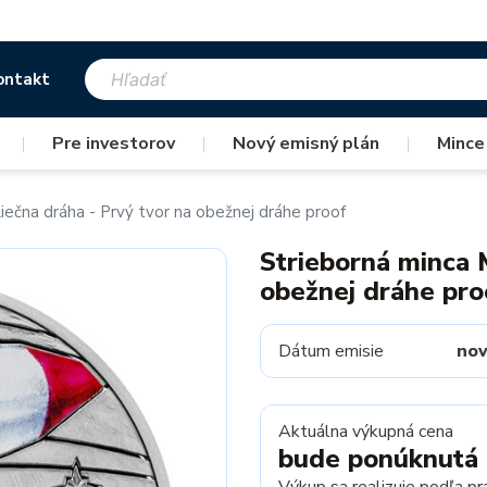
ontakt
|
Pre investorov
|
Nový emisný plán
|
Mince
iečna dráha - Prvý tvor na obežnej dráhe proof
Strieborná minca 
obežnej dráhe pro
Dátum emisie
no
Aktuálna výkupná cena
bude ponúknutá