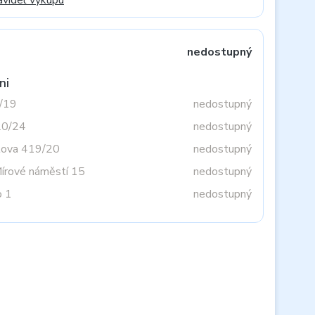
avidel výkupu
nedostupný
ni
3/19
nedostupný
20/24
nedostupný
tova 419/20
nedostupný
Mírové náměstí 15
nedostupný
o 1
nedostupný