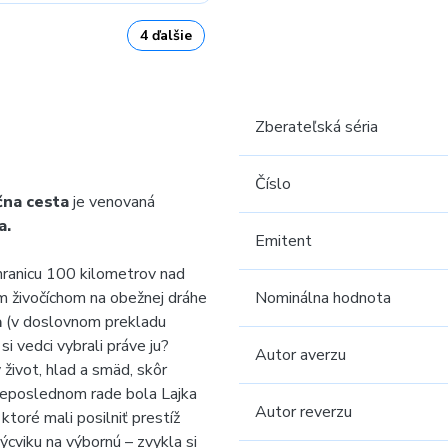
4 ďalšie
Zberateľská séria
Číslo
čna cesta
je venovaná
a.
Emitent
 hranicu 100 kilometrov nad
ým živočíchom na obežnej dráhe
Nominálna hodnota
a
(v doslovnom prekladu
i vedci vybrali práve ju?
Autor averzu
 život, hlad a smäd, skôr
 neposlednom rade bola Lajka
Autor reverzu
ktoré mali posilniť prestíž
cviku na výbornú – zvykla si