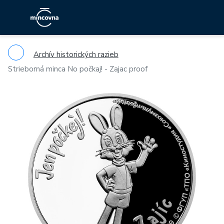
Archív historických razieb
Strieborná minca No počkaj! - Zajac proof
Previous
Ne