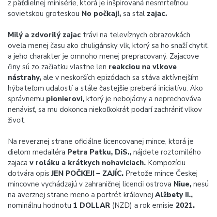
z päťdielnej minisérie, ktorá je inšpirovaná nesmrteľnou
sovietskou groteskou
No počkaj!,
sa stal
zajac.
Milý a zdvorilý zajac
trávi na televíznych obrazovkách
oveľa menej času ako chuligánsky vlk, ktorý sa ho snaží chytiť,
a jeho charakter je omnoho menej prepracovaný. Zajacove
činy sú zo začiatku vlastne len
reakciou na vlkove
nástrahy,
ale v neskorších epizódach sa stáva aktívnejším
hýbateľom udalostí a stále častejšie preberá iniciatívu. Ako
správnemu
pionierovi,
ktorý je nebojácny a neprechováva
nenávisť, sa mu dokonca niekoľkokrát podarí zachrániť vlkov
život.
Na reverznej strane oficiálne licencovanej mince, ktorá je
dielom medailéra
Petra Patku, DiS.,
nájdete roztomilého
zajaca
v roláku a krátkych nohaviciach.
Kompozíciu
dotvára opis
JEN POČKEJ! – ZAJÍC.
Pretože mince Českej
mincovne vychádzajú v zahraničnej licencii ostrova
Niue,
nesú
na averznej strane meno a portrét kráľovnej
Alžbety II.,
nominálnu hodnotu
1 DOLLAR
(NZD) a rok emisie
2021.