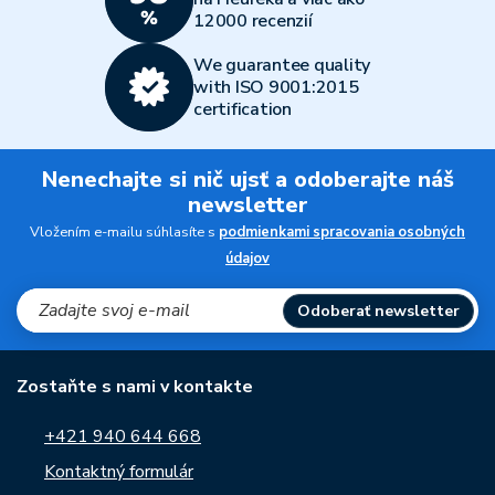
12000 recenzií
We guarantee quality
with ISO 9001:2015
certification
Nenechajte si nič ujsť a odoberajte náš
newsletter
Vložením e-mailu súhlasíte s
podmienkami spracovania osobných
údajov
Odoberať newsletter
Zostaňte s nami v kontakte
+421 940 644 668
Kontaktný formulár