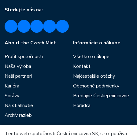
Sledujte nás na:
About the Czech Mint
Informácie o nákupe
Profil spoločnosti
Všetko o nákupe
Naša výroba
Kontakt
Naši partneri
Najčastejšie otázky
Kariéra
Obchodné podmienky
Správy
Predajne Českej mincovne
Na stiahnutie
Poradca
Archív razieb
Tento web spoločnosti Česká mincovna SK, s.r.o. používa
Medzi našich partnerov patria: