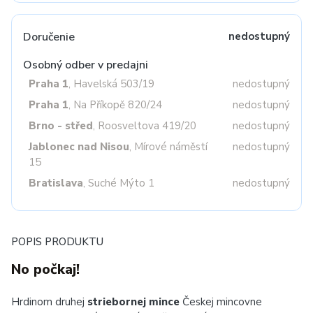
Doručenie
nedostupný
Osobný odber v predajni
Praha 1
, Havelská 503/19
nedostupný
Praha 1
, Na Příkopě 820/24
nedostupný
Brno - střed
, Roosveltova 419/20
nedostupný
Jablonec nad Nisou
, Mírové náměstí
nedostupný
15
Bratislava
, Suché Mýto 1
nedostupný
POPIS PRODUKTU
No počkaj!
Hrdinom druhej
striebornej mince
Českej mincovne