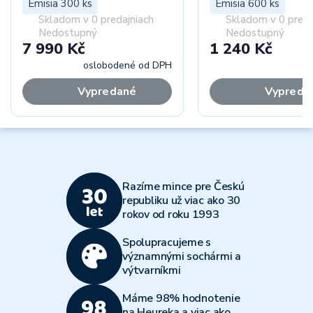
Emisia 300 ks
Emisia 600 ks
Skladom v 0 predajniach
Skladom v 0 preda
Nedostupný
Nedostupný
7 990 Kč
1 240 Kč
oslobodené od DPH
vr
Vypredané
Vypreda
Razíme mince pre Českú
republiku už viac ako 30
rokov od roku 1993
Spolupracujeme s
významnými sochármi a
výtvarníkmi
Máme 98% hodnotenie
na Heureka a viac ako