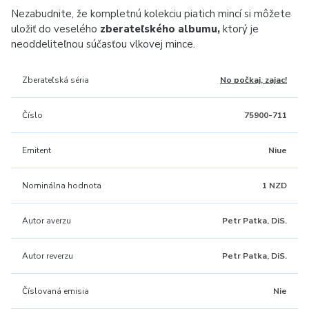
Nezabudnite, že kompletnú kolekciu piatich mincí si môžete
uložiť do veselého
zberateľského albumu,
ktorý je
neoddeliteľnou súčasťou
vlkovej mince.
Zberateľská séria
No počkaj, zajac!
Číslo
75900-711
Emitent
Niue
Nominálna hodnota
1 NZD
Autor averzu
Petr Patka, DiS.
Autor reverzu
Petr Patka, DiS.
Číslovaná emisia
Nie