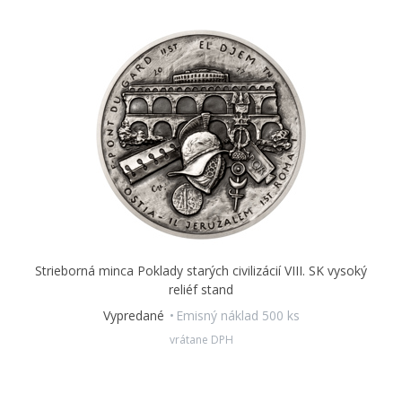
Strieborná minca Poklady starých civilizácií VIII. SK vysoký
reliéf stand
Vypredané
Emisný náklad 500 ks
vrátane DPH