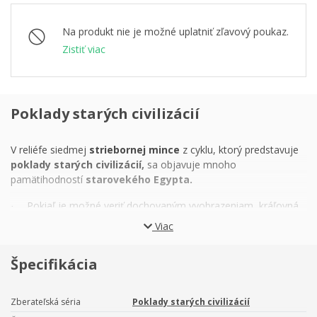
Na produkt nie je možné uplatniť zľavový poukaz.
Zistiť viac
Poklady starých civilizácií
V reliéfe siedmej
striebornej mince
z cyklu, ktorý predstavuje
poklady starých civilizácií,
sa objavuje mnoho
pamätihodností
starovekého Egypta.
Pokiaľ je možné veriť dochovaným vyobrazeniam, kráľovná
·
Nefertiti,
manželka faraóna Achnatona, sa venovala
Viac
činnostiam, ktoré boli za normálnych okolností vyhradené
mužom – zaháňala nepriateľské vojská a predsedala
Špecifikácia
slávnostným ceremóniám. V období, keď egyptská ríša
dosiala svoj vrchol, bola pravdepodobne
najmocnejšou
ženou sveta.
Aj po troch tisícročiach si ju však pamätáme
Zberateľská séria
Poklady starých civilizácií
predovšetkým ako uhrančivú krásku, a to vďaka
buste