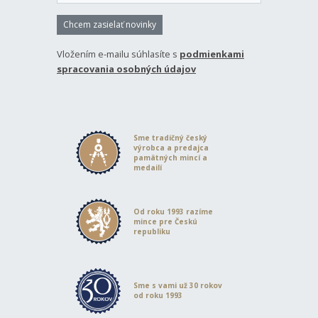
Chcem zasielať novinky
Vložením e-mailu súhlasíte s
podmienkami
spracovania osobných údajov
Sme tradičný český
výrobca a predajca
pamätných mincí a
medailí
Od roku 1993 razíme
mince pre Českú
republiku
Sme s vami už 30 rokov
od roku 1993