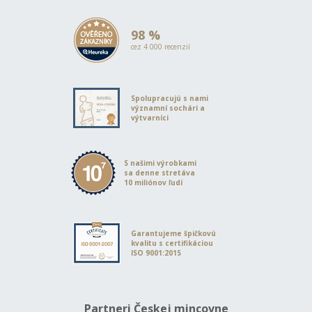
98 %
cez 4 000 recenzií
Spolupracujú s nami
významní sochári a
výtvarníci
S našimi výrobkami
sa denne stretáva
10 miliónov ľudí
Garantujeme špičkovú
kvalitu s certifikáciou
ISO 9001:2015
Partneri Českej mincovne