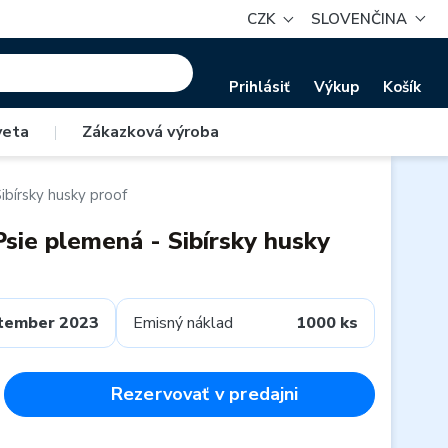
CZK
SLOVENČINA
Prihlásiť
Výkup
Košík
veta
|
Zákazková výroba
ibírsky husky proof
Psie plemená - Sibírsky husky
tember 2023
Emisný náklad
1000 ks
Rezervovať v predajni