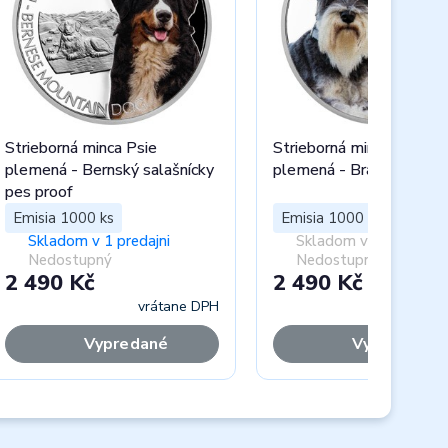
Strieborná minca Psie
Strieborná minca Psie
plemená - Bernský salašnícky
plemená - Bradáč proof
pes proof
Emisia 1000 ks
Emisia 1000 ks
Skladom v 1 predajni
Skladom v 0 predajnia
Nedostupný
Nedostupný
2 490 Kč
2 490 Kč
vrátane DPH
vráta
Vypredané
Vypredané
Next