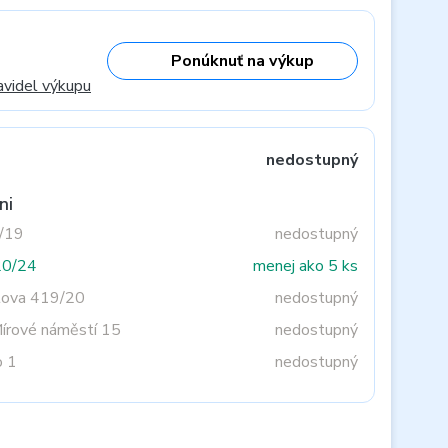
Ponúknuť na výkup
avidel výkupu
nedostupný
ni
3/19
nedostupný
20/24
menej ako 5 ks
tova 419/20
nedostupný
Mírové náměstí 15
nedostupný
o 1
nedostupný