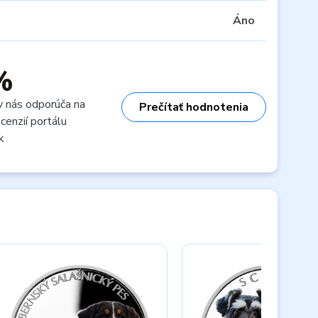
Áno
%
v nás odporúča na
Prečítať hodnotenia
cenzií portálu
k