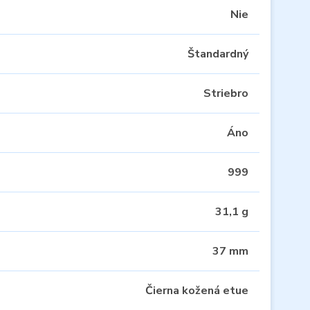
Nie
Štandardný
Striebro
Áno
999
31,1 g
37 mm
Čierna kožená etue