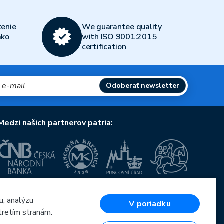
enie
We guarantee quality
ako
with ISO 9001:2015
certification
Odoberať newsletter
Medzi našich partnerov patria:
Európska únia
u, analýzu
Európsky fond pre regionálny rozvoj
V poriadku
OP Podnikanie a inovácie pre konkurencieschopnosť
tretím stranám.
Európska únia