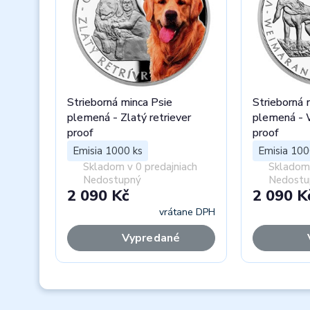
Strieborná minca Psie
Strieborná 
plemená - Zlatý retriever
plemená - 
proof
proof
Emisia 1000 ks
Emisia 100
Skladom v 0 predajniach
Skladom 
Nedostupný
Nedostu
2 090 Kč
2 090 K
vrátane DPH
Vypredané
Previous