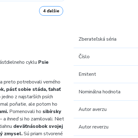
4 ďalšie
Zberateľská séria
Číslo
ásťdielneho cyklu
Psie
Emitent
 a preto potrebovali verného
ok, pásť sobie stáda, ťahať
Nominálna hodnota
 jedno z najstarších psích
emal poňatie, ale potom ho
Autor averzu
ami.
Pomenovali ho
sibírsky
a ihneď si ho zamilovali. Niet
tiahnu
deväťnásobok svojej
Autor reverzu
ý zmysel.
Sú priam stvorené