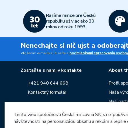
Razíme mince pre Českú
republiku už viac ako 30
rokov od roku 1993
Nenechajte si nič ujsť a odobera
Vložením e-mailu súhlasíte s
podmienkami spracovania osobný
Zostaňte s nami v kontakte
About th
+421 940 644 668
Profil sp
Kontaktný formulár
Naša výr
Naši partn
Sledujte nás na:
Kariéra
Tento web spoločnosti Česká mincovna SK, s.r.o. používa
Správy
návštevnosti, na personalizáciu obsahu a reklám a lepšie