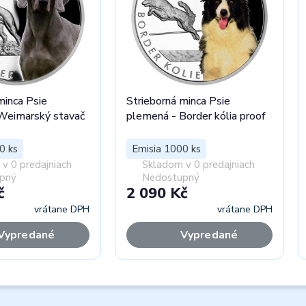
minca Psie
Strieborná minca Psie
Weimarský stavač
plemená - Border kólia proof
0 ks
Emisia 1000 ks
v 0 predajniach
Skladom v 0 predajniach
pný
Nedostupný
č
2 090 Kč
vrátane DPH
vrátane DPH
Vypredané
Vypredané