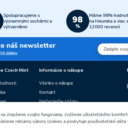
Spolupracujeme s
Máme 98% hodnot
významnými sochármi a
na Heureka a viac 
výtvarníkmi
12000 recenzií
jte náš newsletter
ch údajov
e Czech Mint
Informácie o nákupe
oločnosti
Všetko o nákupe
oba
Kontakt
eri
Najčastejšie otázky
Obchodné podmienky
 na zlepšenie svojho fungovania, zvýšenie užívateľského komfort
Predajne Českej mincovne
 cielenie reklamy súbory cookies a poskytuje používateľské dáta 