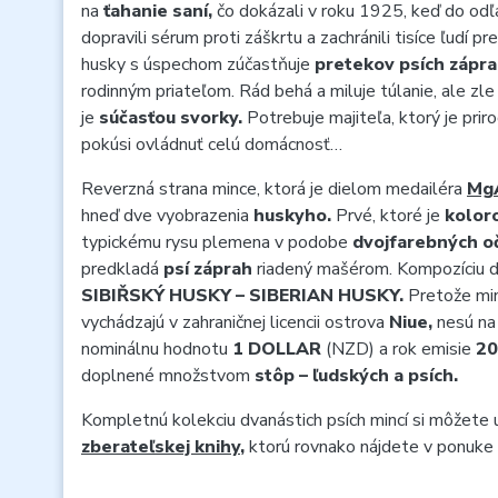
na
ťahanie saní,
čo dokázali v roku 1925, keď do od
dopravili sérum proti záškrtu a zachránili tisíce ľudí 
husky s úspechom zúčastňuje
pretekov psích zápra
rodinným priateľom. Rád behá a miluje túlanie, ale zle
je
súčasťou svorky.
Potrebuje majiteľa, ktorý je pri
pokúsi ovládnuť celú domácnosť…
Reverzná strana mince, ktorá je dielom medailéra
MgA
hneď dve vyobrazenia
huskyho.
Prvé, ktoré je
kolor
typickému rysu plemena v podobe
dvojfarebných oč
predkladá
psí záprah
riadený mašérom. Kompozíciu d
SIBIŘSKÝ HUSKY – SIBERIAN HUSKY.
Pretože mi
vychádzajú v zahraničnej licencii ostrova
Niue,
nesú na
nominálnu hodnotu
1 DOLLAR
(NZD) a rok emisie
20
doplnené množstvom
stôp – ľudských a psích.
Kompletnú kolekciu dvanástich psích mincí si môžete u
zberateľskej knihy
,
ktorú rovnako nájdete v ponuke