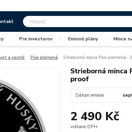
ontakt
ky
|
Pre investorov
|
Emisné plány
|
Mince s
svet a vesmír
Psie plemená
Strieborná minca Psie plemená - S
Strieborná minca 
proof
Dátum emisie
sep
2 490 Kč
vrátane DPH