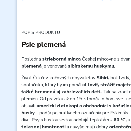
POPIS PRODUKTU
Psie plemená
Posledná
strieborná minca
Českej mincovne z dvan
plemená
je venovaná
sibírskemu huskymu.
Život Čukčov, kočovných obyvateľov
Sibíri,
bol tvrdý,
spoločníka, ktorý by im pomáhal
loviť, strážiť majet
ťažké bremená aj zahrievať ich deti.
Tak sa zrodilo
plemien. Od praveku až do 19. storočia o ňom svet n
objavili
americkí zlatokopi a obchodníci s kožušin
husky
– podľa pejoratívneho označenia pre Eskimáka – 
divu. Psy s hustou srsťou odolajú teplotám
-
60 °C,
u
telesnej hmotnosti
a navyše majú dobrý
orientačn