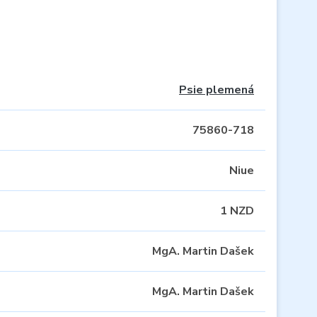
Psie plemená
75860-718
Niue
1 NZD
MgA. Martin Dašek
MgA. Martin Dašek