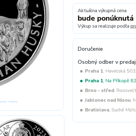
Aktuálna výkupná cena
bude ponúknutá
Next
Výkup sa realizuje podľa
pr
Doručenie
Osobný odber v predaj
Praha 1
, Havelská 50
Praha 1
, Na Příkopě 8
Brno - střed
, Roosvel
Jablonec nad Nisou
, 
Bratislava
, Suché Mýt