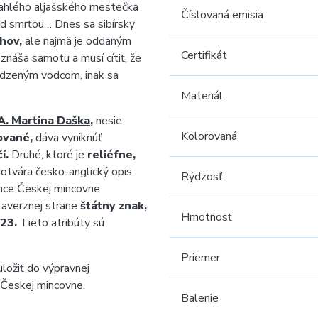
ľahlého aljašského mestečka
Číslovaná emisia
pred smrťou… Dnes sa sibírsky
hov,
ale najmä je oddaným
Certifikát
 znáša samotu a musí cítiť, že
rodzeným vodcom, inak sa
Materiál
. Martina Daška
,
nesie
Kolorovaná
ované,
dáva vyniknúť
í.
Druhé, ktoré je
reliéfne,
otvára česko-anglický opis
Rýdzosť
nce Českej mincovne
 averznej strane
štátny znak,
Hmotnosť
23.
Tieto atribúty sú
Priemer
ložiť do výpravnej
 Českej mincovne.
Balenie