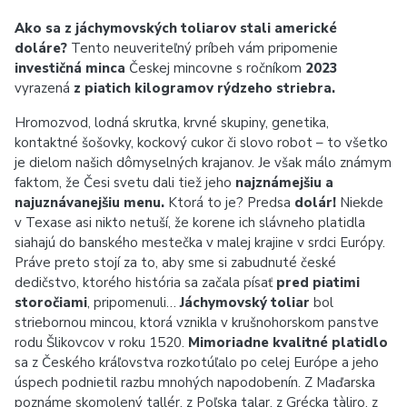
Ako sa z jáchymovských toliarov stali americké
doláre?
Tento neuveriteľný príbeh vám pripomenie
investičná minca
Českej mincovne s ročníkom
2023
vyrazená
z piatich kilogramov rýdzeho striebra.
Hromozvod, lodná skrutka, krvné skupiny, genetika,
kontaktné šošovky, kockový cukor či slovo robot – to všetko
je dielom našich dômyselných krajanov. Je však málo známym
faktom, že Česi svetu dali tiež jeho
najznámejšiu a
najuznávanejšiu menu.
Ktorá to je? Predsa
dolár!
Niekde
v Texase asi nikto netuší, že korene ich slávneho platidla
siahajú do banského mestečka v malej krajine v srdci Európy.
Práve preto stojí za to, aby sme si zabudnuté české
dedičstvo, ktorého história sa začala písať
pred piatimi
storočiami
, pripomenuli…
Jáchymovský toliar
bol
striebornou mincou, ktorá vznikla v krušnohorskom panstve
rodu Šlikovcov v roku 1520.
Mimoriadne kvalitné platidlo
sa z Českého kráľovstva rozkotúľalo po celej Európe a jeho
úspech podnietil razbu mnohých napodobenín. Z Maďarska
poznáme skomolený tallér, z Poľska talar, z Grécka tàliro, z