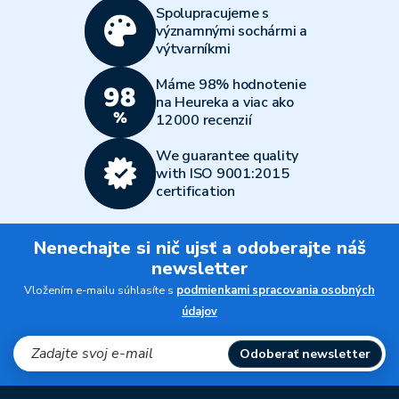
Spolupracujeme s
významnými sochármi a
výtvarníkmi
Máme 98% hodnotenie
na Heureka a viac ako
12000 recenzií
We guarantee quality
with ISO 9001:2015
certification
Nenechajte si nič ujsť a odoberajte náš
newsletter
Vložením e-mailu súhlasíte s
podmienkami spracovania osobných
údajov
Odoberať newsletter