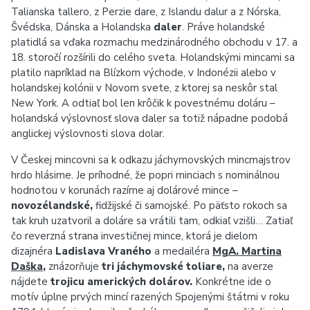
Talianska tallero, z Perzie dare, z Islandu dalur a z Nórska,
Švédska, Dánska a Holandska
daler
. Práve holandské
platidlá sa vďaka rozmachu medzinárodného obchodu v 17. a
18. storočí rozšírili do celého sveta. Holandskými mincami sa
platilo napríklad na Blízkom východe, v Indonézii alebo v
holandskej kolónii v Novom svete, z ktorej sa neskôr stal
New York. A odtiaľ bol len krôčik k povestnému doláru –
holandská výslovnosť slova daler sa totiž nápadne podobá
anglickej výslovnosti slova dolar.
V Českej mincovni sa k odkazu jáchymovských mincmajstrov
hrdo hlásime. Je príhodné, že popri minciach s nominálnou
hodnotou v korunách razíme aj dolárové mince –
novozélandské,
fidžijské či samojské. Po päťsto rokoch sa
tak kruh uzatvoril a doláre sa vrátili tam, odkiaľ vzišli… Zatiaľ
čo reverzná strana investičnej mince, ktorá je dielom
dizajnéra
Ladislava Vraného
a medailéra
MgA. Martina
Daška
,
znázorňuje
tri jáchymovské toliare,
na averze
nájdete
trojicu amerických dolárov.
Konkrétne ide o
motív úplne prvých mincí razených Spojenými štátmi v roku