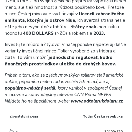
1794, ktoré si od svojho českého prapredka vypožičali nielen
meno, ale tiež hmotnosť a rýdzosť použitého kovu. Pretože
mince Českej mincovne vychádzajú
v licencii zahraničného
emitenta, ktorým je ostrov Niue,
ich averzná strana nesie
ešte jeho nevyhnutné atribúty –
štátny znak,
nominálnu
hodnotu
400 DOLLARS
(NZD) a rok emisie
2023.
Investujte múdro a štýlovo!
V našej ponuke nájdete aj ďalšie
varianty investičnej mince Toliar vyrobené zo striebra aj
zlata. To vám umožní
jednoducho regulovať, koľko
finančných prostriedkov uložíte do drahých kovov.
Príbeh o tom, ako sa z jáchymovských toliarov stali americké
doláre, pripomína nielen rad investičných mincí, ale aj
populárno-náučný seriál,
ktorý vznikol v spolupráci Českej
mincovne a spravodajskej televízie CNN Prima NEWS.
Nájdete ho na špeciálnom webe:
www.odtolarukdolaru.cz
Zberateľská séria
Toliar Česká republika
Číslo
76400-750