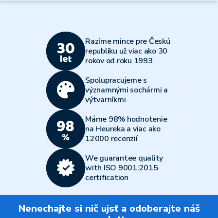
Razíme mince pre Českú
republiku už viac ako 30
rokov od roku 1993
Spolupracujeme s
významnými sochármi a
výtvarníkmi
Máme 98% hodnotenie
na Heureka a viac ako
12000 recenzií
We guarantee quality
with ISO 9001:2015
certification
Nenechajte si nič ujsť a odoberajte náš