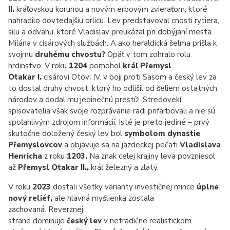
II.
kráľovskou korunou a novým erbovým zvieraťom, ktoré
nahradilo dovtedajšiu orlicu. Lev predstavoval cnosti rytiera,
silu a odvahu, ktoré Vladislav preukázal pri dobýjaní mesta
Milána v cisárových službách. A ako heraldická šelma prišla k
svojmu
druhému chvostu?
Opäť v tom zohralo rolu
hrdinstvo. V roku
1204
pomohol
kráľ Přemysl
Otakar I.
cisárovi Otovi IV. v boji proti Sasom a český lev za
to dostal druhý chvost, ktorý ho odlíšil od šeliem ostatných
národov a dodal mu jedinečnú prestíž. Stredovekí
spisovatelia však svoje rozprávanie radi prifarbovali a nie sú
spoľahlivým zdrojom informácií. Isté je preto jediné – prvý
skutočne doložený český lev bol
symbolom dynastie
Přemyslovcov
a objavuje sa na jazdeckej pečati
Vladislava
Henricha
z roku
1203.
Na znak celej krajiny leva povzniesol
až
Přemysl Otakar II.,
kráľ železný a zlatý.
V roku
2023
dostali všetky varianty investičnej mince
úplne
nový reliéf,
ale hlavná myšlienka zostala
zachovaná. Reverznej
strane dominuje
český lev
v netradične realistickom