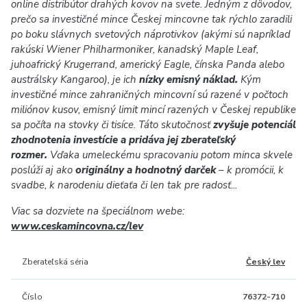
online distribútor drahých kovov na svete. Jedným z dôvodov,
prečo sa investičné mince Českej mincovne tak rýchlo zaradili
po boku slávnych svetových náprotivkov (akými sú napríklad
rakúski Wiener Philharmoniker, kanadský Maple Leaf,
juhoafrický Krugerrand, americký Eagle, čínska Panda alebo
austrálsky Kangaroo), je ich
nízky emisný náklad.
Kým
investičné mince zahraničných mincovní sú razené v počtoch
miliónov kusov, emisný limit mincí razených v Českej republike
sa počíta na stovky či tisíce. Táto skutočnosť
zvyšuje potenciál
zhodnotenia investície a pridáva jej zberateľský
rozmer.
Vďaka umeleckému spracovaniu potom minca skvele
poslúži aj ako
originálny a hodnotný darček
–
k promócii, k
svadbe, k narodeniu dieťaťa či len tak pre radosť...
Viac sa dozviete na špeciálnom webe:
www.ceskamincovna.cz/lev
Zberateľská séria
Český lev
Číslo
76372-710