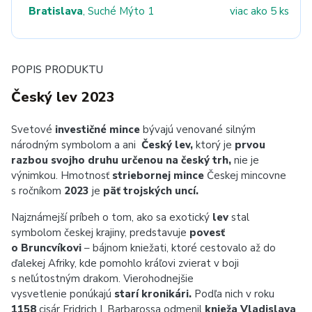
Bratislava
, Suché Mýto 1
viac ako 5 ks
POPIS PRODUKTU
Český lev 2023
Svetové
investičné mince
bývajú venované silným
národným symbolom a ani
Český lev,
ktorý je
prvou
razbou svojho druhu určenou na český trh,
nie je
výnimkou. Hmotnosť
striebornej mince
Českej mincovne
s ročníkom
2023
je
päť trojských uncí.
Najznámejší príbeh o tom, ako sa exotický
lev
stal
symbolom českej krajiny, predstavuje
povesť
o Bruncvíkovi
– bájnom kniežati, ktoré cestovalo až do
ďalekej Afriky, kde pomohlo kráľovi zvierat v boji
s neľútostným drakom. Vierohodnejšie
vysvetlenie ponúkajú
starí kronikári.
Podľa nich v roku
1158
cisár Fridrich I. Barbarossa odmenil
knieža Vladislava