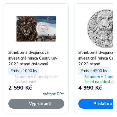
Strieborná dvojuncová
Strieborná dvojuncov
investičná minca Český lev
investičná minca Čes
2023 stand číslovaný
2023 stand
Emisia 1000 ks
Emisia 4500 ks
Skladom v 0 predajniach
Skladom v 2 preda
Nedostupný
Ihneď na odoslani
2 590 Kč
4 990 Kč
vrátane DPH
vr
Vypredané
Pridať do k