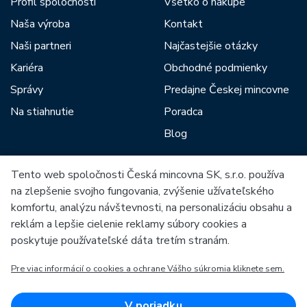
Profil spoločnosti
Všetko o nákupe
Naša výroba
Kontakt
Naši partneri
Najčastejšie otázky
Kariéra
Obchodné podmienky
Správy
Predajne Českej mincovne
Na stiahnutie
Poradca
Blog
Tento web spoločnosti Česká mincovna SK, s.r.o. používa
Medzi našich partnerov patria:
na zlepšenie svojho fungovania, zvýšenie užívateľského
komfortu, analýzu návštevnosti, na personalizáciu obsahu a
reklám a lepšie cielenie reklamy súbory cookies a
poskytuje používateľské dáta tretím stranám.
Pre viac informácií o cookies a ochrane Vášho súkromia kliknete sem.
Európska únia
Európsky fond pre regionálny rozvoj
OP Podnikanie a inovácie pre konkurencieschopnosť
Európska únia
V poriadku