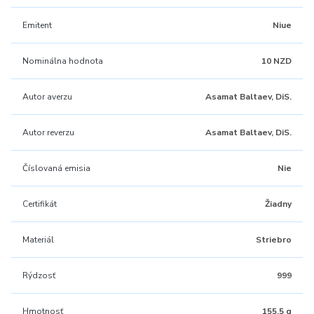
Emitent
Niue
Nominálna hodnota
10 NZD
Autor averzu
Asamat Baltaev, DiS.
Autor reverzu
Asamat Baltaev, DiS.
Číslovaná emisia
Nie
Certifikát
Žiadny
Materiál
Striebro
Rýdzosť
999
Hmotnosť
155,5 g