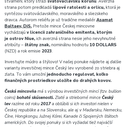
stvárnení, ktorý stráži
svätováclavskú korunu
. Averzná
strana potom predkladá
lipové ratolesti a orlicu,
ktorá je
syntézou svätováclavského, moravského a sliezskeho
dravca. Autorom reliéfu je už tradične medailér
Asamat
Baltaev, DiS.
Pretože mince Českej mincovne
vychádzajú
v licencii zahraničného emitenta, ktorým
je ostrov Niue,
ich averzná strana nesie jeho nevyhnutné
atribúty –
štátny znak,
nominálnu hodnotu
10 DOLLARS
(NZD) a rok emisie
2023
.
Investujte múdro a štýlovo!
V našej ponuke nájdete aj ďalšie
varianty investičnej mince Český lev vyrobené zo striebra aj
zlata. To vám umožní
jednoducho regulovať, koľko
finančných prostriedkov uložíte do drahých kovov.
Česká mincovňa
má s výrobou investičných mincí (tzv. bullion
coins)
bohaté skúsenosti.
Zlaté a strieborné mince
Český
lev
razíme od roku
2017
a obľúbili si ich investori nielen v
Českej republike a na Slovensku, ale aj v Maďarsku, Nemecku,
Číne, Hongkongu, Južnej Kórei, Kanade či Spojených štátoch
amerických. Do svojej ponuky si ich vyžiadal tiež najväčší