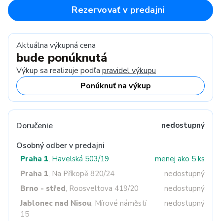
Rezervovať v predajni
Aktuálna výkupná cena
bude ponúknutá
Výkup sa realizuje podľa
pravidel výkupu
Ponúknuť na výkup
Doručenie
nedostupný
Osobný odber v predajni
Praha 1
, Havelská 503/19
menej ako 5 ks
Praha 1
, Na Příkopě 820/24
nedostupný
Brno - střed
, Roosveltova 419/20
nedostupný
Jablonec nad Nisou
, Mírové náměstí
nedostupný
15