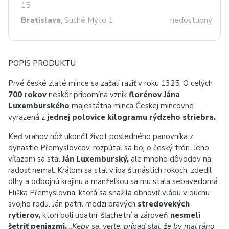
15
Bratislava
, Suché Mýto 1
nedostupný
POPIS PRODUKTU
Prvé české zlaté mince sa začali raziť v roku 1325. O celých
700 rokov
neskôr pripomína vznik
florénov Jána
Luxemburského
majestátna minca Českej mincovne
vyrazená z
jednej polovice kilogramu rýdzeho striebra.
Keď vrahov nôž ukončil život posledného panovníka z
dynastie Přemyslovcov, rozpútal sa boj o český trón. Jeho
víťazom sa stal
Ján Luxemburský,
ale mnoho dôvodov na
radosť nemal. Kráľom sa stal v iba štrnástich rokoch, zdedil
dlhy a odbojnú krajinu a manželkou sa mu stala sebavedomá
Eliška Přemyslovna, ktorá sa snažila obnoviť vládu v duchu
svojho rodu. Ján patril medzi pravých
stredovekých
rytierov,
ktorí boli udatní, šľachetní a zároveň
nesmeli
šetriť peniazmi.
„Keby sa, verte, prípad stal, že by mal ráno