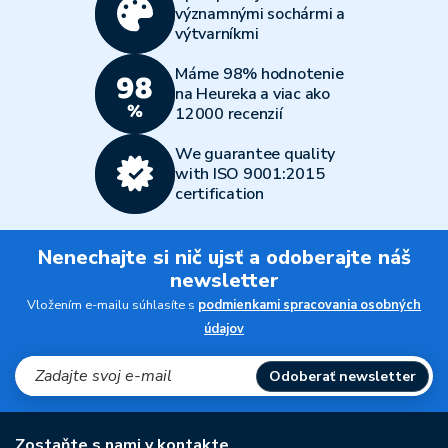
významnými sochármi a
výtvarníkmi
Máme 98% hodnotenie
na Heureka a viac ako
12000 recenzií
We guarantee quality
with ISO 9001:2015
certification
Nenechajte si nič ujsť a odoberajte náš
newsletter
Vložením e-mailu súhlasíte s
podmienkami spracovania osobných
údajov
Odoberať newsletter
Zostaňte s nami v kontakte