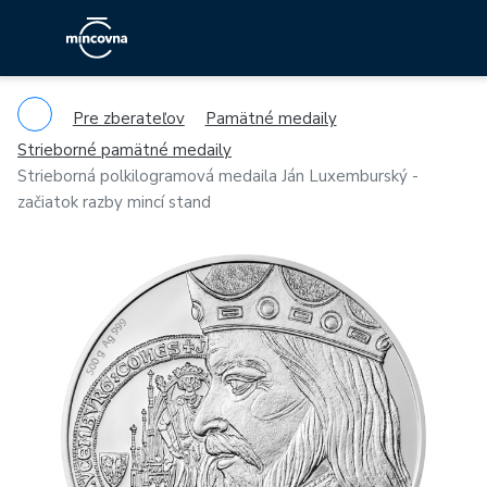
Pre zberateľov
Pamätné medaily
Strieborné pamätné medaily
Strieborná polkilogramová medaila Ján Luxemburský -
začiatok razby mincí stand
Previous
Ne