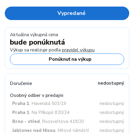
Vypredané
Aktuálna výkupná cena
bude ponúknutá
Výkup sa realizuje podľa
pravidel výkupu
Ponúknuť na výkup
Doručenie
nedostupný
Osobný odber v predajni
Praha 1
, Havelská 503/19
nedostupný
Praha 1
, Na Příkopě 820/24
nedostupný
Brno - střed
, Roosveltova 419/20
nedostupný
Jablonec nad Nisou
, Mírové náměstí
nedostupný