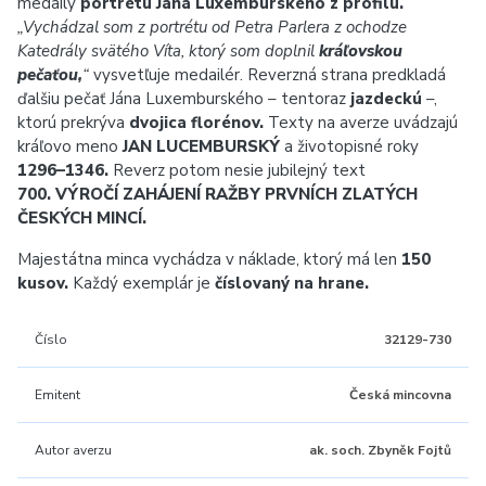
medaily
portrétu Jána Luxemburského z profilu.
„Vychádzal som z portrétu od Petra Parlera z ochodze
Katedrály svätého Víta, ktorý som doplnil
kráľovskou
pečaťou,
“
vysvetľuje medailér. Reverzná strana predkladá
ďalšiu pečať Jána Luxemburského – tentoraz
jazdeckú
–,
ktorú prekrýva
dvojica florénov.
Texty na averze uvádzajú
kráľovo meno
JAN LUCEMBURSKÝ
a životopisné roky
1296–1346.
Reverz potom nesie jubilejný text
700. VÝROČÍ ZAHÁJENÍ RAŽBY PRVNÍCH ZLATÝCH
ČESKÝCH MINCÍ.
Majestátna minca vychádza v náklade, ktorý má len
150
kusov.
Každý exemplár je
číslovaný na hrane.
Číslo
32129-730
Emitent
Česká mincovna
Autor averzu
ak. soch. Zbyněk Fojtů