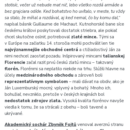
stotisíc, večer už nebude mať nič, lebo všetko rozdá armáde a
bez grajciara odíde. Keď bohatstvo ho uvítalo, v meste, tu vždy
sa stalo, že míňal a rozdával, aj keď nemal, čo by komu dal,“
napísal básnik Guillaume de Machaut. Kutnohorské bane síce
českému kráľovi poskytovali dostatok striebra, ale pokiaľ
chcel skutočne oslniť, potreboval
zlaté mince.
Tými sa
v Európe na začiatku 14. storočia mohli pochváliť len tie
najvýznamnejšie obchodné centrá
a ctižiadostivý Ján za
nimi nechcel zaostať pozadu. Inšpirovaný mincami
talianskej
Florencie
začal raziť prvú českú zlatú mincu – takzvaný
florén.
Florénmi sa neplatilo niekde na trhu. Slúžili hlavne na
účely
medzinárodného obchodu
a zároveň boli
reprezentatívnym symbolom
– mali dávať na obdiv, ako je
Ján Luxemburský mocný, vplyvný a bohatý. Mnoho ich,
bohužiaľ, nevzniklo, pretože v českých krajinách bol
nedostatok zdrojov zlata.
Vysoká kvalita florénov navyše
viedla k tomu, že sa strácali z obehu – boli tavené a
ukrývané.
Akademický sochár Zbyněk Fojtů
venoval averznú stranu