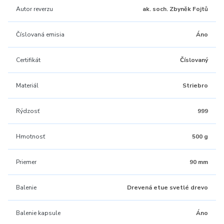
Autor reverzu
ak. soch. Zbyněk Fojtů
Číslovaná emisia
Áno
Certifikát
Číslovaný
Materiál
Striebro
Rýdzosť
999
Hmotnosť
500 g
Priemer
90 mm
Balenie
Drevená etue svetlé drevo
Balenie kapsule
Áno