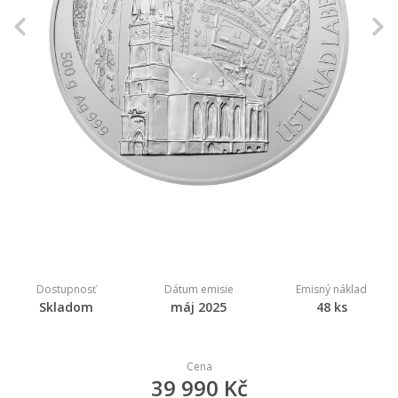
Previous
N
Dostupnosť
Dátum emisie
Emisný náklad
Skladom
máj 2025
48 ks
Cena
39 990 Kč