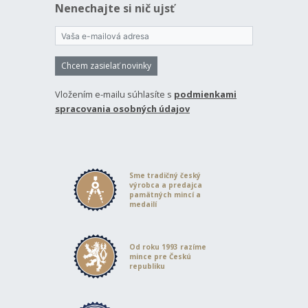
Nenechajte si nič ujsť
Chcem zasielať novinky
Vložením e-mailu súhlasíte s
podmienkami
spracovania osobných údajov
Sme tradičný český
výrobca a predajca
pamätných mincí a
medailí
Od roku 1993 razíme
mince pre Českú
republiku