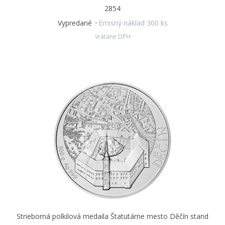
dreveného etui.
2854
Vypredané
Emisný náklad 300 ks
vrátane DPH
Strieborná polkilová medaila Štatutárne mesto Děčín stand