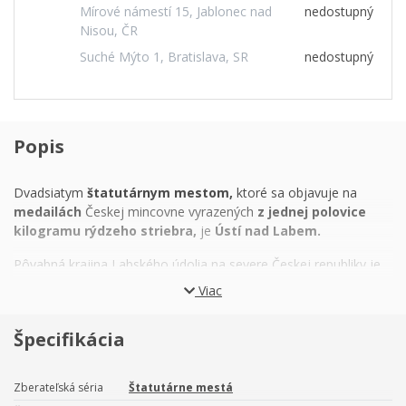
Mírové námestí 15, Jablonec nad
nedostupný
Nisou, ČR
Suché Mýto 1, Bratislava, SR
nedostupný
Popis
Dvadsiatym
štatutárnym mestom,
ktoré sa objavuje na
medailách
Českej mincovne vyrazených
z jednej polovice
kilogramu rýdzeho striebra,
je
Ústí nad Labem.
Pôvabná krajina Labského údolia na severe Českej republiky je
kolískou českej histórie – najbohatším náleziskom pozostatkov
Viac
lovcov mamutov aj domovom bájneho Přemysla Oráča. Priamo
na sútoku riek
Labe a Bíliny
medzi Českým stredohorím a
Špecifikácia
Krušnými horami potom leží
Ústí nad Labem.
Najstaršia
písomná zmienka o osade s týmto názvom pochádza z 10.
storočia – vtedy išlo o colnicu, ktorá pre českých panovníkov
Zberateľská séria
Štatutárne mestá
kontrolovala
labský obchod.
Život mesta bol spojený s vodou