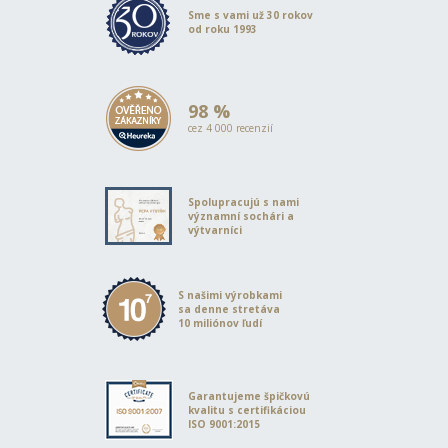
Sme s vami už 30 rokov
od roku 1993
98 %
cez 4 000 recenzií
Spolupracujú s nami
významní sochári a
výtvarníci
S našimi výrobkami
sa denne stretáva
10 miliónov ľudí
Garantujeme špičkovú
kvalitu s certifikáciou
ISO 9001:2015