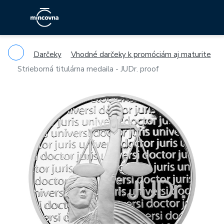
Darčeky
Vhodné darčeky k promóciám aj maturite
Strieborná titulárna medaila - JUDr. proof
Previous
Ne