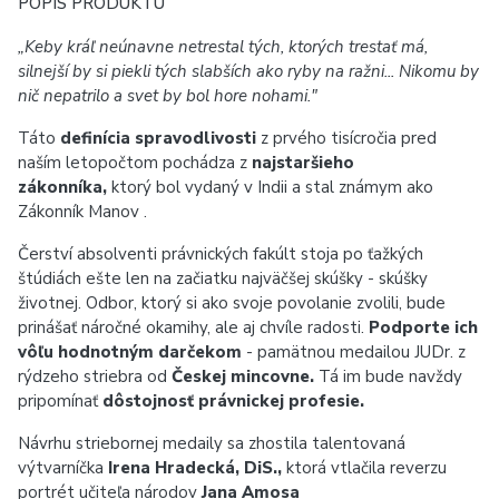
POPIS PRODUKTU
„Keby kráľ neúnavne netrestal tých, ktorých trestať má,
silnejší by si piekli tých slabších ako ryby na ražni... Nikomu by
nič nepatrilo a svet by bol hore nohami."
Táto
definícia spravodlivosti
z prvého tisícročia pred
naším letopočtom pochádza z
najstaršieho
zákonníka,
ktorý bol vydaný v Indii a stal známym ako
Zákonník Manov .
Čerství absolventi právnických fakúlt stoja po ťažkých
štúdiách ešte len na začiatku najväčšej skúšky - skúšky
životnej. Odbor, ktorý si ako svoje povolanie zvolili, bude
prinášať náročné okamihy, ale aj chvíle radosti.
Podporte ich
vôľu hodnotným darčekom
- pamätnou medailou JUDr. z
rýdzeho striebra od
Českej mincovne.
Tá im bude navždy
pripomínať
dôstojnosť právnickej profesie.
Návrhu striebornej medaily sa zhostila talentovaná
výtvarníčka
Irena Hradecká, DiS.,
ktorá vtlačila reverzu
portrét učiteľa národov
Jana Amosa