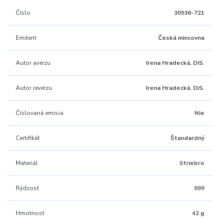
Číslo
30936-721
Emitent
Česká mincovna
Autor averzu
Irena Hradecká, DiS.
Autor reverzu
Irena Hradecká, DiS.
Číslovaná emisia
Nie
Certifikát
Štandardný
Materiál
Striebro
Rýdzosť
999
Hmotnosť
42 g