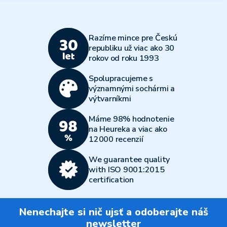
Razíme mince pre Českú
republiku už viac ako 30
rokov od roku 1993
Spolupracujeme s
významnými sochármi a
výtvarníkmi
Máme 98% hodnotenie
na Heureka a viac ako
12000 recenzií
We guarantee quality
with ISO 9001:2015
certification
Nenechajte si nič ujsť a odoberajte náš
newsletter