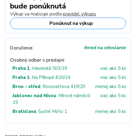
bude ponúknutá
Výkup sa realizuje podľa
pravidel výkupu
Ponúknuť na výkup
Doručenie
ihneď na odoslanie
Osobný odber v predajni
Praha 1
, Havelská 503/19
viac ako 5 ks
Praha 1
, Na Příkopě 820/24
viac ako 5 ks
Brno - střed
, Roosveltova 419/20
menej ako 5 ks
Jablonec nad Nisou
, Mírové náměstí
viac ako 5 ks
15
Bratislava
, Suché Mýto 1
menej ako 5 ks