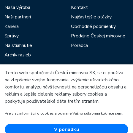
Naša výroba
Kontakt
Naši partneri
Najčastejšie otázky
Kariéra
Obchodné podmienky
Správy
Predajne Českej mincovne
Na stiahnutie
Poradca
Archív razieb
Tento web spoločnosti Česká mincovna SK, s.r.o. používa
Medzi našich partnerov patria:
na zlepšenie svojho fungovania, zvýšenie užívateľského
komfortu, analýzu návštevnosti, na personalizáciu obsahu a
reklám a lepšie cielenie reklamy súbory cookies a
poskytuje používateľské dáta tretím stranám.
Pre viac informácií o cookies a ochrane Vášho súkromia kliknete sem.
Európska únia
Európsky fond pre regionálny rozvoj
OP Podnikanie a inovácie pre konkurencieschopnosť
Európska únia
V poriadku