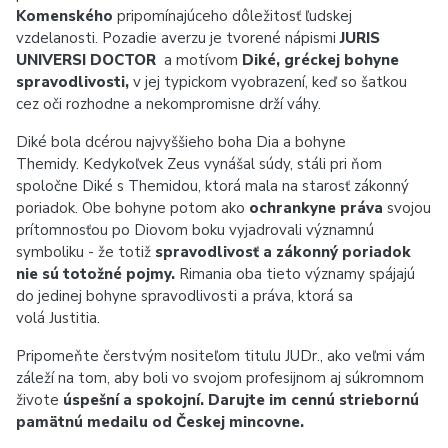
Komenského
pripomínajúceho dôležitosť ľudskej
vzdelanosti. Pozadie averzu je tvorené nápismi
JURIS
UNIVERSI DOCTOR
a motívom
Diké, gréckej bohyne
spravodlivosti,
v jej typickom vyobrazení, keď so šatkou
cez oči rozhodne a nekompromisne drží váhy.
Diké bola dcérou najvyššieho boha Dia a bohyne
Themidy. Kedykoľvek Zeus vynášal súdy, stáli pri ňom
spoločne Diké s Themidou, ktorá mala na starosť zákonný
poriadok. Obe bohyne potom ako
ochrankyne práva
svojou
prítomnosťou po Diovom boku vyjadrovali významnú
symboliku - že totiž
spravodlivosť a zákonný poriadok
nie sú totožné pojmy.
Rimania oba tieto významy spájajú
do jedinej bohyne spravodlivosti a práva, ktorá sa
volá Justitia.
Pripomeňte čerstvým nositeľom titulu JUDr., ako veľmi vám
záleží na tom, aby boli vo svojom profesijnom aj súkromnom
živote
úspešní a spokojní. Darujte im cennú striebornú
pamätnú medailu od Českej mincovne.