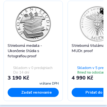
Strieborná medaila -
Strieborná titulárna 
Ukončenie štúdia s
MUDr. proof
fotografiou proof
Skladom v 0 predajniach
Skladom v 5 preda
Do 14 dní
Ihneď na odoslani
3 190 Kč
4 990 Kč
vrátane DPH
vr
Zadať venovanie
Pridať do k