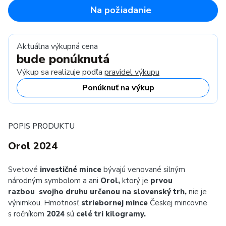
Na požiadanie
Aktuálna výkupná cena
bude ponúknutá
Výkup sa realizuje podľa
pravidel výkupu
Ponúknuť na výkup
POPIS PRODUKTU
Orol 2024
Svetové
investičné mince
bývajú venované silným
národným symbolom a ani
Orol,
ktorý je
prvou
razbou svojho druhu určenou na slovenský trh,
nie je
výnimkou. Hmotnosť
striebornej mince
Českej mincovne
s ročníkom
2024
sú
celé tri kilogramy.