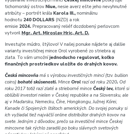
vydávanie investičných mincí
Českej mincovne
poskytuje
tichomorský ostrov
Niue,
nesie averz ešte jeho nevyhnutné
atribúty – portrét kráľa
Karola III.,
nominálnu
hodnotu
240 DOLLARS
(NZD) a rok
emisie
2024.
Prepracovaný reliéf dozdobený perlovcom
vytvoril
Mgr. Art. Miroslav Hric, Art. D.
Investujte múdro, štýlovo! V našej ponuke nájdete aj ďalšie
varianty investičnej mince Orol vyrobené zo striebra aj
zlata. To vám umožní
jednoducho regulovať, koľko
finančných prostriedkov uložíte do drahých kovov.
Česká mincovňa
má s výrobou investičných mincí (tzv. bullion
coins)
bohaté skúsenosti.
Mince
Orol
razí od roku 2020
.
Od
roku 2017 totiž razí zlaté a strieborné mince
Český lev,
ktoré si
obľúbili investori nielen v Českej republike a na Slovensku, ale
aj v Maďarsku, Nemecku, Číne, Hongkongu, Južnej Kórei,
Kanade či Spojených štátoch amerických. Do svojej ponuky si
ich vyžiadal tiež najväčší online distribútor drahých kovov na
svete. Jedným z dôvodov, prečo sa investičné mince Českej
mincovne tak rýchlo zaradili po boku slávnych svetových