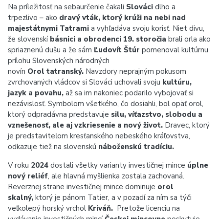
Na príležitosť na sebaurčenie čakali
Slováci
dlho a
trpezlivo – ako
dravý vták, ktorý krúži na nebi nad
majestátnymi Tatrami
a vyhľadáva svoju korisť. Niet divu,
že slovenskí
básnici a obrodenci 19. storočia
brali orla ako
spriaznenú dušu a že sám
Ľudovít Štúr
pomenoval kultúrnu
prílohu Slovenských národných
novín
Orol tatranský.
Navzdory neprajným pokusom
zvrchovaných vládcov si Slováci uchovali svoju
kultúru,
jazyk a povahu,
až sa im nakoniec podarilo vybojovať si
nezávislosť. Symbolom všetkého, čo dosiahli, bol opäť orol,
ktorý odpradávna predstavuje
silu, víťazstvo, slobodu a
vznešenosť, ale aj vzkriesenie a nový život.
Dravec, ktorý
je predstaviteľom kresťanského nebeského kráľovstva,
odkazuje tiež na slovenskú
náboženskú tradíciu.
V roku
2024
dostali všetky varianty investičnej mince
úplne
nový reliéf
, ale hlavná myšlienka zostala zachovaná.
Reverznej strane investičnej mince dominuje
orol
skalný,
ktorý je pánom Tatier, a v pozadí za ním sa týči
veľkolepý horský vrchol
Kriváň.
Pretože licenciu na