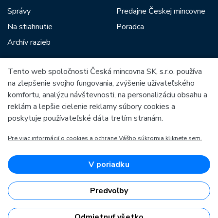
Správy
Predajne Českej mincovne
Na stiahnutie
Poradca
Archív razieb
Tento web spoločnosti Česká mincovna SK, s.r.o. používa
Medzi našich partnerov patria:
na zlepšenie svojho fungovania, zvýšenie užívateľského
komfortu, analýzu návštevnosti, na personalizáciu obsahu a
reklám a lepšie cielenie reklamy súbory cookies a
poskytuje používateľské dáta tretím stranám.
Pre viac informácií o cookies a ochrane Vášho súkromia kliknete sem.
Európska únia
Európsky fond pre regionálny rozvoj
OP Podnikanie a inovácie pre konkurencieschopnosť
Európska únia
V poriadku
Európsky fond pre regionálny rozvoj
Investície do vašej budúcnosti
Predvoľby
Odmietnuť všetko