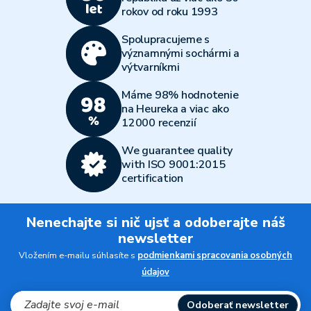
rokov od roku 1993
Spolupracujeme s
významnými sochármi a
výtvarníkmi
Máme 98% hodnotenie
na Heureka a viac ako
12000 recenzií
We guarantee quality
with ISO 9001:2015
certification
Nenechajte si nič ujsť a odoberajte náš
newsletter
Vložením e-mailu súhlasíte s
podmienkami spracovania osobných
údajov
Odoberať newsletter