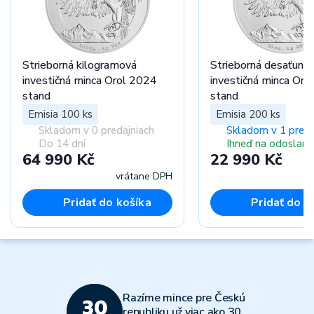
Strieborná kilogramová
Strieborná desaťunc
investičná minca Orol 2024
investičná minca Oro
stand
stand
Emisia 100 ks
Emisia 200 ks
Skladom v 0 predajniach
Skladom v 1 preda
Do 14 dní
Ihneď na odoslani
64 990 Kč
22 990 Kč
vrátane DPH
vr
Pridať do košíka
Pridať do k
Razíme mince pre Českú
republiku už viac ako 30