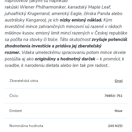
náprotivkov (akými sú napríklad
rakúski Wiener Philharmoniker, kanadský Maple Leaf,
juhoafrický Krugerrand, americký Eagle, čínska Panda alebo
austrálsky Kangaroo), je ich
nízky emisný náklad.
Kým
investičné mince zahraničných mincovní sú razené v rádoch
miliónov kusov, emisný limit mincí razených v Českej republike
sa počíta na stovky či tisíce. Táto skutočnosť
zvyšuje potenciál
zhodnotenia investície a pridáva jej zberateľský
rozmer.
Vďaka umeleckému spracovaniu potom mince skvele
poslúžia aj ako
originálny a hodnotný darček
– k promócii, k
svadbe, k narodeniu dieťaťa alebo len tak pre radosť...
Zberateľská séria
Orol
Číslo
76650-751
Emitent
Niue
Nominálna hodnota
240 NZD