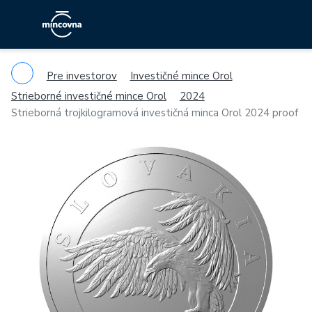
Pre investorov
Investičné mince Orol
Strieborné investičné mince Orol
2024
Strieborná trojkilogramová investičná minca Orol 2024 proof
Previous
Ne