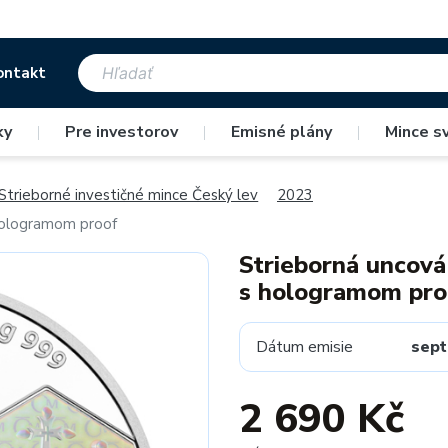
ontakt
ky
|
Pre investorov
|
Emisné plány
|
Mince s
Strieborné investičné mince Český lev
2023
 hologramom proof
Strieborná uncová
s hologramom pro
Dátum emisie
sep
2 690 Kč