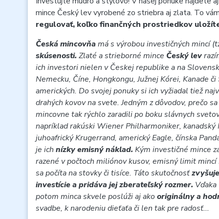
Investujte múdro a štýlovo
!
V našej ponuke nájdete aj 
mince Český lev vyrobené zo striebra aj zlata. To v
regulovať, koľko finančných prostriedkov uložít
Česká mincovňa
má s výrobou investičných mincí (tz
skúsenosti.
Zlaté a strieborné mince
Český lev
raz
ich investori nielen v Českej republike a na Slovensk
Nemecku, Číne, Hongkongu, Južnej Kórei, Kanade či
amerických. Do svojej ponuky si ich vyžiadal tiež najv
drahých kovov na svete. Jedným z dôvodov, prečo sa
mincovne tak rýchlo zaradili po boku slávnych sveto
napríklad rakúski Wiener Philharmoniker, kanadský 
juhoafrický Krugerrand, americký Eagle, čínska Pand
je ich
nízky emisný náklad.
Kým investičné mince z
razené v počtoch miliónov kusov, emisný limit mincí
sa počíta na stovky či tisíce. Táto skutočnosť
zvyšuje
investície a pridáva jej zberateľský rozmer.
Vďaka
potom minca skvele poslúži aj ako
originálny a ho
svadbe, k narodeniu dieťaťa či len tak pre radosť...