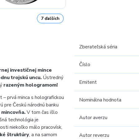
7 ďalších
Zberateľská séria
Číslo
rnej investičnej mince
ednu trojskú uncu.
Ústredný
Emitent
ný
razeným hologramom!
t – prvá minca s holografickou
Nominálna hodnota
orú pre Českú národnú banku
 mincovňa.
V tom čas išlo
Autor averzu
šná technológia je
osti niekoľko málo pracovísk,
ké štruktúry
, a na samom
Autor reverzu