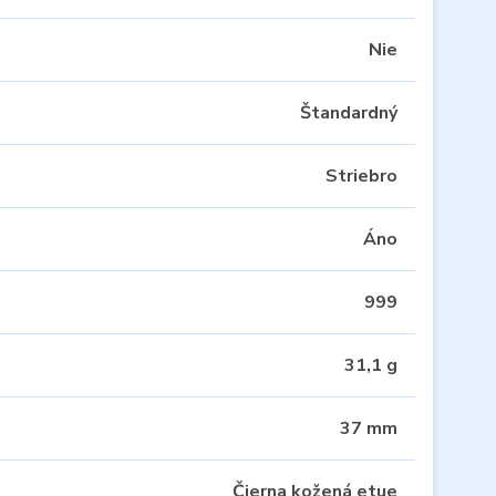
Nie
Štandardný
Striebro
Áno
999
31,1 g
37 mm
Čierna kožená etue