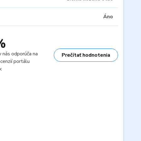
Áno
%
v nás odporúča na
Prečítať hodnotenia
cenzií portálu
k