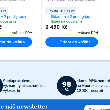
d
0 ks
Emisia 16300 ks
v 2 predajniach
Skladom v 2 predajniach
 odoslanie
Ihneď na odoslanie
č
2 490 Kč
vrátane DPH
vrátane DPH
dať do košíka
Pridať do košíka
Spolupracujeme s
Máme 98% hodnot
významnými sochármi a
na Heureka a viac 
výtvarníkmi
12000 recenzií
jte náš newsletter