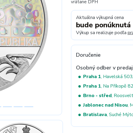
vrátane DPH
Aktuálna výkupná cena
bude ponúknutá
Next
Výkup sa realizuje podľa
pr
Doručenie
Osobný odber v predaj
Praha 1
, Havelská 50
Praha 1
, Na Příkopě 8
Brno - střed
, Roosvel
Jablonec nad Nisou
, 
Bratislava
, Suché Mýt