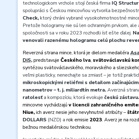
technologickom vrchole stojí česká firma
IQ Structu
spolupráci s Českou mincovňou vytvorila bezpečnos
Check,
ktorý chráni vybrané vysokohmotnostné mince
Pretože hologramy nie sú len ochranným prvkom, ale 
spoločnosti sa v roku 2023 rozhodli ísť ešte ďalej.
Na
venovali razenému hologramu celú plochu reve
Reverzná strana mince, ktorá je dielom medailéra
Asa
DiS,
predstavuje
Českého lva
,
svätováclavskú kor
syntézou svätováclavského, moravského a sliezskeho
veľmi plasticky, nenechajte sa zmiasť – je totiž prakti
mikroskopickými reliéfmi s detailom začínajúcim
nanometrov – t. j. miliardtín metra.
Averzná stran
ratolesť
a kompozíciu, ktorá evokuje
českú zástavu
mincovne vychádzajú
v licencii zahraničného emite
Niue,
ich averz nesie jeho nevyhnutné atribúty –
štát
DOLLARS
(NZD) a
rok emisie
2023
. Averz je na roz
bežnou medailérskou technikou.