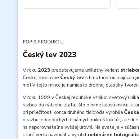
POPIS PRODUKTU
Český lev 2023
V roku
2023
predstavujeme unikátny variant
striebo
Českej mincovne
Český lev
s hmotnosťou majúcou
j
motív tejto mince je namiesto drobnej plastiky tvore
V roku 1999 v Českej republike vznikol svetový uniká
razbou do rýdzeho zlata. Išlo o bimetalovú mincu, kt
pri príležitosti konca druhého tisícročia vyrobila
Česká
o razbu jednoduchých binárnych mikroštruktúr, ale dne
na neporovnateľne vyššej úrovni. Na svete je v súčasn
ktoré vedia navrhnúť a vyrobiť
nebinárne holografic