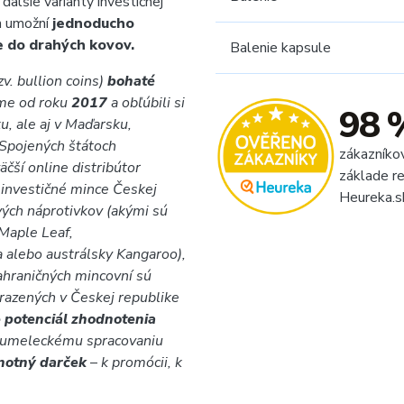
ďalšie varianty investičnej
ám umožní
jednoducho
e do drahých kovov.
Balenie kapsule
v. bullion coins)
bohaté
íme od roku
2017
a obľúbili si
98 
u, ale aj v Maďarsku,
 Spojených štátoch
zákazníko
äčší online distribútor
základe re
 investičné mince Českej
Heureka.s
vých náprotivkov (akými sú
Maple Leaf,
a alebo austrálsky Kangaroo),
ahraničných mincovní sú
 razených v Českej republike
 potenciál zhodnotenia
 umeleckému spracovaniu
dnotný darček
–
k promócii, k