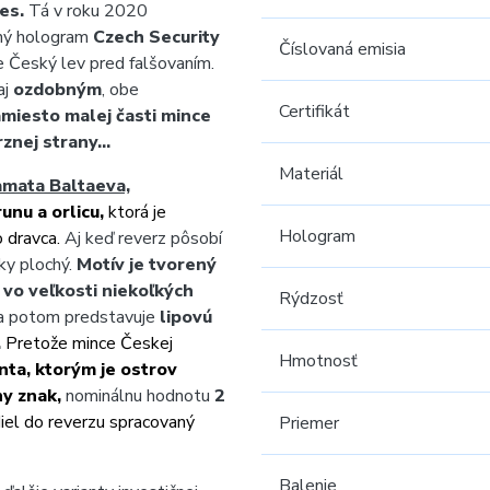
res.
Tá v roku 2020
tný hologram
Czech Security
Číslovaná emisia
 Český lev pred falšovaním.
aj
ozdobným
, obe
Certifikát
miesto malej časti mince
rznej strany…
Materiál
mata Baltaeva,
unu a orlicu,
ktorá je
Hologram
 dravca.
Aj keď reverz pôsobí
cky plochý.
Motív je tvorený
 vo veľkosti niekoľkých
Rýdzosť
a potom predstavuje
lipovú
.
Pretože mince Českej
Hmotnosť
nta, ktorým je ostrov
ny znak,
nominálnu hodnotu
2
diel do reverzu spracovaný
Priemer
Balenie