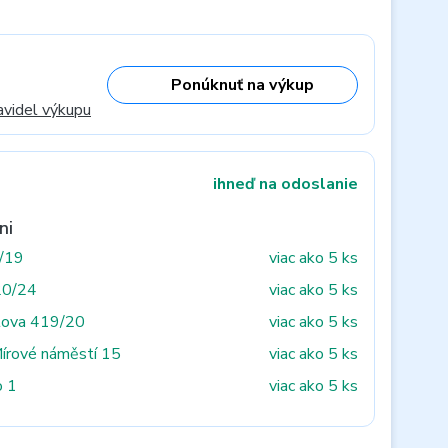
Ponúknuť na výkup
avidel výkupu
ihneď na odoslanie
ni
3/19
viac ako 5 ks
20/24
viac ako 5 ks
tova 419/20
viac ako 5 ks
Mírové náměstí 15
viac ako 5 ks
o 1
viac ako 5 ks