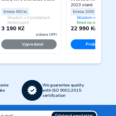
2023 stand
Emisia 400 ks
Emisia 1000 ks
Skladom v 0 predajniach
Skladom v 1 predajni
Nedostupný
Ihneď na odoslanie
3 190 Kč
22 990 Kč
vrátane DPH
vráta
Vypredané
Pridať do koší
Next
enie
We guarantee quality
ako
with ISO 9001:2015
certification
Odoberať newsletter