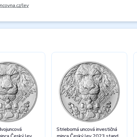
covna.cz/lev
dvojuncová
Strieborná uncová investičná
minca Český lev
minca Český lev 2023 stand