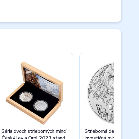
Séria dvoch strieborných mincí
Strieborná desaťuncová
Český lev a Orol 2023 stand
investičná minca Český l