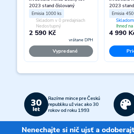
2023 stand číslovaný
2023 stan
Emisia 1000 ks
Emisia 450
Skladom v 0 predajniach
Skladom 
Nedostupný
Ihneď na
2 590 Kč
4 990 K
vrátane DPH
Vypredané
Pri
Previous
Razíme mince pre Českú
republiku už viac ako 30
rokov od roku 1993
Nenechajte si nič ujsť a odobera