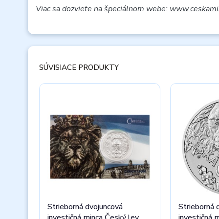
Viac sa dozviete na špeciálnom webe:
www.ceskamin
SÚVISIACE PRODUKTY
Strieborná dvojuncová
Strieborná 
investičná minca Český lev
investičná 