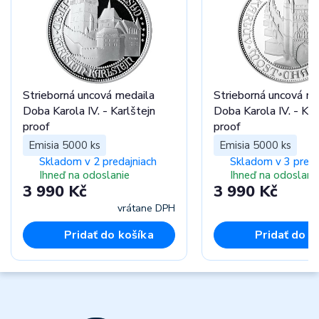
Strieborná uncová medaila
Strieborná uncová me
Doba Karola IV. - Karlštejn
Doba Karola IV. - Ka
proof
proof
Emisia 5000 ks
Emisia 5000 ks
Skladom v 2 predajniach
Skladom v 3 preda
Ihneď na odoslanie
Ihneď na odoslani
3 990 Kč
3 990 Kč
vrátane DPH
vr
Pridať do košíka
Pridať do k