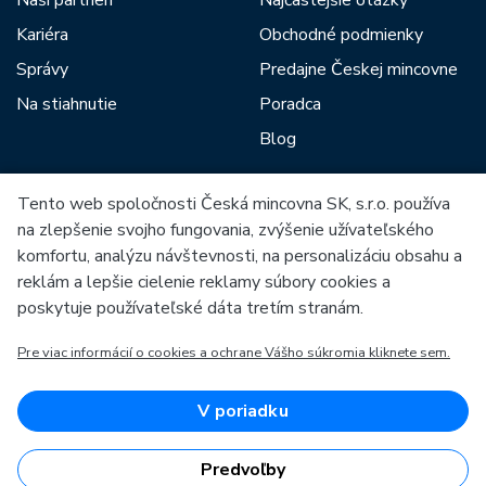
Naši partneri
Najčastejšie otázky
Kariéra
Obchodné podmienky
Správy
Predajne Českej mincovne
Na stiahnutie
Poradca
Blog
Tento web spoločnosti Česká mincovna SK, s.r.o. používa
Medzi našich partnerov patria:
na zlepšenie svojho fungovania, zvýšenie užívateľského
komfortu, analýzu návštevnosti, na personalizáciu obsahu a
reklám a lepšie cielenie reklamy súbory cookies a
poskytuje používateľské dáta tretím stranám.
Pre viac informácií o cookies a ochrane Vášho súkromia kliknete sem.
Európska únia
Európsky fond pre regionálny rozvoj
OP Podnikanie a inovácie pre konkurencieschopnosť
Európska únia
V poriadku
Európsky fond pre regionálny rozvoj
Investície do vašej budúcnosti
Predvoľby