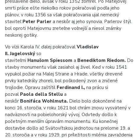
preslávené dielo, avšak v roku 1352 zomrel. Po Matejovej
smrti práce ešte niekoľko rokov pokračovali podľa jeho
plánov, v roku 1356 sa však pokračovania ujal nemecký
staviteľ
Peter Parler
a neskôr aj jeho synovia. Parlerov štýl
bol oproti Matejovmu zreteľne voľnejší a niesol známky
neskorej gotiky.
Vo vízii Karola IV. ďalej pokračoval
Vladislav
II. Jagelovský
so
staviteľmi
Hanušom Spiessom
a
Benediktom Riedom.
Do
stavby monumentu však zasiahol aj živel. Keď v roku 1541
vypukol požiar na Malej Strane a Hrade, všetky drevené
prvky katedrály zhoreli, bol poškodený zvon a zničené
trojlodie. Opravu zaštítil
Ferdinand I.,
na prácu si
pozval
Paola della Stellu
a
neskôr
Bonifáca Wohlmuta.
Dielo bolo dokončené na
konci 16. storočia, v roku 1621 bol chrám znovu vysvätený v
nadväznosti na pobielohorský vývoj. Odvtedy došlo k
početným menším úpravám monumentu. Ku konečnej
dostavbe došlo až Svätovítskou jednotou na prelome 19. a
20. storočia a v roku 1929, pri príležitosti milénia zavraždenia