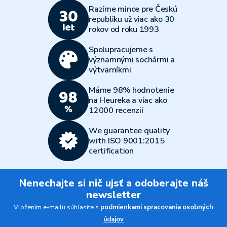
Razíme mince pre Českú
republiku už viac ako 30
rokov od roku 1993
Spolupracujeme s
významnými sochármi a
výtvarníkmi
Máme 98% hodnotenie
na Heureka a viac ako
12000 recenzií
We guarantee quality
with ISO 9001:2015
certification
Nenechajte si nič ujsť a odoberajte náš
newsletter
Vložením e-mailu súhlasíte s
podmienkami spracovania osobných
údajov