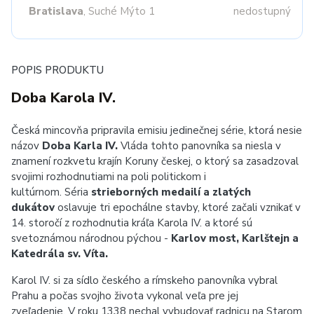
Bratislava
, Suché Mýto 1
nedostupný
POPIS PRODUKTU
Doba Karola IV.
Česká mincovňa pripravila emisiu jedinečnej série, ktorá nesie
názov
Doba Karla IV.
Vláda tohto panovníka sa niesla v
znamení rozkvetu krajín Koruny českej, o ktorý sa zasadzoval
svojimi rozhodnutiami na poli politickom i
kultúrnom. Séria
strieborných medailí a zlatých
dukátov
oslavuje tri epochálne stavby, ktoré začali vznikať v
14. storočí z rozhodnutia kráľa Karola IV. a ktoré sú
svetoznámou národnou pýchou -
Karlov most, Karlštejn a
Katedrála sv. Víta.
Karol IV. si za sídlo českého a rímskeho panovníka vybral
Prahu a počas svojho života vykonal veľa pre jej
zveľadenie. V roku 1338 nechal vybudovať radnicu na Starom