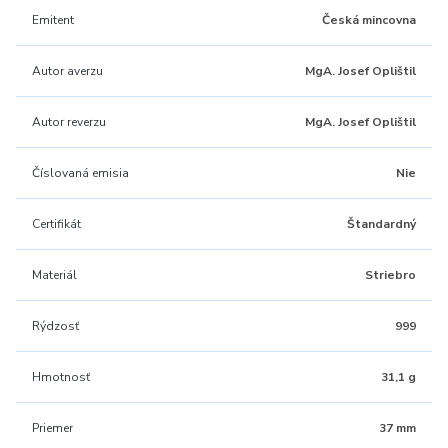
Emitent
Česká mincovna
Autor averzu
MgA. Josef Oplištil
Autor reverzu
MgA. Josef Oplištil
Číslovaná emisia
Nie
Certifikát
Štandardný
Materiál
Striebro
Rýdzosť
999
Hmotnosť
31,1 g
Priemer
37 mm