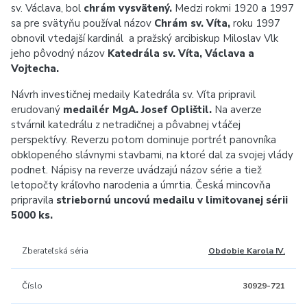
sv. Václava, bol
chrám vysvätený.
Medzi rokmi 1920 a 1997
sa pre svätyňu používal názov
Chrám sv. Víta,
roku 1997
obnovil vtedajší kardinál a pražský arcibiskup Miloslav Vlk
jeho pôvodný názov
Katedrála sv. Víta, Václava a
Vojtecha.
Návrh investičnej medaily Katedrála sv. Víta pripravil
erudovaný
medailér MgA. Josef Oplištil.
Na averze
stvárnil katedrálu z netradičnej a pôvabnej vtáčej
perspektívy. Reverzu potom dominuje portrét panovníka
obklopeného slávnymi stavbami, na ktoré dal za svojej vlády
podnet. Nápisy na reverze uvádzajú názov série a tiež
letopočty kráľovho narodenia a úmrtia. Česká mincovňa
pripravila
striebornú uncovú medailu v limitovanej sérii
5000 ks.
Zberateľská séria
Obdobie Karola IV.
Číslo
30929-721