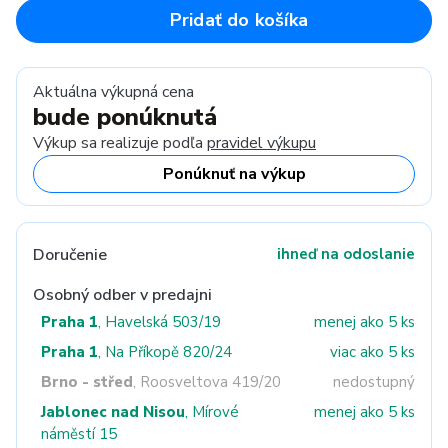
Pridať do košíka
Aktuálna výkupná cena
bude ponúknutá
Výkup sa realizuje podľa
pravidel výkupu
Ponúknuť na výkup
Doručenie
ihneď na odoslanie
Osobný odber v predajni
Praha 1
, Havelská 503/19
menej ako 5 ks
Praha 1
, Na Příkopě 820/24
viac ako 5 ks
Brno - střed
, Roosveltova 419/20
nedostupný
Jablonec nad Nisou
, Mírové
menej ako 5 ks
náměstí 15