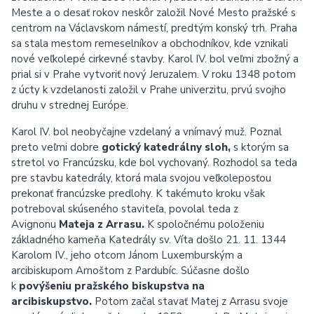
Meste a o desať rokov neskôr založil Nové Mesto pražské s
centrom na Václavskom námestí, predtým konský trh. Praha
sa stala mestom remeselníkov a obchodníkov, kde vznikali
nové veľkolepé cirkevné stavby. Karol IV. bol veľmi zbožný a
prial si v Prahe vytvoriť nový Jeruzalem. V roku 1348 potom
z úcty k vzdelanosti založil v Prahe univerzitu, prvú svojho
druhu v strednej Európe.
Karol IV. bol neobyčajne vzdelaný a vnímavý muž. Poznal
preto veľmi dobre
gotický katedrálny sloh,
s ktorým sa
stretol vo Francúzsku, kde bol vychovaný. Rozhodol sa teda
pre stavbu katedrály, ktorá mala svojou veľkoleposťou
prekonať francúzske predlohy. K takémuto kroku však
potreboval skúseného staviteľa, povolal teda z
Avignonu
Mateja z Arrasu.
K spoločnému položeniu
základného kameňa Katedrály sv. Víta došlo 21. 11. 1344
Karolom IV., jeho otcom Jánom Luxemburským a
arcibiskupom Arnoštom z Pardubíc. Súčasne došlo
k
povýšeni
u pražského biskupstva na
arcibiskupstvo.
Potom začal stavať Matej z Arrasu svoje