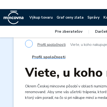
Výkup tovaru
Graf ceny zlata
Správy
K
Pre zberateľov
|
Darče
Profil spoločnosti
Viete, u koho nakupuj
Profil spoločnosti
Viete, u koho
Okrem Českej mincovne pôsobí v oblasti numizmat
renomované. Aby sme vás ušetrili trápenia, ktoré z
ktorý vám poradí, na čo si pri nákupe mincí a medai