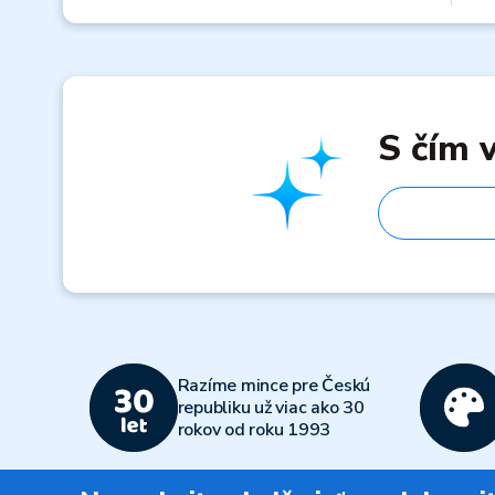
S čím
Razíme mince pre Českú
republiku už viac ako 30
rokov od roku 1993