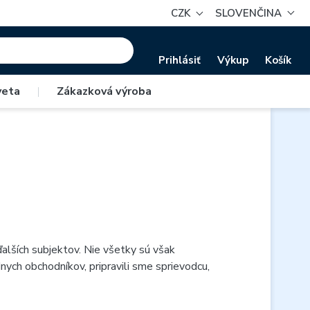
CZK
SLOVENČINA
Prihlásiť
Výkup
Košík
veta
|
Zákazková výroba
alších subjektov. Nie všetky sú však
dnych obchodníkov, pripravili sme sprievodcu,