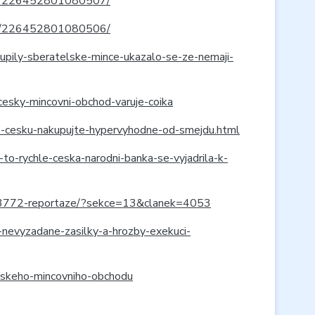
vce/226452801080507/
vce/226452801080506/
koupily-sberatelske-mince-ukazalo-se-ze-nemaji-
esky-mincovni-obchod-varuje-coika
o-cesku-nakupujte-hypervyhodne-od-smejdu.html
to-rychle-ceska-narodni-banka-se-vyjadrila-k-
e/3772-reportaze/?sekce=13&clanek=4053
nevyzadane-zasilky-a-hrozby-exekuci-
eskeho-mincovniho-obchodu