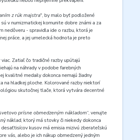
výsledku neboli nepríjemne prekvapení.
aním z rúk majstra
", by malo byť podložené
ci sú v numizmatickej komunite dobre známi a za
 nedôveru - spravidla ide o razbu, ktorá je
ej práce, a jej umelecká hodnota je preto
 viac. Zatiaľ čo tradičné razby upútajú
iehajú na náhrady v podobe farebných
enej kvalitné medaily dokonca nemajú žiadny
ka na hladkej ploche. Kolorované razby niektorí
nológiou skutočnej tlače, ktorá vytvára decentné
svetovo prísne obmedzeným nákladom
“, venujte
sný náklad, ktorý má stovky či niekedy dokonca
ž desaťtisícov kusov má emisia mizivú zberateľskú
n pre vás, alebo je ich nákup obmedzený jedným