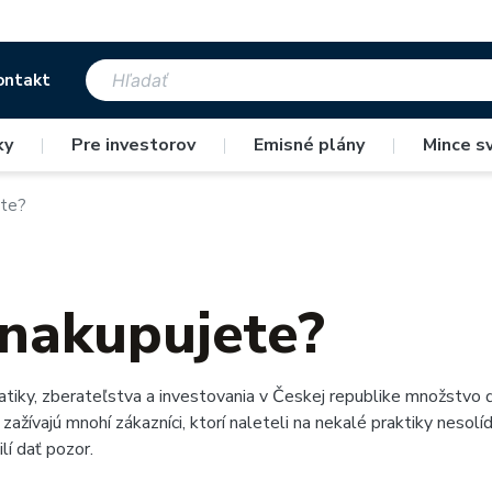
ontakt
ky
|
Pre investorov
|
Emisné plány
|
Mince s
ete?
 nakupujete?
iky, zberateľstva a investovania v Českej republike množstvo ď
ažívajú mnohí zákazníci, ktorí naleteli na nekalé praktiky nesolí
lí dať pozor.