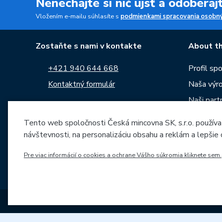
Nenechajte si nič ujsť a odobera
Vložením e-mailu súhlasíte s
podmienkami spracovania osobný
Zostaňte s nami v kontakte
About th
+421 940 644 668
Profil sp
Kontaktný formulár
Naša výr
Naši partn
Sledujte nás na:
Kariéra
Tento web spoločnosti Česká mincovna SK, s.r.o. používa
Správy
návštevnosti, na personalizáciu obsahu a reklám a lepšie
Na stiahn
Pre viac informácií o cookies a ochrane Vášho súkromia kliknete sem.