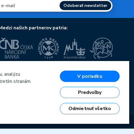
Odoberať newsletter
Medzi našich partnerov patria:
Európska únia
u, analýzu
Európsky fond pre regionálny rozvoj
V poriadku
OP Podnikanie a inovácie pre konkurencieschopnosť
tretím stranám.
Európska únia
Európsky fond pre regionálny rozvoj
Predvoľby
Investície do vašej budúcnosti
Odmietnuť všetko
6