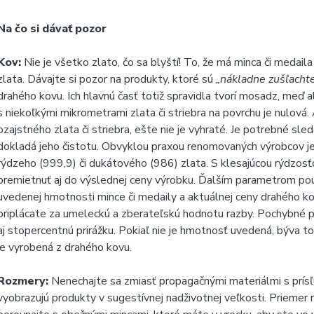
Na čo si dávať pozor
Kov:
Nie je všetko zlato, čo sa blyští! To, že má minca či medail
zlata. Dávajte si pozor na produkty, ktoré sú
„nákladne zušľacht
drahého kovu. Ich hlavnú časť totiž spravidla tvorí mosadz, meď 
s niekoľkými mikrometrami zlata či striebra na povrchu je nulová.
ozajstného zlata či striebra, ešte nie je vyhraté. Je potrebné sle
dokladá jeho čistotu. Obvyklou praxou renomovaných výrobcov je 
rýdzeho (999,9) či dukátového (986) zlata. S klesajúcou rýdzos
premietnuť aj do výslednej ceny výrobku. Ďalším parametrom pou
uvedenej hmotnosti mince či medaily a aktuálnej ceny drahého kov
priplácate za umeleckú a zberateľskú hodnotu razby. Pochybné po
aj stopercentnú prirážku. Pokiaľ nie je hmotnosť uvedená, býva t
je vyrobená z drahého kovu.
Rozmery:
Nenechajte sa zmiasť propagačnými materiálmi s prí
vyobrazujú produkty v sugestívnej nadživotnej veľkosti. Priemer