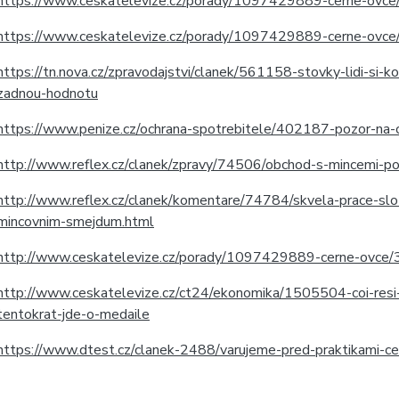
https://www.ceskatelevize.cz/porady/1097429889-cerne-o
https://www.ceskatelevize.cz/porady/1097429889-cerne-o
https://tn.nova.cz/zpravodajstvi/clanek/561158-stovky-lidi-si-
zadnou-hodnotu
https://www.penize.cz/ochrana-spotrebitele/402187-pozor-na-c
http://www.reflex.cz/clanek/zpravy/74506/obchod-s-mincemi-p
http://www.reflex.cz/clanek/komentare/74784/skvela-prace-slo-
mincovnim-smejdum.html
http://www.ceskatelevize.cz/porady/1097429889-cerne-ovc
http://www.ceskatelevize.cz/ct24/ekonomika/1505504-coi-resi-
tentokrat-jde-o-medaile
https://www.dtest.cz/clanek-2488/varujeme-pred-praktikami-c