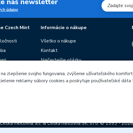
jte náš newsletter
ch údajov
e Czech Mint
Informácie o nákupe
oločnosti
Všetko o nákupe
oba
Kontakt
eri
Najčastejšie otázky
Obchodné podmienky
 na zlepšenie svojho fungovania, zvýšenie užívateľského komfort
Predajne Českej mincovne
 cielenie reklamy súbory cookies a poskytuje používateľské dáta 
utie
Poradca
Blog
Česká mincovna, a.s. & Česká mincovna SK, s.r.o. © 1993 - 202