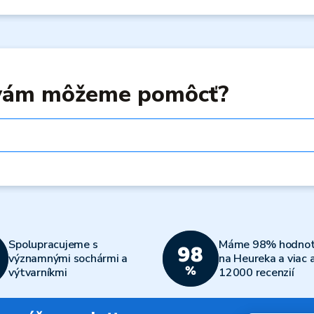
 vám môžeme pomôcť?
Spolupracujeme s
Máme 98% hodnot
významnými sochármi a
na Heureka a viac 
výtvarníkmi
12000 recenzií