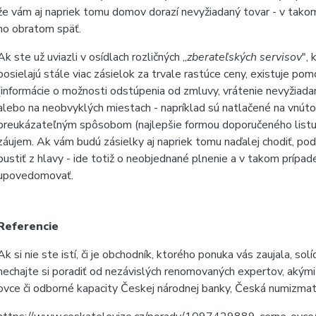
že vám aj napriek tomu domov dorazí nevyžiadaný tovar - v takom p
ho obratom späť.
Ak ste už uviazli v osídlach rozličných „
zberateľských servisov
",
posielajú stále viac zásielok za trvale rastúce ceny, existuje po
(informácie o možnosti odstúpenia od zmluvy, vrátenie nevyžia
alebo na neobvyklých miestach - napríklad sú natlačené na vnútor
preukázateľným spôsobom (najlepšie formou doporučeného listu) 
záujem. Ak vám budú zásielky aj napriek tomu naďalej chodiť, po
pustiť z hlavy - ide totiž o neobjednané plnenie a v takom prípad
upovedomovať.
Referencie
Ak si nie ste istí, či je obchodník, ktorého ponuka vás zaujala, solí
nechajte si poradiť od nezávislých renomovaných expertov, akými
ovce či odborné kapacity Českej národnej banky, Česká numizma