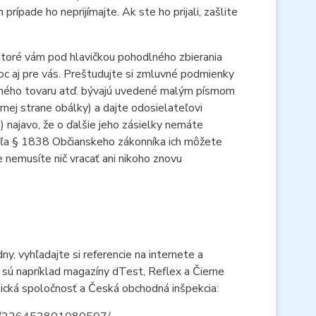
rípade ho neprijímajte. Ak ste ho prijali, zašlite
 ktoré vám pod hlavičkou pohodlného zbierania
moc aj pre vás. Preštudujte si zmluvné podmienky
daného tovaru atď. bývajú uvedené malým písmom
nej strane obálky) a dajte odosielateľovi
najavo, že o ďalšie jeho zásielky nemáte
dľa
§ 1838
Občianskeho zákonníka ich môžete
e nemusíte nič vracať ani nikoho znovu
dny, vyhľadajte si referencie na internete a
 sú napríklad magazíny dTest, Reflex a Čierne
tická spoločnosť a
Česká
obchodná inšpekcia: