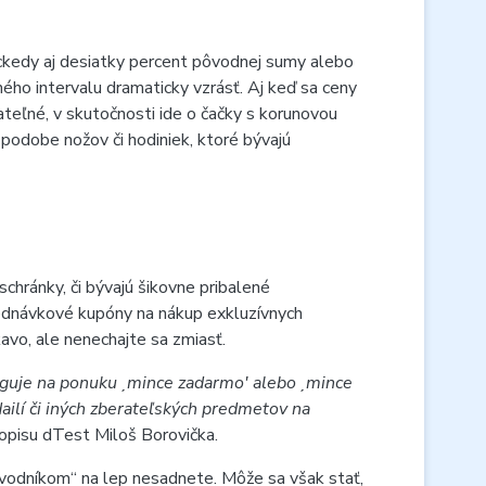
ockedy aj desiatky percent pôvodnej sumy alebo
ného intervalu dramaticky vzrásť. Aj keď sa ceny
ateľné, v skutočnosti ide o čačky s korunovou
podobe nožov či hodiniek, ktoré bývajú
chránky, či bývajú šikovne pribalené
bjednávkové kupóny na nákup exkluzívnych
vo, ale nenechajte sa zmiasť.
reaguje na ponuku ˏmince zadarmo' alebo ˏmince
ailí či iných zberateľských predmetov na
sopisu dTest Miloš Borovička.
vodníkom“ na lep nesadnete. Môže sa však stať,