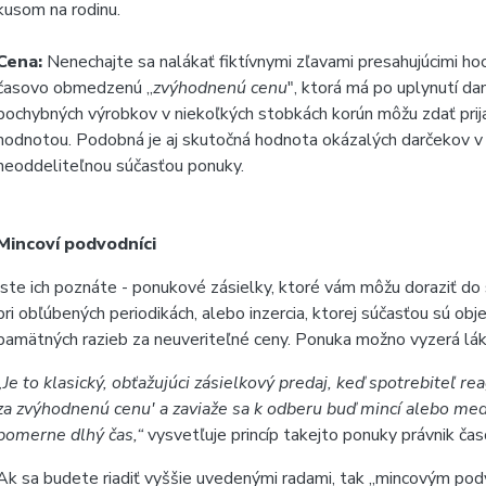
kusom na rodinu.
Cena:
Nenechajte sa nalákať fiktívnymi zľavami presahujúcimi h
časovo obmedzenú „
zvýhodnenú cenu
", ktorá má po uplynutí da
pochybných výrobkov v niekoľkých
stobkách korún
môžu zdať prij
hodnotou. Podobná je aj skutočná hodnota okázalých darčekov v 
neoddeliteľnou súčasťou ponuky.
Mincoví podvodníci
Iste ich poznáte - ponukové zásielky, ktoré vám môžu doraziť do s
pri obľúbených periodikách, alebo inzercia, ktorej súčasťou sú o
pamätných razieb za neuveriteľné ceny. Ponuka možno vyzerá láka
„Je to klasický, obťažujúci zásielkový predaj, keď spotrebiteľ 
za zvýhodnenú cenu' a zaviaže sa k odberu buď mincí alebo med
pomerne dlhý čas,“
vysvetľuje princíp takejto ponuky právnik ča
Ak sa budete riadiť vyššie uvedenými radami, tak „mincovým pod