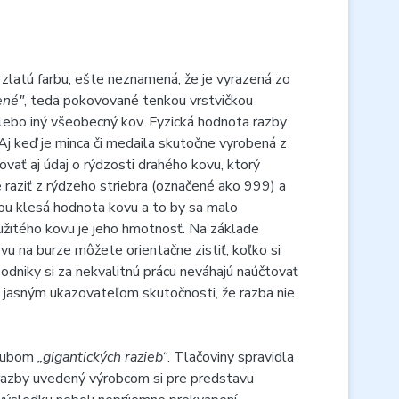
a zlatú farbu, ešte neznamená, že je vyrazená zo
ené"
, teda pokovované tenkou vrstvičkou
alebo iný všeobecný kov. Fyzická hodnota razby
 Aj keď je minca či medaila skutočne vyrobená z
dovať aj údaj o rýdzosti drahého kovu, ktorý
raziť z rýdzeho striebra (označené ako 999) a
ťou klesá hodnota kovu a to by sa malo
žitého kovu je jeho hmotnosť. Na základe
u na burze môžete orientačne zistiť, koľko si
dniky si za nekvalitnú prácu neváhajú naúčtovať
o jasným ukazovateľom skutočnosti, že razba nie
sľubom
„gigantických razieb“
. Tlačoviny spravidla
 razby uvedený výrobcom si pre predstavu