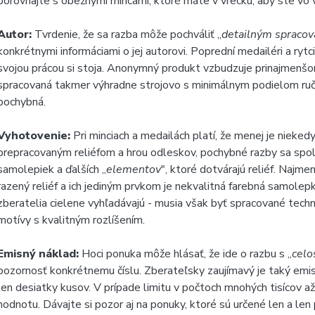
porovnajte s obežnými mincami, ktoré máte v vrecku, aby ste vo 
Autor:
Tvrdenie, že sa razba môže pochváliť „
detailným spracov
konkrétnymi informáciami o jej autorovi. Poprední medailéri a ryt
svojou prácou si stoja. Anonymný produkt vzbudzuje prinajmenšom
spracovaná takmer výhradne strojovo s minimálnym podielom ručn
pochybná.
Vyhotovenie:
Pri minciach a medailách platí, že menej je niekedy
prepracovaným reliéfom a hrou odleskov, pochybné razby sa spol
samolepiek a ďalších „
elementov
", ktoré dotvárajú reliéf. Najm
razený reliéf a ich jediným prvkom je nekvalitná farebná samolep
zberatelia cielene vyhľadávajú - musia však byť spracované tech
motívy s kvalitným rozlíšením.
Emisný náklad:
Hoci ponuka môže hlásať, že ide o razbu s „
celo
pozornosť konkrétnemu číslu. Zberateľsky zaujímavý je taký emi
len desiatky kusov. V prípade limitu v počtoch mnohých tisícov a
hodnotu. Dávajte si pozor aj na ponuky, ktoré sú určené len a le