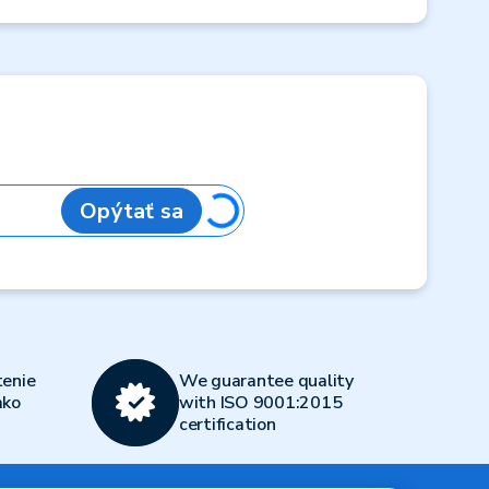
Opýtať sa
Loading...
enie
We guarantee quality
ako
with ISO 9001:2015
certification