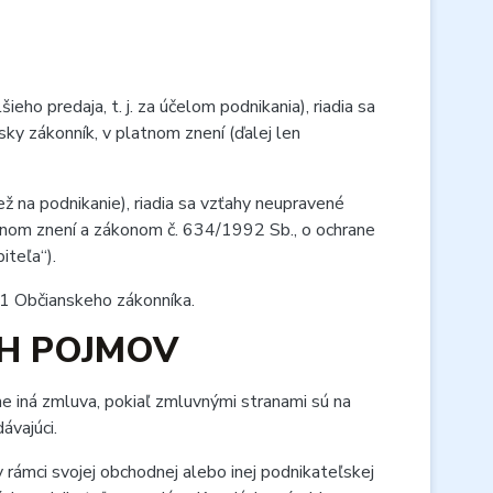
eho predaja, t. j. za účelom podnikania), riadia sa
y zákonník, v platnom znení (ďalej len
ž na podnikanie), riadia sa vzťahy neupravené
tnom znení a zákonom č. 634/1992 Sb., o ochrane
iteľa“).
1 Občianskeho zákonníka.
CH POJMOV
ne iná zmluva, pokiaľ zmluvnými stranami sú na
ávajúci.
v rámci svojej obchodnej alebo inej podnikateľskej