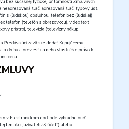
uvu bez súčasnej fyzickej prítomnosti Zmluvných
 neadresovaná tlač, adresovaná tlač, typový list,
ón s (ľudskou) obsluhou, telefón bez (ľudskej)
videotelefón (telefón s obrazovkou), videotext
ový prístroj, televízia (televízny nákup,
a Predávajúci zaväzuje dodať Kupujúcemu
a a druhu a previesť na neho vlastnícke právo k
pnu cenu.
 ZMLUVY
v:
cim v Elektronickom obchode výhradne buď
j len ako „užívateľský účet“) alebo