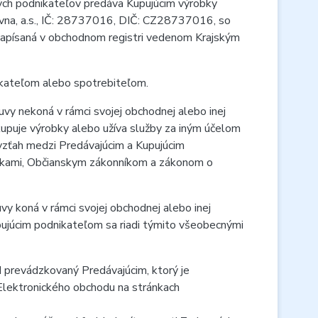
iných podnikateľov predáva Kupujúcim výrobky
ovna, a.s., IČ: 28737016, DIČ: CZ28737016, so
apísaná v obchodnom registri vedenom Krajským
nikateľom alebo spotrebiteľom.
luvy nekoná v rámci svojej obchodnej alebo inej
nakupuje výrobky alebo užíva služby za iným účelom
vzťah medzi Predávajúcim a Kupujúcim
nkami, Občianskym zákonníkom a zákonom o
uvy koná v rámci svojej obchodnej alebo inej
pujúcim podnikateľom sa riadi týmito všeobecnými
 prevádzkovaný Predávajúcim, ktorý je
 Elektronického obchodu na stránkach