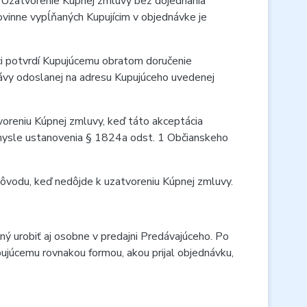
 Uzatvorenie Kúpnej zmluvy bez dojednania
vinne vypĺňaných Kupujícim v objednávke je
úci potvrdí Kupujúcemu obratom doručenie
ávy odoslanej na adresu Kupujúceho uvedenej
tvoreniu Kúpnej zmluvy, keď táto akceptácia
mysle ustanovenia § 1824a odst. 1 Občianskeho
ôvodu, keď nedôjde k uzatvoreniu Kúpnej zmluvy.
ý urobiť aj osobne v predajni Predávajúceho. Po
pujúcemu rovnakou formou, akou prijal objednávku,