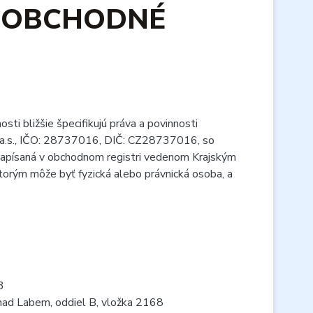
É OBCHODNÉ
i bližšie špecifikujú práva a povinnosti
 a.s., IČO: 28737016, DIČ: CZ28737016, so
apísaná v obchodnom registri vedenom Krajským
torým môže byť fyzická alebo právnická osoba, a
3
nad Labem, oddiel B, vložka 2168