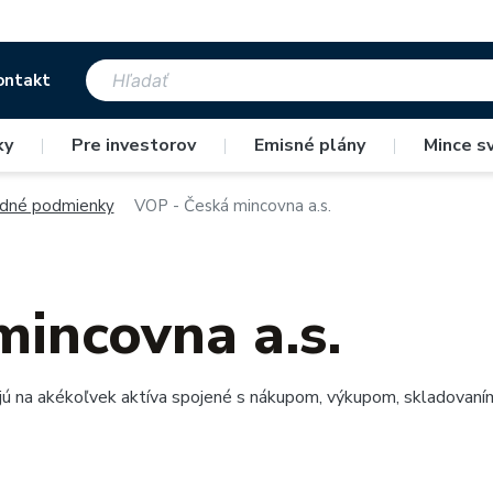
ontakt
ky
|
Pre investorov
|
Emisné plány
|
Mince s
dné podmienky
VOP - Česká mincovna a.s.
incovna a.s.
 na akékoľvek aktíva spojené s nákupom, výkupom, skladovaním