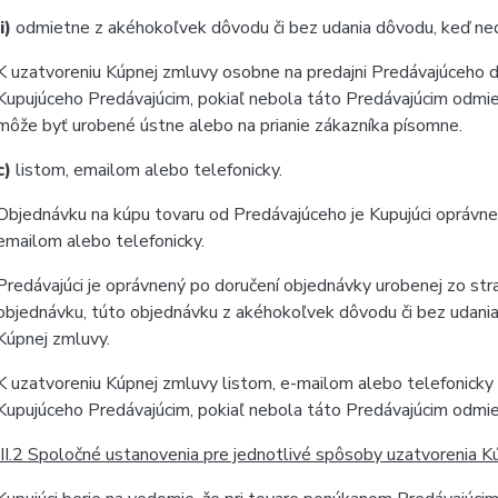
ii)
odmietne z akéhokoľvek dôvodu či bez udania dôvodu, keď ned
K uzatvoreniu Kúpnej zmluvy osobne na predajni Predávajúceho 
Kupujúceho Predávajúcim, pokiaľ nebola táto Predávajúcim odmie
môže byť urobené ústne alebo na prianie zákazníka písomne.
c)
listom, emailom alebo telefonicky.
Objednávku na kúpu tovaru od Predávajúceho je Kupujúci oprávne
emailom alebo telefonicky.
Predávajúci je oprávnený po doručení objednávky urobenej zo st
objednávku, túto objednávku z akéhokoľvek dôvodu či bez udani
Kúpnej zmluvy.
K uzatvoreniu Kúpnej zmluvy listom, e-mailom alebo telefonicky
Kupujúceho Predávajúcim, pokiaľ nebola táto Predávajúcim odmie
III.2 Spoločné ustanovenia pre jednotlivé spôsoby uzatvorenia K