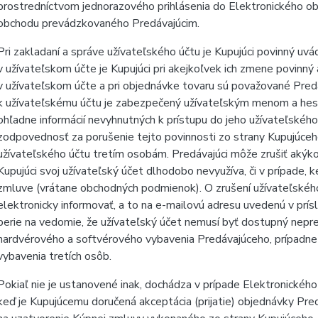
prostredníctvom jednorazového prihlásenia do Elektronického o
obchodu prevádzkovaného Predávajúcim.
Pri zakladaní a správe užívateľského účtu je Kupujúci povinný uvá
v užívateľskom účte je Kupujúci pri akejkoľvek ich zmene povinn
v užívateľskom účte a pri objednávke tovaru sú považované Predá
k užívateľskému účtu je zabezpečený užívateľským menom a hesl
ohľadne informácií nevyhnutných k prístupu do jeho užívateľského
zodpovednosť za porušenie tejto povinnosti zo strany Kupujúceho
užívateľského účtu tretím osobám. Predávajúci môže zrušiť akýkoľ
Kupujúci svoj užívateľský účet dlhodobo nevyužíva, či v prípade, k
zmluve (vrátane obchodných podmienok). O zrušení užívateľského
elektronicky informovať, a to na e-mailovú adresu uvedenú v prí
berie na vedomie, že užívateľský účet nemusí byť dostupný nepre
hardvérového a softvérového vybavenia Predávajúceho, prípadne
vybavenia tretích osôb.
Pokiaľ nie je ustanovené inak, dochádza v prípade Elektronické
keď je Kupujúcemu doručená akceptácia (prijatie) objednávky Predáv