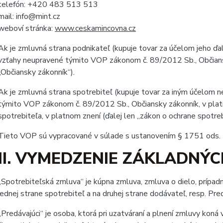
telefón: +420 483 513 513
mail: info@mint.cz
weboví stránka:
www.ceskamincovna.cz
Ak je zmluvná strana podnikateľ (kupuje tovar za účelom jeho ďalši
vzťahy neupravené týmito VOP zákonom č. 89/2012 Sb., Občiansk
„Občiansky zákonník“).
Ak je zmluvná strana spotrebiteľ (kupuje tovar za iným účelom ne
týmito VOP zákonom č. 89/2012 Sb., Občiansky zákonník, v pla
spotrebiteľa, v platnom znení (ďalej len „zákon o ochrane spotreb
Tieto VOP sú vypracované v súlade s ustanovením § 1751 ods. 
II. VYMEDZENIE ZÁKLADNÝ
„Spotrebiteľská zmluva“ je kúpna zmluva, zmluva o dielo, prípad
jednej strane spotrebiteľ a na druhej strane dodávateľ, resp. Pred
„Predávajúci“ je osoba, ktorá pri uzatváraní a plnení zmluvy koná 