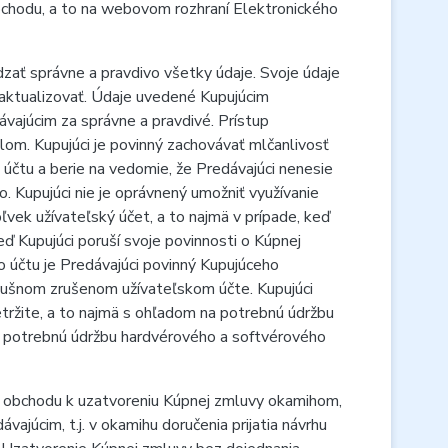
bchodu, a to na webovom rozhraní Elektronického
dzať správne a pravdivo všetky údaje. Svoje údaje
ý aktualizovať. Údaje uvedené Kupujúcim
vajúcim za správne a pravdivé. Prístup
om. Kupujúci je povinný zachovávať mlčanlivosť
 účtu a berie na vedomie, že Predávajúci nenesie
. Kupujúci nie je oprávnený umožniť využívanie
vek užívateľský účet, a to najmä v prípade, keď
eď Kupujúci poruší svoje povinnosti o Kúpnej
 účtu je Predávajúci povinný Kupujúceho
slušnom zrušenom užívateľskom účte. Kupujúci
tržite, a to najmä s ohľadom na potrebnú údržbu
 potrebnú údržbu hardvérového a softvérového
ho obchodu k uzatvoreniu Kúpnej zmluvy okamihom,
ajúcim, t.j. v okamihu doručenia prijatia návrhu