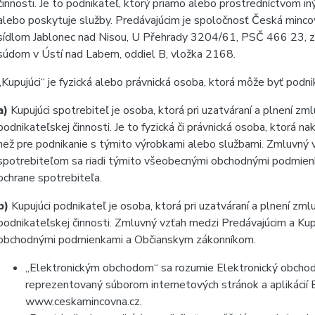
činnosti. Je to podnikateľ, ktorý priamo alebo prostredníctvom 
alebo poskytuje služby. Predávajúcim je spoločnosť Česká minc
sídlom Jablonec nad Nisou, U Přehrady 3204/61, PSČ 466 23, z
súdom v Ústí nad Labem, oddiel B, vložka 2168.
„Kupujúci“ je fyzická alebo právnická osoba, ktorá môže byť pod
a)
Kupujúci spotrebiteľ je osoba, ktorá pri uzatváraní a plnení zm
podnikateľskej činnosti. Je to fyzická či právnická osoba, ktorá 
než pre podnikanie s týmito výrobkami alebo službami. Zmluvný 
spotrebiteľom sa riadi týmito všeobecnými obchodnými podmie
ochrane spotrebiteľa.
b)
Kupujúci podnikateľ je osoba, ktorá pri uzatváraní a plnení zml
podnikateľskej činnosti. Zmluvný vzťah medzi Predávajúcim a Ku
obchodnými podmienkami a Občianskym zákonníkom.
„Elektronickým obchodom“ sa rozumie Elektronický obchod
reprezentovaný súborom internetových stránok a aplikácií
www.ceskamincovna.cz.