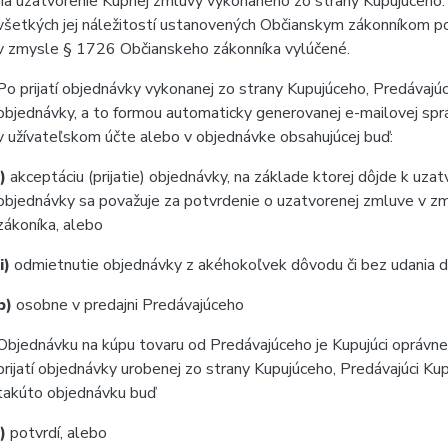
na uzatvorenie Kúpnej zmluvy vykonaného zo strany Kupujúceho.
všetkých jej náležitostí ustanovených Občianskym zákonníkom po
v zmysle § 1726 Občianskeho zákonníka vylúčené.
Po prijatí objednávky vykonanej zo strany Kupujúceho, Predávaj
objednávky, a to formou automaticky generovanej e-mailovej spr
v užívateľskom účte alebo v objednávke obsahujúcej buď:
i)
akceptáciu (prijatie) objednávky, na základe ktorej dôjde k uza
objednávky sa považuje za potvrdenie o uzatvorenej zmluve v z
zákoníka, alebo
ii)
odmietnutie objednávky z akéhokoľvek dôvodu či bez udania d
b)
osobne v predajni Predávajúceho
Objednávku na kúpu tovaru od Predávajúceho je Kupujúci oprávnen
prijatí objednávky urobenej zo strany Kupujúceho, Predávajúci Ku
takúto objednávku buď
i)
potvrdí, alebo