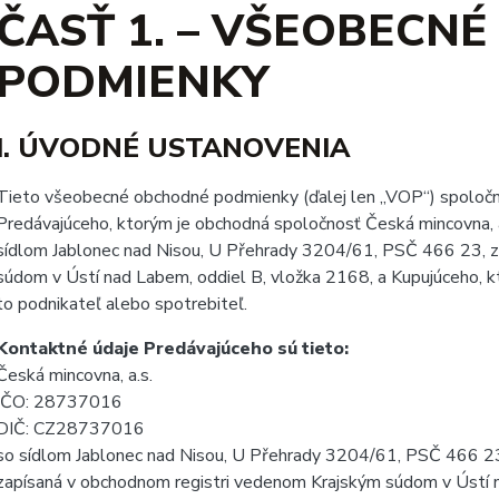
ČASŤ 1. – VŠEOBECN
PODMIENKY
I. ÚVODNÉ USTANOVENIA
Tieto všeobecné obchodné podmienky (ďalej len „VOP“) spoločnost
Predávajúceho, ktorým je obchodná spoločnosť Česká mincovna,
sídlom Jablonec nad Nisou, U Přehrady 3204/61, PSČ 466 23, z
súdom v Ústí nad Labem, oddiel B, vložka 2168, a Kupujúceho, k
to podnikateľ alebo spotrebiteľ.
Kontaktné údaje Predávajúceho sú tieto:
Česká mincovna, a.s.
IČO: 28737016
DIČ: CZ28737016
so sídlom Jablonec nad Nisou, U Přehrady 3204/61, PSČ 466 2
zapísaná v obchodnom registri vedenom Krajským súdom v Ústí 