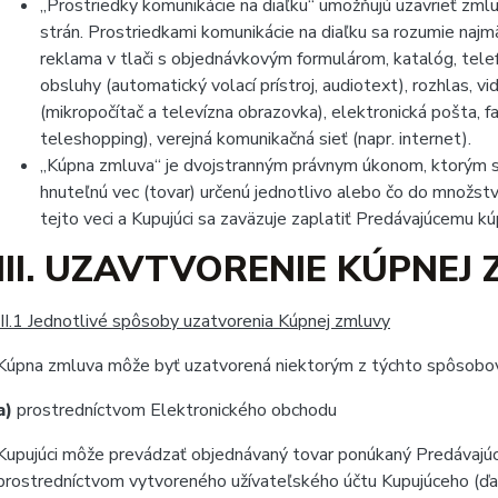
„Prostriedky komunikácie na diaľku“ umožňujú uzavrieť zml
strán. Prostriedkami komunikácie na diaľku sa rozumie najmä
reklama v tlači s objednávkovým formulárom, katalóg, telef
obsluhy (automatický volací prístroj, audiotext), rozhlas, 
(mikropočítač a televízna obrazovka), elektronická pošta, fax
teleshopping), verejná komunikačná sieť (napr. internet).
„Kúpna zmluva“ je dvojstranným právnym úkonom, ktorým s
hnuteľnú vec (tovar) určenú jednotlivo alebo čo do množstv
tejto veci a Kupujúci sa zaväzuje zaplatiť Predávajúcemu kú
III. UZAVTVORENIE KÚPNEJ
III.1 Jednotlivé spôsoby uzatvorenia Kúpnej zmluvy
Kúpna zmluva môže byť uzatvorená niektorým z týchto spôsobo
a)
prostredníctvom Elektronického obchodu
Kupujúci môže prevádzať objednávaný tovar ponúkaný Predávajú
prostredníctvom vytvoreného užívateľského účtu Kupujúceho (ďale