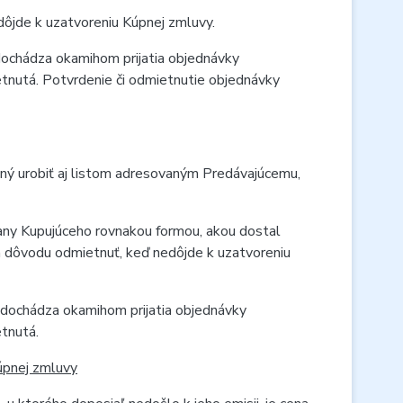
ôjde k uzatvoreniu Kúpnej zmluvy.
dochádza okamihom prijatia objednávky
tnutá. Potvrdenie či odmietnutie objednávky
ný urobiť aj listom adresovaným Predávajúcemu,
rany Kupujúceho rovnakou formou, akou dostal
a dôvodu odmietnuť, keď nedôjde k uzatvoreniu
 dochádza okamihom prijatia objednávky
tnutá.
úpnej zmluvy