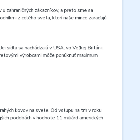
u zahraničných zákazníkov, a preto sme sa
odníkmi z celého sveta, ktorí naše mince zaraďujú
 sídla sa nachádzajú v USA, vo Veľkej Británii,
vetovými výrobcami môže ponúknuť maximum
ahých kovov na svete. Od vstupu na trh v roku
ejších podobách v hodnote 11 miliárd amerických