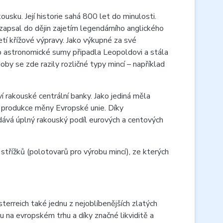
usku. Její historie sahá 800 let do minulosti.
apsal do dějin zajetím legendárního anglického
řetí křížové výpravy. Jako výkupné za své
to astronomické sumy připadla Leopoldovi a stála
y se zde razily rozličné typy mincí – například
 rakouské centrální banky. Jako jediná měla
em produkce měny Evropské unie. Díky
ává úplný rakouský podíl eurových a centových
třížků (polotovarů pro výrobu mincí), ze kterých
rreich také jednu z nejoblíbenějších zlatých
u na evropském trhu a díky značné likviditě a