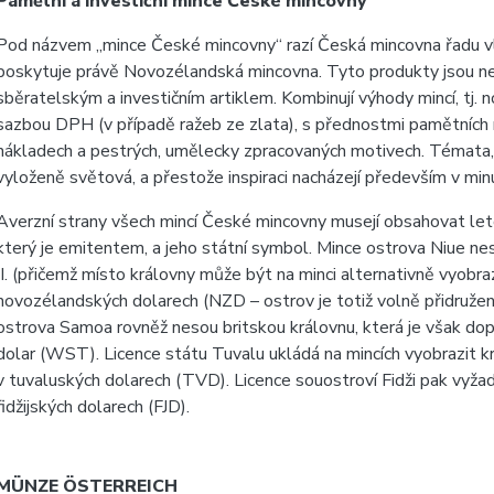
Pamětní a investiční mince České mincovny
Pod názvem „mince České mincovny“ razí Česká mincovna řadu vlast
poskytuje právě Novozélandská mincovna. Tyto produkty jsou ne
sběratelským a investičním artiklem. Kombinují výhody mincí, tj.
sazbou DPH (v případě ražeb ze zlata), s přednostmi pamětních me
nákladech a pestrých, umělecky zpracovaných motivech. Témata,
vyloženě světová, a přestože inspiraci nacházejí především v minul
Averzní strany všech mincí České mincovny musejí obsahovat let
který je emitentem, a jeho státní symbol. Mince ostrova Niue 
II. (přičemž místo královny může být na minci alternativně vyobr
novozélandských dolarech (NZD – ostrov je totiž volně přidruže
ostrova Samoa rovněž nesou britskou královnu, která je však dop
dolar (WST). Licence státu Tuvalu ukládá na mincích vyobrazit kr
v tuvaluských dolarech (TVD). Licence souostroví Fidži pak vyža
fidžijských dolarech (FJD).
MÜNZE ÖSTERREICH