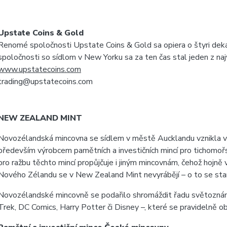
Upstate Coins & Gold
Renomé spoločnosti Upstate Coins & Gold sa opiera o štyri deká
spoločnosti so sídlom v New Yorku sa za ten čas stal jeden z na
www.upstatecoins.com
trading@upstatecoins.com
NEW ZEALAND MINT
Novozélandská mincovna se sídlem v městě Aucklandu vznikla v
především výrobcem pamětních a investičních mincí pro tichomořsk
pro ražbu těchto mincí propůjčuje i jiným mincovnám, čehož hojn
Nového Zélandu se v New Zealand Mint nevyrábějí – o to se stara
Novozélandské mincovně se podařilo shromáždit řadu světoznám
Trek, DC Comics, Harry Potter či Disney –, které se pravidelně obj