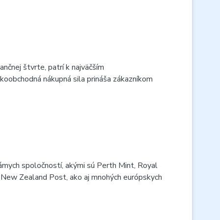
nčnej štvrte, patrí k najväčším
eľkoobchodná nákupná sila prináša zákazníkom
ámych spoločností, akými sú Perth Mint, Royal
a New Zealand Post, ako aj mnohých európskych