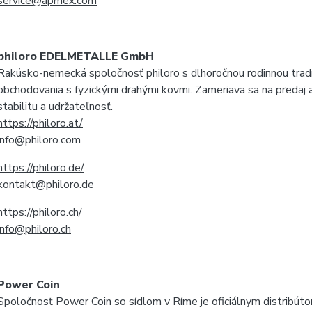
service@apmex.com
philoro EDELMETALLE GmbH
Rakúsko-nemecká spoločnosť philoro s dlhoročnou rodinnou tradíc
obchodovania s fyzickými drahými kovmi. Zameriava sa na predaj
stabilitu a udržateľnosť.
https://philoro.at/
info@philoro.com
https://philoro.de/
kontakt@philoro.de
https://philoro.ch/
info@philoro.ch
Power Coin
Spoločnosť Power Coin so sídlom v Ríme je oficiálnym distribút