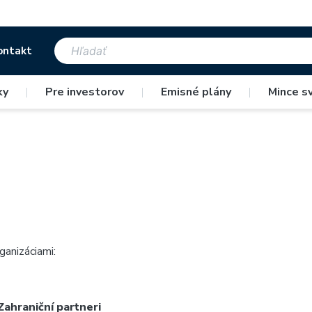
ontakt
ky
|
Pre investorov
|
Emisné plány
|
Mince s
anizáciami:
Zahraniční partneri