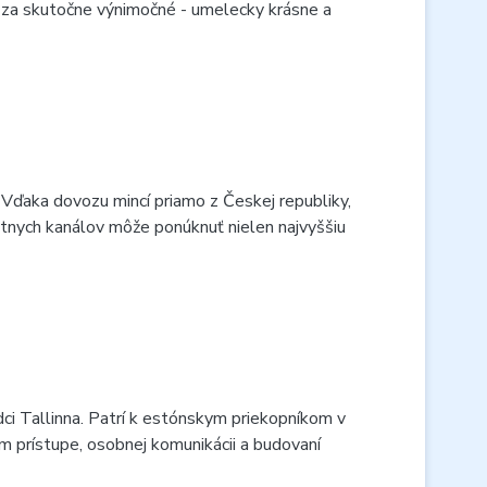
 za skutočne výnimočné - umelecky krásne a
Vďaka dovozu mincí priamo z Českej republiky,
estnych kanálov môže ponúknuť nielen najvyššiu
 Tallinna. Patrí k estónskym priekopníkom v
nom prístupe, osobnej komunikácii a budovaní