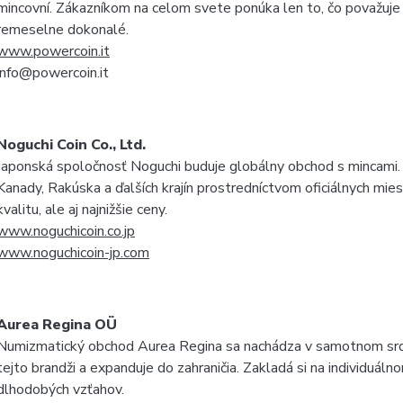
mincovní. Zákazníkom na celom svete ponúka len to, čo považuje
remeselne dokonalé.
www.powercoin.it
info@powercoin.it
Noguchi Coin Co., Ltd.
Japonská spoločnosť Noguchi buduje globálny obchod s mincami. 
Kanady, Rakúska a ďalších krajín prostredníctvom oficiálnych mi
kvalitu, ale aj najnižšie ceny.
www.noguchicoin.co.jp
www.noguchicoin-jp.com
Aurea Regina OÜ
Numizmatický obchod Aurea Regina sa nachádza v samotnom srdci
tejto brandži a expanduje do zahraničia. Zakladá si na individuál
dlhodobých vzťahov.