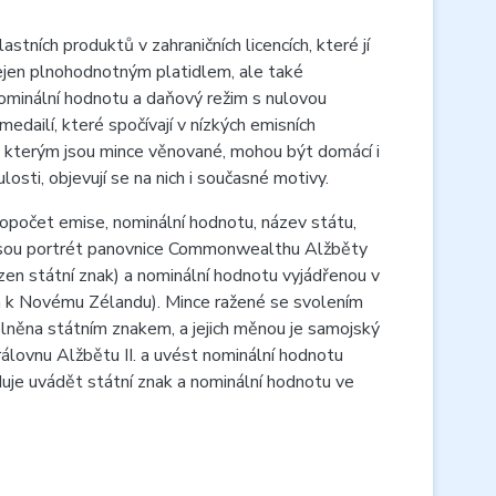
ních produktů v zahraničních licencích, které jí
jen plnohodnotným platidlem, ale také
 nominální hodnotu a daňový režim s nulovou
dailí, které spočívají v nízkých emisních
 kterým jsou mince věnované, mohou být domácí i
osti, objevují se na nich i současné motivy.
opočet emise, nominální hodnotu, název státu,
nesou portrét panovnice Commonwealthu Alžběty
azen státní znak) a nominální hodnotu vyjádřenou v
n k Novému Zélandu). Mince ražené se svolením
lněna státním znakem, a jejich měnou je samojský
álovnu Alžbětu II. a uvést nominální hodnotu
duje uvádět státní znak a nominální hodnotu ve