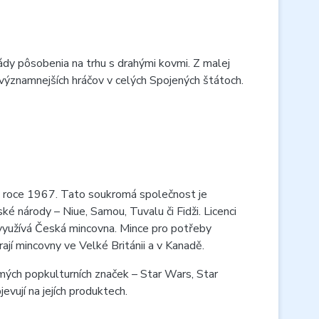
dy pôsobenia na trhu s drahými kovmi. Z malej
jvýznamnejších hráčov v celých Spojených štátoch.
 roce 1967. Tato soukromá společnost je
é národy – Niue, Samou, Tuvalu či Fidži. Licenci
ě využívá Česká mincovna. Mince pro potřeby
jí mincovny ve Velké Británii a v Kanadě.
ých popkulturních značek – Star Wars, Star
evují na jejích produktech.