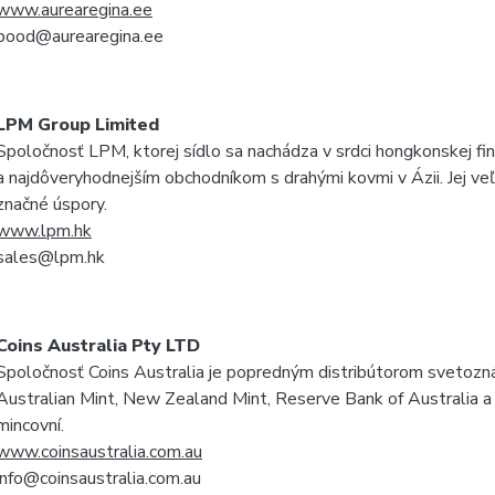
www.aurearegina.ee
pood@aurearegina.ee
LPM Group Limited
Spoločnosť LPM, ktorej sídlo sa nachádza v srdci hongkonskej fina
a najdôveryhodnejším obchodníkom s drahými kovmi v Ázii. Jej v
značné úspory.
www.lpm.hk
sales@lpm.hk
Coins Australia Pty LTD
Spoločnosť Coins Australia je popredným distribútorom svetozn
Australian Mint, New Zealand Mint, Reserve Bank of Australia 
mincovní.
www.coinsaustralia.com.au
info@coinsaustralia.com.au