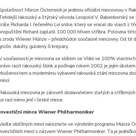
Společnost Münze Österreich je jedinou oficiální mincovnou v Rako
Tehdejší rakouský a štýrský vévoda Leopold V. Babenberský se z
krále Richarda I. řečeného Lví srdce, který se vracel do vlasti z t
propuštění Richard zaplatil 100 000 hřiven stříbra. Polovina té
u zrodu Wiener Münze – předchůdce současné mincovny. Od té dob
groše, dukáty, guldeny či krejcary.
V současnosti je mincovna se sídlem ve Vídni ve 100% vlastnictví
právo razit rakouský šilink a počínaje rokem 2002 je jejím úkol
zkušenostem a modernímu vybavení rakouská stání mincovna dod
mincí.
Rakouská mincovna je zároveň dodavatelem zlatých a stříbrných s
se razí mimo jiné i české mince.
Investiční mince Wiener Philharmoniker
Vedle oběžných mincí naleznete ve výrobním programu Münze Öste
investičních mincí s názvem Wiener Philharmoniker. Ta je jedničko