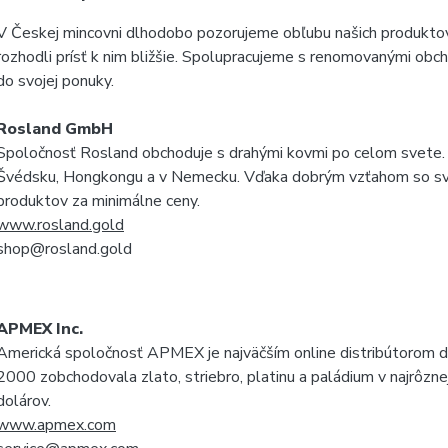
V Českej mincovni dlhodobo pozorujeme obľubu našich produktov 
rozhodli prísť k nim bližšie. Spolupracujeme s renomovanými obch
do svojej ponuky.
Rosland GmbH
Spoločnosť Rosland obchoduje s drahými kovmi po celom svete. Jej
Švédsku, Hongkongu a v Nemecku. Vďaka dobrým vzťahom so s
produktov za minimálne ceny.
www.rosland.gold
shop@rosland.gold
APMEX Inc.
Americká spoločnosť APMEX je najväčším online distribútorom dr
2000 zobchodovala zlato, striebro, platinu a paládium v najrôzn
dolárov.
www.apmex.com