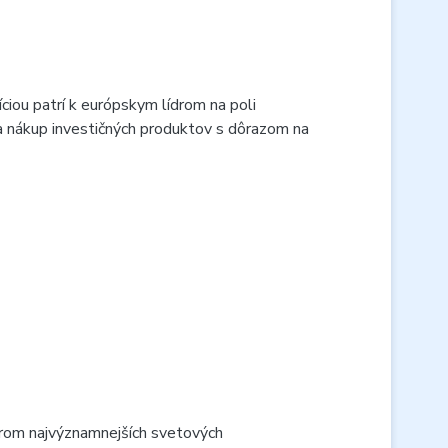
iou patrí k európskym lídrom na poli
 a nákup investičných produktov s dôrazom na
orom najvýznamnejších svetových