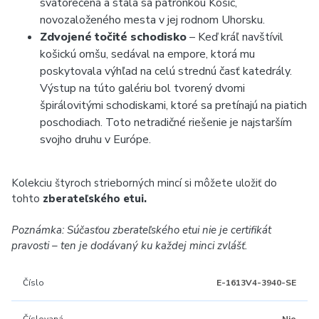
svätorečená a stala sa patrónkou Košíc,
novozaloženého mesta v jej rodnom Uhorsku.
Zdvojené točité schodisko
– Keď kráľ navštívil
košickú omšu, sedával na empore, ktorá mu
poskytovala výhľad na celú strednú časť katedrály.
Výstup na túto galériu bol tvorený dvomi
špirálovitými schodiskami, ktoré sa pretínajú na piatich
poschodiach. Toto netradičné riešenie je najstarším
svojho druhu v Európe.
Kolekciu štyroch strieborných mincí si môžete uložiť do
tohto
zberateľského etui.
Poznámka: Súčasťou zberateľského etui nie je certifikát
pravosti – ten je dodávaný ku každej minci zvlášť.
Číslo
E-1613V4-3940-SE