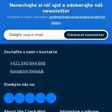
Nenechajte si nič ujsť a odoberajte náš
newsletter
Vložením e-mailu súhlasíte s
podmienkami spracovania osobných
údajov
Odoberať newsletter
Zostaňte s nami v kontakte
+421 940 644 668
Kontaktný formulár
Sledujte nás na:
About the Czech Mint
Informácie o nákupe