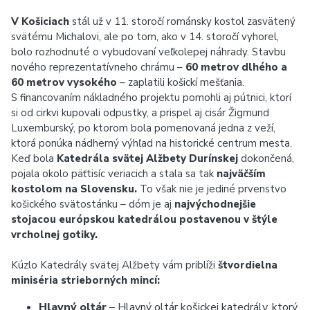
V Košiciach
stál už v 11. storočí románsky kostol zasvätený
svätému Michalovi, ale po tom, ako v 14. storočí vyhorel,
bolo rozhodnuté o vybudovaní veľkolepej náhrady. Stavbu
nového reprezentatívneho chrámu –
60 metrov dlhého a
60 metrov vysokého
– zaplatili košickí mešťania.
S financovaním nákladného projektu pomohli aj pútnici, ktorí
si od cirkvi kupovali odpustky, a prispel aj cisár Žigmund
Luxemburský, po ktorom bola pomenovaná jedna z veží,
ktorá ponúka nádherný výhľad na historické centrum mesta.
Keď bola
Katedrála svätej Alžbety Durínskej
dokončená,
pojala okolo päťtisíc veriacich a stala sa tak
najväčším
kostolom na Slovensku.
To však nie je jediné prvenstvo
košického svätostánku – dóm je aj
najvýchodnejšie
stojacou európskou katedrálou postavenou v štýle
vrcholnej gotiky.
Kúzlo Katedrály svätej Alžbety vám priblíži
štvordielna
miniséria strieborných mincí:
Hlavný oltár
– Hlavný oltár košickej katedrály, ktorý