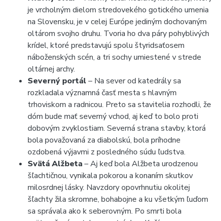
je vrcholným dielom stredovekého gotického umenia
na Slovensku, je v celej Európe jediným dochovaným
oltárom svojho druhu. Tvoria ho dva páry pohyblivých
krídel, ktoré predstavujú spolu štyridsaťosem
náboženských scén, a tri sochy umiestené v strede
oltárnej archy.
Severný portál
– Na sever od katedrály sa
rozkladala významná časť mesta s hlavným
trhoviskom a radnicou. Preto sa stavitelia rozhodli, že
dóm bude mať severný vchod, aj keď to bolo proti
dobovým zvyklostiam. Severná strana stavby, ktorá
bola považovaná za diabolskú, bola príhodne
ozdobená výjavmi z posledného súdu ľudstva.
Svätá Alžbeta
– Aj keď bola Alžbeta urodzenou
šľachtičnou, vynikala pokorou a konaním skutkov
milosrdnej lásky. Navzdory opovrhnutiu okolitej
šľachty žila skromne, bohabojne a ku všetkým ľuďom
sa správala ako k seberovným. Po smrti bola