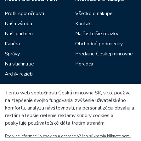
Profil spoločnosti
Všetko o nákupe
Naša výroba
Kontakt
Naši partneri
Najčastejšie otázky
Kariéra
Obchodné podmienky
Správy
Predajne Českej mincovne
Na stiahnutie
Poradca
Archív razieb
Tento web spoločnosti Česká mincovna SK, s.r.o. používa
Medzi našich partnerov patria:
na zlepšenie svojho fungovania, zvýšenie užívateľského
komfortu, analýzu návštevnosti, na personalizáciu obsahu a
reklám a lepšie cielenie reklamy súbory cookies a
poskytuje používateľské dáta tretím stranám.
Pre viac informácií o cookies a ochrane Vášho súkromia kliknete sem.
Európska únia