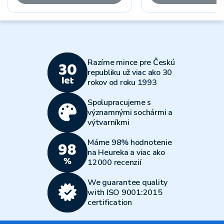
Razíme mince pre Českú
republiku už viac ako 30
rokov od roku 1993
Spolupracujeme s
významnými sochármi a
výtvarníkmi
Máme 98% hodnotenie
na Heureka a viac ako
12000 recenzií
We guarantee quality
with ISO 9001:2015
certification