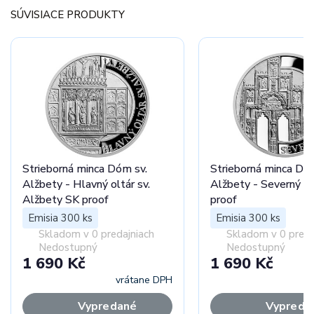
SÚVISIACE PRODUKTY
Strieborná minca Dóm sv.
Strieborná minca Dó
Alžbety - Hlavný oltár sv.
Alžbety - Severný p
Alžbety SK proof
proof
Emisia 300 ks
Emisia 300 ks
Skladom v 0 predajniach
Skladom v 0 preda
Nedostupný
Nedostupný
1 690 Kč
1 690 Kč
vrátane DPH
vr
Vypredané
Vypreda