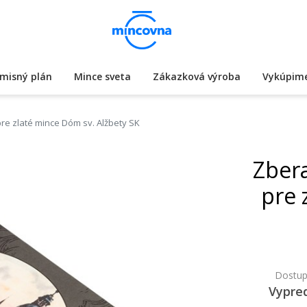
misný plán
Mince sveta
Zákazková výroba
Vykúpime
pre zlaté mince Dóm sv. Alžbety SK
Zbera
pre 
Dostup
Vypre