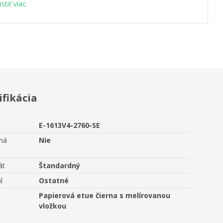
istiť viac
ifikácia
E-1613V4-2760-SE
aná
Nie
át
Štandardný
l
Ostatné
Papierová etue čierna s melírovanou
vložkou