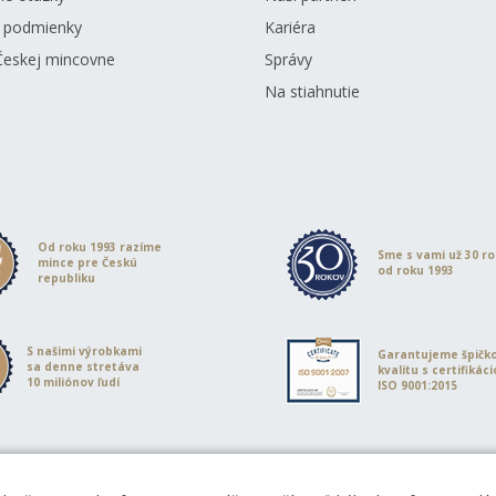
 podmienky
Kariéra
Českej mincovne
Správy
Na stiahnutie
Od roku 1993 razíme
Sme s vami už 30 r
mince pre Českú
od roku 1993
republiku
S našimi výrobkami
Garantujeme špičk
sa denne stretáva
kvalitu s certifikác
10 miliónov ľudí
ISO 9001:2015