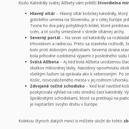
Kúzlo Katedrály svätej Alžbety vám priblíži
štvordielna min
Hlavný oltár
– Hlavný oltár košickej katedrály, ktor
gotického umenia na Slovensku, je v celej Európe j
Tvoria ho dva páry pohyblivých krídel, ktoré predst
scén, a tri sochy umiestené v strede oltárnej archy.
Severný portál
– Na sever od katedrály sa rozklad
trhoviskom a radnicou. Preto sa stavitelia rozhodli,
bolo proti dobovým zvyklostiam. Severná strana stav
bola príhodne ozdobená výjavmi z posledného súdu ľ
Svätá Alžbeta
– Aj keď bola Alžbeta urodzenou šľa
skutkov milosrdnej lásky. Navzdory opovrhnutiu okoli
všetkým ľuďom sa správala ako k seberovným. Po smr
Košíc, novozaloženého mesta v jej rodnom Uhorsku.
Zdvojené točité schodisko
– Keď kráľ navštívil k
poskytovala výhľad na celú strednú časť katedrály. Vý
špirálovitými schodiskami, ktoré sa pretínajú na piat
je najstarším svojho druhu v Európe.
Kolekciu štyroch zlatých mincí si môžete uložiť do tohto
zb