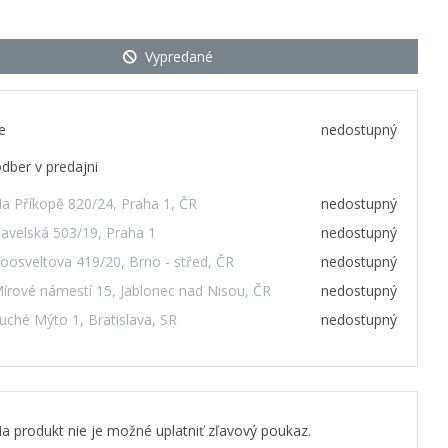
Vypredané
e
nedostupný
dber v predajni
a Příkopě 820/24, Praha 1, ČR
nedostupný
avelská 503/19, Praha 1
nedostupný
oosveltova 419/20, Brno - střed, ČR
nedostupný
írové námestí 15, Jablonec nad Nisou, ČR
nedostupný
uché Mýto 1, Bratislava, SR
nedostupný
a produkt nie je možné uplatniť zľavový poukaz.