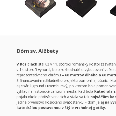
Dóm sv. Alžbety
V Košiciach
stál už v 11. storočí románsky kostol zasväte
v 14. storočí vyhorel, bolo rozhodnuté o vybudovaní veľko
reprezentatívneho chrámu –
60 metrov dlhého a 60 met
S financovaním nákladného projektu pomohli aj pútnici, ktorí
aj cisár Žigmund Luxemburský, po ktorom bola pomenovaná
výhľad na historické centrum mesta. Keď bola
Katedrála s
pojala okolo päťtisíc veriacich a stala sa tak
najväčším ko
jediné prvenstvo košického svätostánku – dóm je aj
najvý
katedrálou postavenou v štýle vrcholnej gotiky.