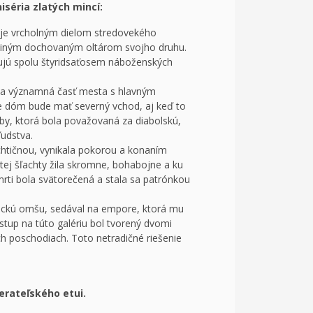
iséria zlatých mincí:
ý je vrcholným dielom stredovekého
ediným dochovaným oltárom svojho druhu.
avujú spolu štyridsaťosem náboženských
ala významná časť mesta s hlavným
 že dóm bude mať severný vchod, aj keď to
by, ktorá bola považovaná za diabolskú,
udstva.
chtičnou, vynikala pokorou a konaním
tej šľachty žila skromne, bohabojne a ku
ti bola svätorečená a stala sa patrónkou
ošickú omšu, sedával na empore, ktorá mu
stup na túto galériu bol tvorený dvomi
ich poschodiach. Toto netradičné riešenie
erateľského etui.