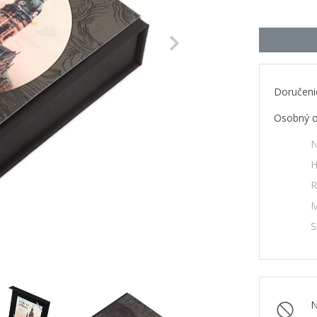
Next
Doručeni
Osobný o
N
H
R
M
S
N