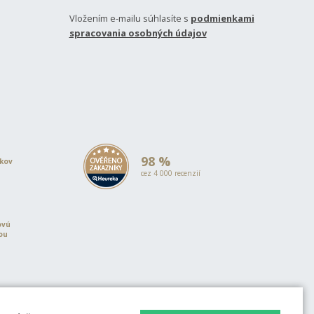
Vložením e-mailu súhlasíte s
podmienkami
spracovania osobných údajov
98 %
okov
cez 4 000 recenzií
ovú
iou