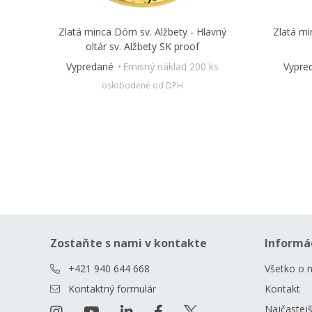
Zlatá minca Dóm sv. Alžbety - Hlavný
Zlatá mi
oltár sv. Alžbety SK proof
Vypredané
Emisný náklad 200 ks
Vypre
oslobodené od DPH
Zostaňte s nami v kontakte
Informá
+421 940 644 668
Všetko o 
Kontaktný formulár
Kontakt
Najčastejš