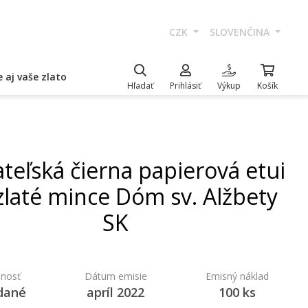
CZK
SLOVENČINA
 aj vaše zlato
Hľadať
Prihlásiť
Výkup
Košík
teľská čierna papierová etui
zlaté mince Dóm sv. Alžbety
SK
nosť
Dátum emisie
Emisný náklad
dané
apríl 2022
100 ks