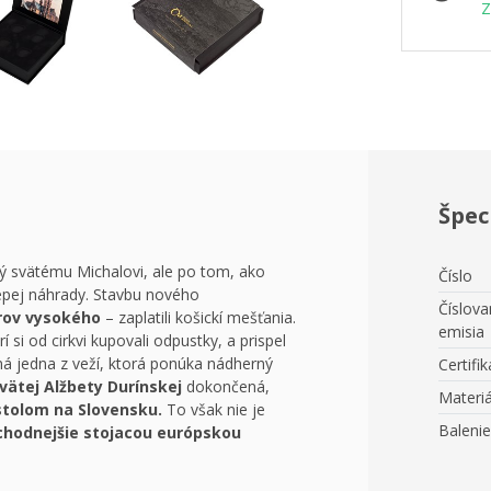
Z
Špec
ný svätému Michalovi, ale po tom, ako
Číslo
lepej náhrady. Stavbu nového
Číslov
rov vysokého
– zaplatili košickí mešťania.
emisia
 si od cirkvi kupovali odpustky, a prispel
 jedna z veží, ktorá ponúka nádherný
Certifik
vätej Alžbety Durínskej
dokončená,
Materiá
stolom na Slovensku.
To však nie je
Balenie
chodnejšie stojacou európskou