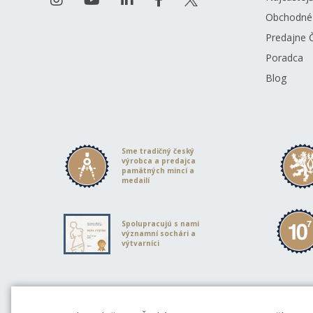
Obchodné
Predajne 
Poradca
Blog
Sme tradičný český
výrobca a predajca
pamätných mincí a
medailí
Spolupracujú s nami
významní sochári a
výtvarníci
Partneri Českej mincovne