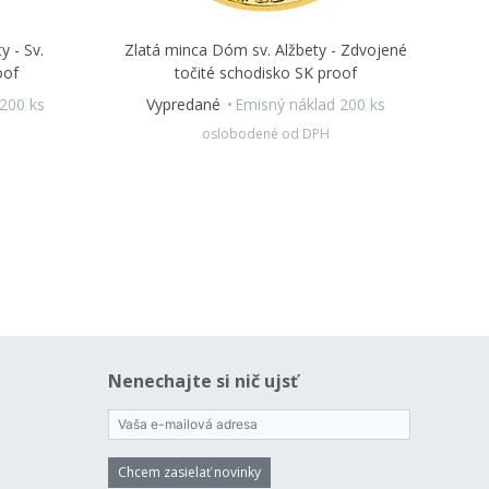
y - Sv.
Zlatá minca Dóm sv. Alžbety - Zdvojené
oof
točité schodisko SK proof
200 ks
Vypredané
Emisný náklad 200 ks
oslobodené od DPH
Nenechajte si nič ujsť
Chcem zasielať novinky