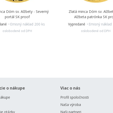
nca Dóm sv. Alžbety - Severný
Zlatá minca Dóm sv. Alžbet
portál SK proof
Alžbeta patrónka SK pr
dané
Emisný náklad 200 ks
Vypredané
Emisný náklad 
oslobodené od DPH
oslobodené od DPH
cie o nákupe
Viac o nás
nákupe
Profil spoločnosti
Naša výroba
ie otázky
Naši partneri