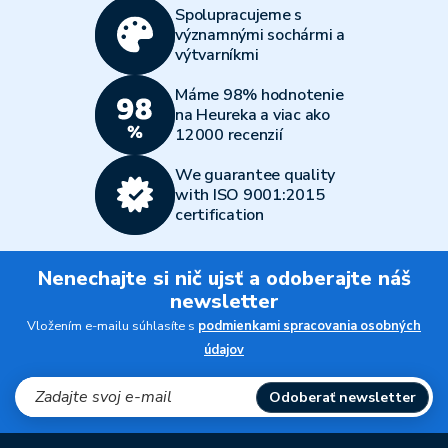
Spolupracujeme s
významnými sochármi a
výtvarníkmi
Máme 98% hodnotenie
na Heureka a viac ako
12000 recenzií
We guarantee quality
with ISO 9001:2015
certification
Nenechajte si nič ujsť a odoberajte náš
newsletter
Vložením e-mailu súhlasíte s
podmienkami spracovania osobných
údajov
Odoberať newsletter