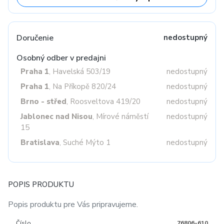
Doručenie
nedostupný
Osobný odber v predajni
Praha 1
, Havelská 503/19
nedostupný
Praha 1
, Na Příkopě 820/24
nedostupný
Brno - střed
, Roosveltova 419/20
nedostupný
Jablonec nad Nisou
, Mírové náměstí
nedostupný
15
Bratislava
, Suché Mýto 1
nedostupný
POPIS PRODUKTU
Popis produktu pre Vás pripravujeme.
Číslo
76806-610