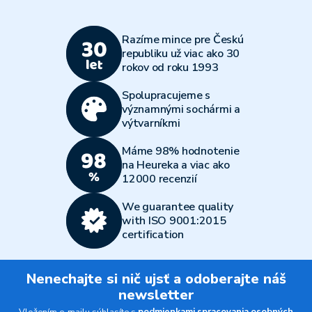
Razíme mince pre Českú
republiku už viac ako 30
rokov od roku 1993
Spolupracujeme s
významnými sochármi a
výtvarníkmi
Máme 98% hodnotenie
na Heureka a viac ako
12000 recenzií
We guarantee quality
with ISO 9001:2015
certification
Nenechajte si nič ujsť a odoberajte náš
newsletter