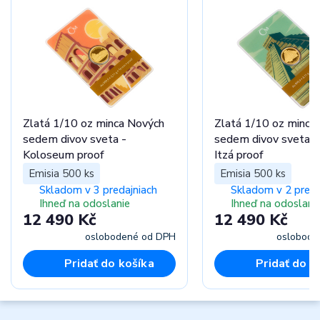
Zlatá 1/10 oz minca Nových
Zlatá 1/10 oz minca
sedem divov sveta -
sedem divov sveta -
Koloseum proof
Itzá proof
Emisia 500 ks
Emisia 500 ks
Skladom v 3 predajniach
Skladom v 2 preda
Ihneď na odoslanie
Ihneď na odoslani
12 490 Kč
12 490 Kč
oslobodené od DPH
oslobode
Pridať do košíka
Pridať do k