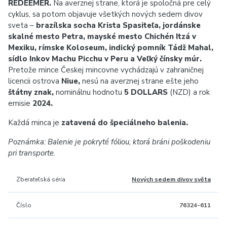
REDEEMER.
Na averznej strane, ktorá je spoločná pre celý
cyklus, sa potom objavuje všetkých nových sedem divov
sveta –
brazílska socha Krista Spasiteľa, jordánske
skalné mesto Petra, mayské mesto Chichén Itzá v
Mexiku, rímske Koloseum, indický pomník Tádž Mahal,
sídlo Inkov Machu Picchu v Peru a Veľký čínsky múr.
Pretože mince Českej mincovne vychádzajú v zahraničnej
licencii ostrova
Niue,
nesú na averznej strane ešte jeho
štátny znak,
nominálnu hodnotu
5 DOLLARS
(NZD) a rok
emisie
2024.
Každá minca je
zatavená do špeciálneho balenia.
Poznámka: Balenie je pokryté fóliou, ktorá bráni poškodeniu
pri transporte.
Zberateľská séria
Nových sedem divov světa
Číslo
76324-611