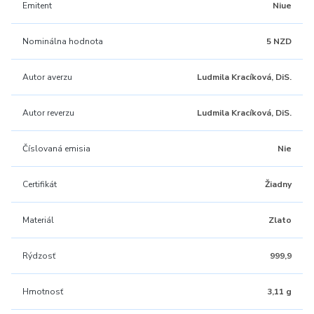
Emitent
Niue
Nominálna hodnota
5 NZD
Autor averzu
Ludmila Kracíková, DiS.
Autor reverzu
Ludmila Kracíková, DiS.
Číslovaná emisia
Nie
Certifikát
Žiadny
Materiál
Zlato
Rýdzosť
999,9
Hmotnosť
3,11 g