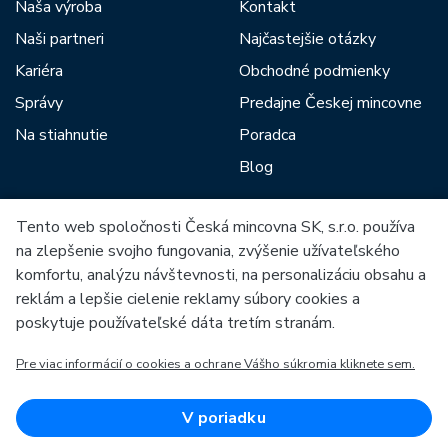
Naša výroba
Kontakt
Naši partneri
Najčastejšie otázky
Kariéra
Obchodné podmienky
Správy
Predajne Českej mincovne
Na stiahnutie
Poradca
Blog
Tento web spoločnosti Česká mincovna SK, s.r.o. používa
Medzi našich partnerov patria:
na zlepšenie svojho fungovania, zvýšenie užívateľského
komfortu, analýzu návštevnosti, na personalizáciu obsahu a
reklám a lepšie cielenie reklamy súbory cookies a
poskytuje používateľské dáta tretím stranám.
Pre viac informácií o cookies a ochrane Vášho súkromia kliknete sem.
Európska únia
Európsky fond pre regionálny rozvoj
OP Podnikanie a inovácie pre konkurencieschopnosť
Európska únia
V poriadku
Európsky fond pre regionálny rozvoj
Investície do vašej budúcnosti