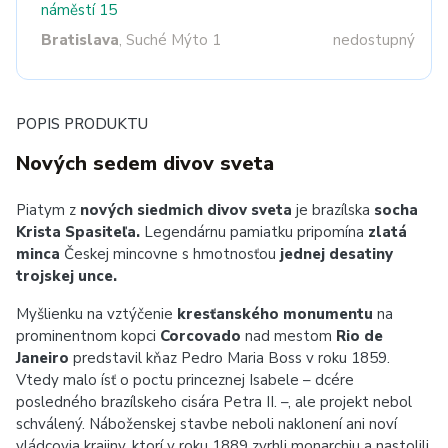
náměstí 15
Bratislava
, Suché Mýto 1
nedostupný
POPIS PRODUKTU
Nových sedem divov sveta
Piatym z
nových siedmich divov sveta
je brazílska
socha
Krista Spasiteľa.
Legendárnu pamiatku pripomína
zlatá
minca
Českej mincovne s hmotnosťou
jednej desatiny
trojskej unce.
Myšlienku na vztýčenie
kresťanského monumentu
na
prominentnom kopci
Corcovado
nad mestom
Rio de
Janeiro
predstavil kňaz Pedro Maria Boss v roku 1859.
Vtedy malo ísť o poctu princeznej Isabele – dcére
posledného brazílskeho cisára Petra II. –, ale projekt nebol
schválený. Náboženskej stavbe neboli naklonení ani noví
vládcovia krajiny, ktorí v roku 1889 zvrhli monarchiu a nastolili