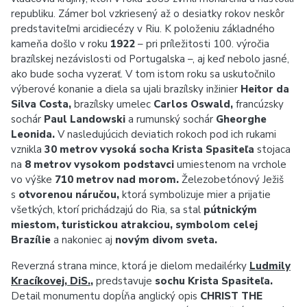
republiku. Zámer bol vzkriesený až o desiatky rokov neskôr
predstaviteľmi arcidiecézy v Riu. K položeniu základného
kameňa došlo v roku
1922
– pri príležitosti 100. výročia
brazílskej nezávislosti od Portugalska –, aj keď nebolo jasné,
ako bude socha vyzerať. V tom istom roku sa uskutočnilo
výberové konanie a diela sa ujali brazílsky inžinier
Heitor da
Silva Costa,
brazílsky umelec
Carlos Oswald,
francúzsky
sochár
Paul Landowski
a rumunský sochár
Gheorghe
Leonida.
V nasledujúcich deviatich rokoch pod ich rukami
vznikla
30 metrov vysoká socha Krista Spasiteľa
stojaca
na
8 metrov vysokom podstavci
umiestenom na vrchole
vo výške
710 metrov nad morom.
Železobetónový Ježiš
s
otvorenou náručou,
ktorá symbolizuje mier a prijatie
všetkých, ktorí prichádzajú do Ria, sa stal
pútnickým
miestom, turistickou atrakciou, symbolom celej
Brazílie
a nakoniec aj
novým divom sveta.
Reverzná strana mince, ktorá je dielom medailérky
Ludmily
Kracíkovej, DiS.
,
predstavuje
sochu Krista Spasiteľa.
Detail monumentu dopĺňa anglický opis
CHRIST THE