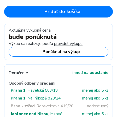
Pridať do košíka
Aktuálna výkupná cena
bude ponúknutá
Výkup sa realizuje podľa
pravidel výkupu
Ponúknuť na výkup
Doručenie
ihneď na odoslanie
Osobný odber v predajni
Praha 1
, Havelská 503/19
menej ako 5 ks
Praha 1
, Na Příkopě 820/24
menej ako 5 ks
Brno - střed
, Roosveltova 419/20
nedostupný
Jablonec nad Nisou
, Mírové
menej ako 5 ks