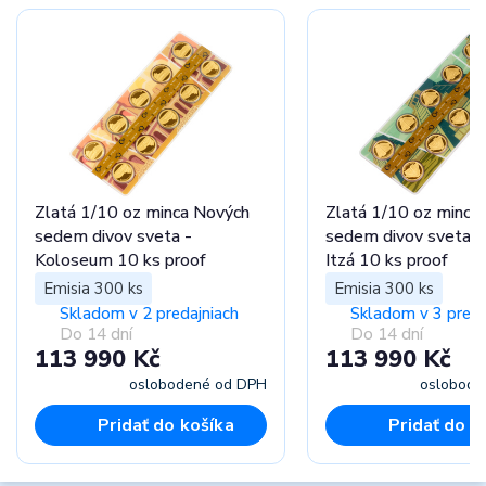
Zlatá 1/10 oz minca Nových
Zlatá 1/10 oz minca
sedem divov sveta -
sedem divov sveta -
Koloseum 10 ks proof
Itzá 10 ks proof
Emisia 300 ks
Emisia 300 ks
Skladom v 2 predajniach
Skladom v 3 preda
Do 14 dní
Do 14 dní
113 990 Kč
113 990 Kč
oslobodené od DPH
oslobode
Pridať do košíka
Pridať do k