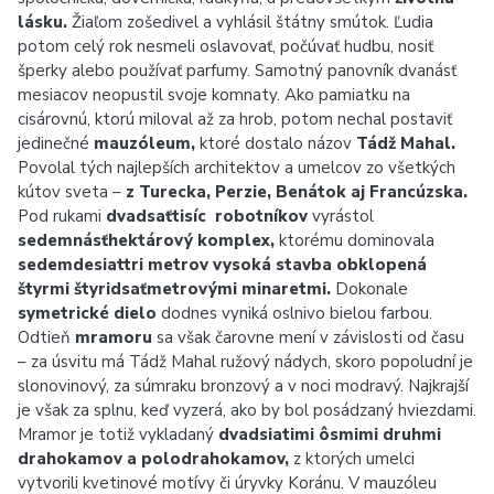
lásku.
Žiaľom zošedivel a vyhlásil štátny smútok. Ľudia
potom celý rok nesmeli oslavovať, počúvať hudbu, nosiť
šperky alebo používať parfumy. Samotný panovník dvanásť
mesiacov neopustil svoje komnaty. Ako pamiatku na
cisárovnú, ktorú miloval až za hrob, potom nechal postaviť
jedinečné
mauzóleum,
ktoré dostalo názov
Tádž Mahal.
Povolal tých najlepších architektov a umelcov zo všetkých
kútov sveta –
z Turecka, Perzie, Benátok aj Francúzska.
Pod rukami
dvadsaťtisíc robotníkov
vyrástol
sedemnásťhektárový komplex,
ktorému dominovala
sedemdesiattri metrov vysoká stavba obklopená
štyrmi štyridsaťmetrovými minaretmi.
Dokonale
symetrické dielo
dodnes vyniká oslnivo bielou farbou.
Odtieň
mramoru
sa však čarovne mení v závislosti od času
– za úsvitu má Tádž Mahal ružový nádych, skoro popoludní je
slonovinový, za súmraku bronzový a v noci modravý. Najkrajší
je však za splnu, keď vyzerá, ako by bol posádzaný hviezdami.
Mramor je totiž vykladaný
dvadsiatimi ôsmimi druhmi
drahokamov a polodrahokamov,
z ktorých umelci
vytvorili kvetinové motívy či úryvky Koránu. V mauzóleu