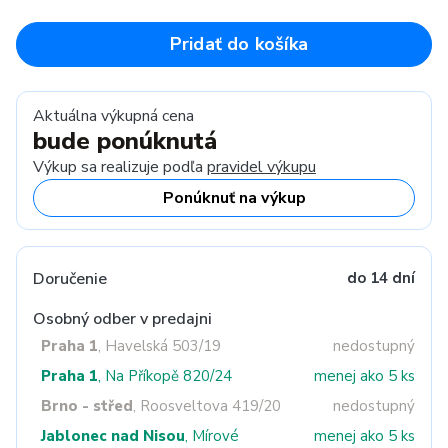
Pridať do košíka
Aktuálna výkupná cena
bude ponúknutá
Výkup sa realizuje podľa
pravidel výkupu
Ponúknuť na výkup
Doručenie
do 14 dní
Osobný odber v predajni
Praha 1
, Havelská 503/19
nedostupný
Praha 1
, Na Příkopě 820/24
menej ako 5 ks
Brno - střed
, Roosveltova 419/20
nedostupný
Jablonec nad Nisou
, Mírové
menej ako 5 ks