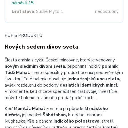
náměstí 15
Bratislava
, Suché Mýto 1
nedostupný
POPIS PRODUKTU
Nových sedem divov sveta
Šiesta emisia z cyklu Českej mincovne, ktorý je venovaný
novým siedmim divom sveta,
pripomína indický
pomník
Tádž Mahal.
Tento špeciálny produkt ocenia predovšetkým
investori. Celé balenie obsahuje
jednu trojskú uncu zlata,
avšak rozdelenú do podoby
desiatich identických mincí.
V momente, keď chcete speňažiť len časť svojej investície,
môžete balenie rozlámať a predať po kúskoch…
Keď
Mumtáz Mahal
zomrela pri pôrode
štrnásteho
dieťaťa,
jej manžel
Šáhdžahán,
ktorý bol cisárom
Mughalskej ríše a pánom
Indického polostrova,
stratil
spoločníčku, dôverníčku, radkyňu, a predovšetkým
životnú