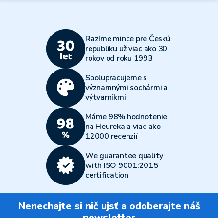
Razíme mince pre Českú
republiku už viac ako 30
rokov od roku 1993
Spolupracujeme s
významnými sochármi a
výtvarníkmi
Máme 98% hodnotenie
na Heureka a viac ako
12000 recenzií
We guarantee quality
with ISO 9001:2015
certification
Nenechajte si nič ujsť a odoberajte náš
newsletter