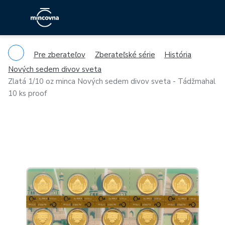
Pre zberateľov
Zberateľské série
História
Nových sedem divov sveta
Zlatá 1/10 oz minca Nových sedem divov sveta - Tádžmahal
10 ks proof
Previous
Ne