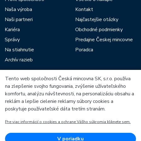
Naša výroba
Kontakt
Naši partneri
Najčastejšie otázky
Kariéra
Obchodné podmienky
Správy
Predajne Českej mincovne
Na stiahnutie
Poradca
Archív razieb
Tento web spoločnosti Česká mincovna SK, s.r.o. používa
Medzi našich partnerov patria:
na zlepšenie svojho fungovania, zvýšenie užívateľského
komfortu, analýzu návštevnosti, na personalizáciu obsahu a
reklám a lepšie cielenie reklamy súbory cookies a
poskytuje používateľské dáta tretím stranám.
Pre viac informácií o cookies a ochrane Vášho súkromia kliknete sem.
Európska únia
Európsky fond pre regionálny rozvoj
OP Podnikanie a inovácie pre konkurencieschopnosť
Európska únia
V poriadku