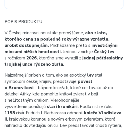
POPIS PRODUKTU
V Českej mincovni neustále premýšľame,
ako zlato,
ktorého cena za posledné roky výrazne vzrástla,
urobiť dostupnejším.
Prichádzame preto s
investičnými
mincami nižších hmotností.
Jednou z nich je
Český lev
s ročníkom
2026,
ktorého sme vyrazili z
jednej päťdesiatiny
trojskej unce rýdzeho zlata.
Najznámejší príbeh o tom, ako sa exotický
lev
stal
symbolom českej krajiny, predstavuje
povesť
o Bruncvíkovi
– bájnom kniežati, ktoré cestovalo až do
ďalekej Afriky, kde pomohlo kráľovi zvierat v boji
s neľútostným drakom. Vierohodnejšie
vysvetlenie ponúkajú
starí kronikári.
Podľa nich v roku
1158
cisár Fridrich I. Barbarossa odmenil
knieža Vladislava
II.
kráľovskou korunou a novým erbovým zvieraťom, ktoré
nahradilo dovtedajšiu orlicu. Lev predstavoval cnosti rytiera,