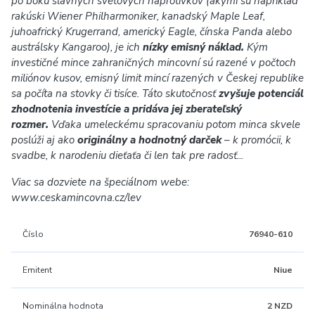
po boku slávnych svetových náprotivkov (akými sú napríklad
rakúski Wiener Philharmoniker, kanadský Maple Leaf,
juhoafrický Krugerrand, americký Eagle, čínska Panda alebo
austrálsky Kangaroo), je ich
nízky emisný náklad.
Kým
investičné mince zahraničných mincovní sú razené v počtoch
miliónov kusov, emisný limit mincí razených v Českej republike
sa počíta na stovky či tisíce. Táto skutočnosť
zvyšuje potenciál
zhodnotenia investície a pridáva jej zberateľský
rozmer.
Vďaka umeleckému spracovaniu potom minca skvele
poslúži aj ako
originálny a hodnotný darček
–
k promócii, k
svadbe, k narodeniu dieťaťa či len tak pre radosť...
Viac sa dozviete na špeciálnom webe:
www.ceskamincovna.cz/lev
Číslo
76940-610
Emitent
Niue
Nominálna hodnota
2 NZD