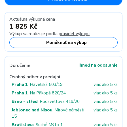
Aktuálna výkupná cena
1 825 Kč
Výkup sa realizuje podľa
pravidel výkupu
Ponúknuť na výkup
Doručenie
ihneď na odoslanie
Osobný odber v predajni
Praha 1
, Havelská 503/19
viac ako 5 ks
Praha 1
, Na Příkopě 820/24
viac ako 5 ks
Brno - střed
, Roosveltova 419/20
viac ako 5 ks
Jablonec nad Nisou
, Mírové náměstí
viac ako 5 ks
15
Bratislava
, Suché Mýto 1
viac ako 5 ks