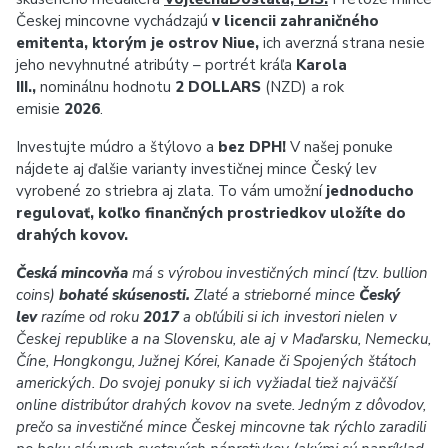
Českej mincovne vychádzajú
v licencii zahraničného
emitenta, ktorým je ostrov Niue,
ich averzná strana nesie
jeho nevyhnutné atribúty – portrét kráľa
Karola
III.,
nominálnu hodnotu
2 DOLLARS
(NZD) a rok
emisie
2026
.
Investujte múdro a štýlovo a
bez DPH
!
V našej ponuke
nájdete aj ďalšie varianty investičnej mince Český lev
vyrobené zo striebra aj zlata. To vám umožní
jednoducho
regulovať, koľko finančných prostriedkov uložíte do
drahých kovov.
Česká mincovňa
má s výrobou investičných mincí (tzv. bullion
coins)
bohaté skúsenosti.
Zlaté a strieborné mince
Český
lev
razíme od roku
2017
a obľúbili si ich investori nielen v
Českej republike a na Slovensku, ale aj v Maďarsku, Nemecku,
Číne, Hongkongu, Južnej Kórei, Kanade či Spojených štátoch
amerických. Do svojej ponuky si ich vyžiadal tiež najväčší
online distribútor drahých kovov na svete. Jedným z dôvodov,
prečo sa investičné mince Českej mincovne tak rýchlo zaradili