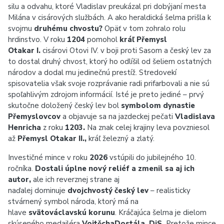
silu a odvahu, ktoré Vladislav preukázal pri dobýjaní mesta
Milána v cisárových službách. A ako heraldická šelma prišla k
svojmu
druhému chvostu?
Opäť v tom zohralo rolu
hrdinstvo. V roku
1204
pomohol
kráľ Přemysl
Otakar I.
cisárovi Otovi IV. v boji proti Sasom a český lev za
to dostal druhý chvost, ktorý ho odlíšil od šeliem ostatných
národov a dodal mu jedinečnú prestíž. Stredovekí
spisovatelia však svoje rozprávanie radi prifarbovali a nie sú
spoľahlivým zdrojom informácií. Isté je preto jediné – prvý
skutočne doložený český lev bol
symbolom dynastie
Přemyslovcov
a objavuje sa na jazdeckej pečati
Vladislava
Henricha
z roku
1203.
Na znak celej krajiny leva povzniesol
až
Přemysl Otakar II.,
kráľ železný a zlatý.
Investičné mince v roku
2026
vstúpili do jubilejného 10.
ročníka.
Dostali
úplne nový reliéf a zmenil sa aj ich
autor,
ale ich reverznej strane aj
naďalej dominuje
dvojchvostý český lev
– realisticky
stvárnený symbol národa, ktorý má na
hlave
svätováclavskú korunu
. Kráčajúca šelma je dielom
skúseného medailéra
VojtěchaDostála, DiS.
Pretože mince