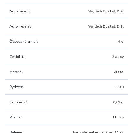
Autor averzu
Vojtěch Dostál, DiS.
Autor reverzu
Vojtěch Dostál, DiS.
Číslovaná emisia
Nie
Certifikát
Žiadny
Materiál
Zlato
Rýdzosť
999,9
Hmotnosť
0,62 g
Priemer
11 mm
Balenie
kapsule, vákuované po 50 ks