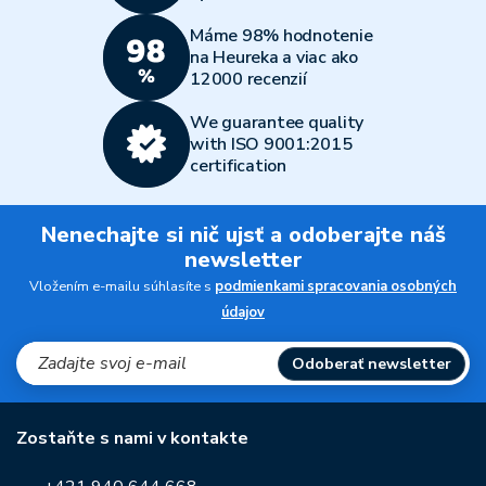
Máme 98% hodnotenie
na Heureka a viac ako
12000 recenzií
We guarantee quality
with ISO 9001:2015
certification
Nenechajte si nič ujsť a odoberajte náš
newsletter
Vložením e-mailu súhlasíte s
podmienkami spracovania osobných
údajov
Odoberať newsletter
Zostaňte s nami v kontakte