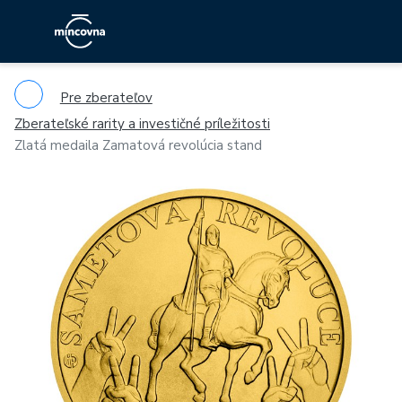
Pre zberateľov
Zberateľské rarity a investičné príležitosti
Zlatá medaila Zamatová revolúcia stand
Previous
Ne