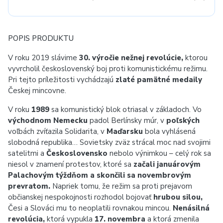
POPIS PRODUKTU
V roku 2019 slávime
30. výročie nežnej revolúcie,
ktorou
vyvrcholil československý boj proti komunistickému režimu.
Pri tejto príležitosti vychádzajú
zlaté pamätné medaily
Českej mincovne.
V roku
1989
sa komunistický blok otriasal v základoch. Vo
východnom Nemecku
padol Berlínsky múr, v
poľských
voľbách zvíťazila Solidarita, v
Maďarsku
bola vyhlásená
slobodná republika… Sovietsky zväz strácal moc nad svojimi
satelitmi a
Československo
nebolo výnimkou – celý rok sa
niesol v znamení protestov, ktoré sa
začali januárovým
Palachovým týždňom a skončili sa novembrovým
prevratom.
Napriek tomu, že režim sa proti prejavom
občianskej nespokojnosti rozhodol bojovať
hrubou silou,
Česi a Slováci mu to neoplatili rovnakou mincou.
Nenásilná
revolúcia,
ktorá vypukla
17. novembra
a ktorá zmenila