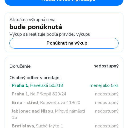
Aktuálna výkupná cena
bude ponúknutá
Výkup sa realizuje podľa
pravidel výkupu
Ponúknuť na výkup
Doručenie
nedostupný
Osobný odber v predajni
Praha 1
, Havelská 503/19
menej ako 5 ks
Praha 1
, Na Příkopě 820/24
nedostupný
Brno - střed
, Roosveltova 419/20
nedostupný
Jablonec nad Nisou
, Mírové náměstí
nedostupný
15
Bratislava
, Suché Mýto 1
nedostupný