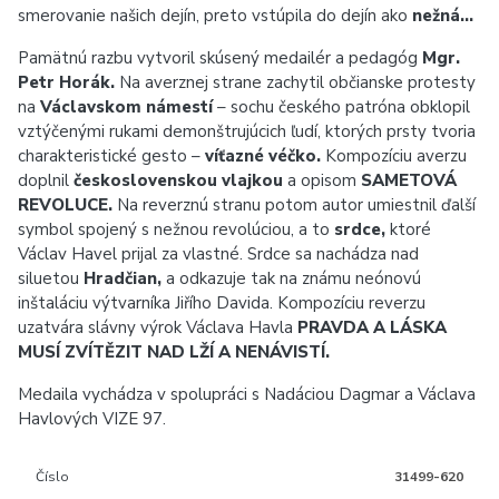
smerovanie našich dejín, preto vstúpila do dejín ako
nežná…
Pamätnú razbu vytvoril skúsený medailér a pedagóg
Mgr.
Petr Horák.
Na averznej strane zachytil občianske protesty
na
Václavskom námestí
– sochu českého patróna obklopil
vztýčenými rukami demonštrujúcich ľudí, ktorých prsty tvoria
charakteristické gesto –
víťazné véčko.
Kompozíciu averzu
doplnil
československou vlajkou
a opisom
SAMETOVÁ
REVOLUCE.
Na reverznú stranu potom autor umiestnil ďalší
symbol spojený s nežnou revolúciou, a to
srdce,
ktoré
Václav Havel prijal za vlastné. Srdce sa nachádza nad
siluetou
Hradčian,
a odkazuje tak na známu neónovú
inštaláciu výtvarníka Jiřího Davida. Kompozíciu reverzu
uzatvára slávny výrok Václava Havla
PRAVDA A LÁSKA
MUSÍ ZVÍTĚZIT NAD LŽÍ A NENÁVISTÍ.
Medaila vychádza v spolupráci s Nadáciou Dagmar a Václava
Havlových VIZE 97.
Číslo
31499-620