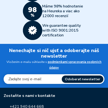
Máme 98% hodnotenie
na Heureka a viac ako
12000 recenzií
We guarantee quality
with ISO 9001:2015
certification
Nenechajte si nič ujsť a odoberajte náš
newsletter
Vložením e-mailu súhlasíte s
podmienkami spracovania osobných
údajov
Odoberať newsletter
Zostaňte s nami v kontakte
+421 940 644 668