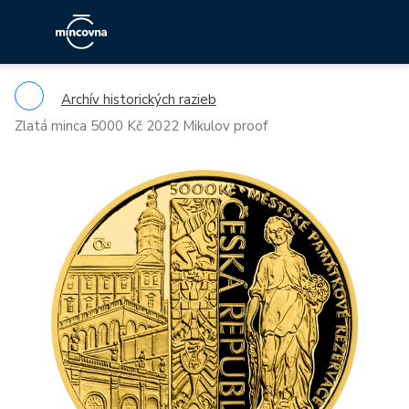
Archív historických razieb
Zlatá minca 5000 Kč 2022 Mikulov proof
Previous
Ne