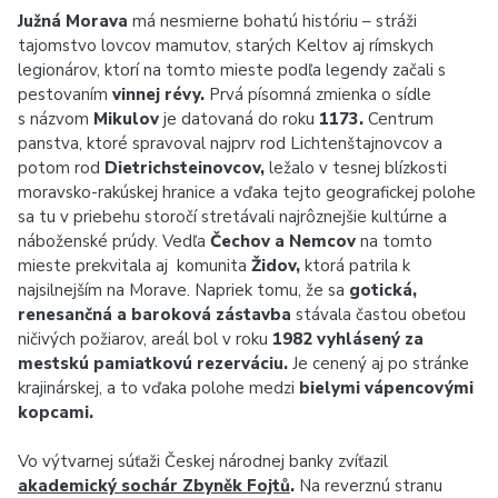
Južná Morava
má nesmierne bohatú históriu – stráži
tajomstvo lovcov mamutov, starých Keltov aj rímskych
legionárov, ktorí na tomto mieste podľa legendy začali s
pestovaním
vinnej révy.
Prvá písomná zmienka o sídle
s názvom
Mikulov
je datovaná do roku
1173.
Centrum
panstva, ktoré spravoval najprv rod Lichtenštajnovcov a
potom rod
Dietrichsteinovcov,
ležalo v tesnej blízkosti
moravsko-rakúskej hranice a vďaka tejto geografickej polohe
sa tu v priebehu storočí stretávali najrôznejšie kultúrne a
náboženské prúdy. Vedľa
Čechov a Nemcov
na tomto
mieste prekvitala aj komunita
Židov,
ktorá patrila k
najsilnejším na Morave. Napriek tomu, že sa
gotická,
renesančná a baroková zástavba
stávala častou obeťou
ničivých požiarov, areál bol v roku
1982 vyhlásený za
mestskú pamiatkovú rezerváciu.
Je cenený aj po stránke
krajinárskej, a to vďaka polohe medzi
bielymi vápencovými
kopcami.
Vo výtvarnej súťaži Českej národnej banky zvíťazil
akademický sochár Zbyněk Fojtů
.
Na reverznú stranu