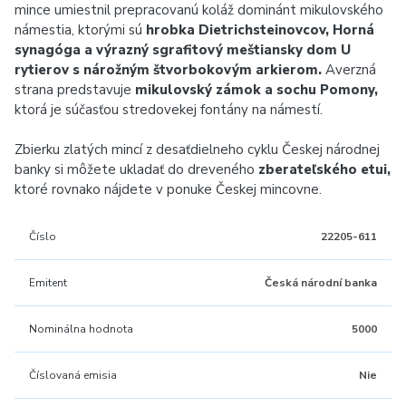
mince umiestnil prepracovanú koláž dominánt mikulovského
námestia, ktorými sú
hrobka Dietrichsteinovcov, Horná
synagóga a výrazný sgrafitový meštiansky dom U
rytierov s nárožným štvorbokovým arkierom.
Averzná
strana predstavuje
mikulovský zámok a sochu Pomony,
ktorá je súčasťou stredovekej fontány na námestí.
Zbierku zlatých mincí z desaťdielneho cyklu Českej národnej
banky si môžete ukladať do dreveného
zberateľského etui,
ktoré rovnako nájdete v ponuke Českej mincovne.
Číslo
22205-611
Emitent
Česká národní banka
Nominálna hodnota
5000
Číslovaná emisia
Nie