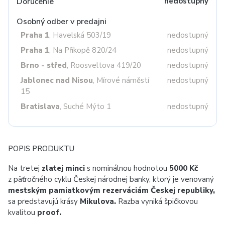
Doručenie
nedostupný
Osobný odber v predajni
Praha 1
, Havelská 503/19
nedostupný
Praha 1
, Na Příkopě 820/24
nedostupný
Brno - střed
, Roosveltova 419/20
nedostupný
Jablonec nad Nisou
, Mírové náměstí
nedostupný
15
Bratislava
, Suché Mýto 1
nedostupný
POPIS PRODUKTU
Na tretej
zlatej minci
s nominálnou hodnotou
5000 Kč
z päťročného cyklu Českej národnej banky, ktorý je venovaný
mestským pamiatkovým rezerváciám Českej republiky,
sa predstavujú krásy
Mikulova.
Razba vyniká špičkovou
kvalitou
proof.