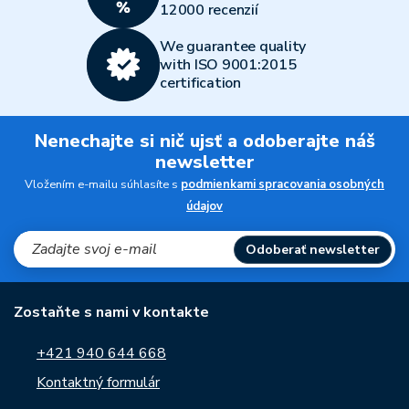
12000 recenzií
We guarantee quality
with ISO 9001:2015
certification
Nenechajte si nič ujsť a odoberajte náš
newsletter
Vložením e-mailu súhlasíte s
podmienkami spracovania osobných
údajov
Odoberať newsletter
Zostaňte s nami v kontakte
+421 940 644 668
Kontaktný formulár