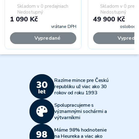
Skladom v 0 predajniach
Skladom v 0 preda
Nedostupný
Nedostupný
1 090 Kč
49 900 Kč
vrátane DPH
oslobode
Vypredané
Vypreda
Razíme mince pre Českú
republiku už viac ako 30
rokov od roku 1993
Spolupracujeme s
významnými sochármi a
výtvarníkmi
Máme 98% hodnotenie
na Heureka a viac ako