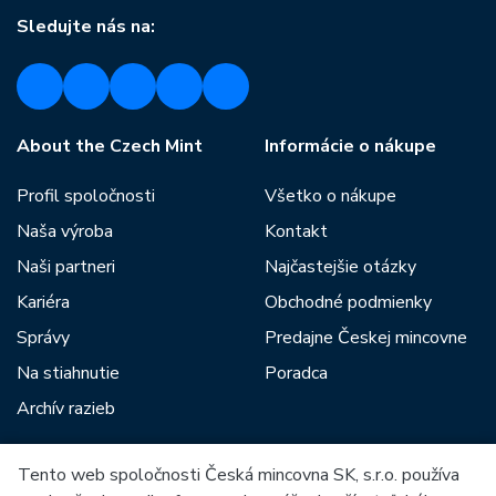
Sledujte nás na:
About the Czech Mint
Informácie o nákupe
Profil spoločnosti
Všetko o nákupe
Naša výroba
Kontakt
Naši partneri
Najčastejšie otázky
Kariéra
Obchodné podmienky
Správy
Predajne Českej mincovne
Na stiahnutie
Poradca
Archív razieb
Tento web spoločnosti Česká mincovna SK, s.r.o. používa
Medzi našich partnerov patria: