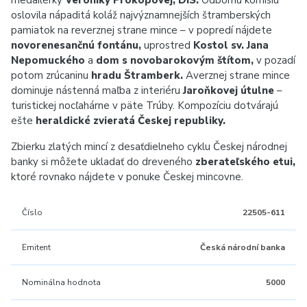
medailérky
Veroniky Prokopovej, DiS.
Odbornú komisiu
oslovila nápaditá koláž najvýznamnejších štramberských
pamiatok na reverznej strane mince – v popredí nájdete
novorenesančnú fontánu,
uprostred
Kostol sv. Jana
Nepomuckého
a
dom s novobarokovým štítom,
v pozadí
potom zrúcaninu
hradu Štramberk.
Averznej strane mince
dominuje nástenná maľba z interiéru
Jaroňkovej útulne
–
turistickej nocľahárne v päte Trúby. Kompozíciu dotvárajú
ešte
heraldické zvieratá Českej republiky.
Zbierku zlatých mincí z desaťdielneho cyklu Českej národnej
banky si môžete ukladať do dreveného
zberateľského etui,
ktoré rovnako nájdete v ponuke Českej mincovne.
Číslo
22505-611
Emitent
Česká národní banka
Nominálna hodnota
5000