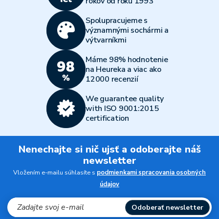
rokov od roku 1993
Spolupracujeme s
významnými sochármi a
výtvarníkmi
Máme 98% hodnotenie
na Heureka a viac ako
12000 recenzií
We guarantee quality
with ISO 9001:2015
certification
Nenechajte si nič ujsť a odoberajte náš
newsletter
Vložením e-mailu súhlasíte s
podmienkami spracovania osobných
údajov
Odoberať newsletter