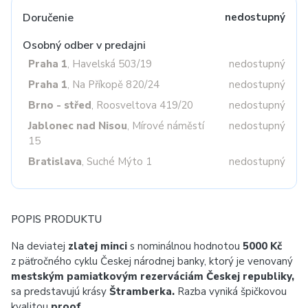
Doručenie
nedostupný
Osobný odber v predajni
Praha 1
, Havelská 503/19
nedostupný
Praha 1
, Na Příkopě 820/24
nedostupný
Brno - střed
, Roosveltova 419/20
nedostupný
Jablonec nad Nisou
, Mírové náměstí
nedostupný
15
Bratislava
, Suché Mýto 1
nedostupný
POPIS PRODUKTU
Na deviatej
zlatej minci
s nominálnou hodnotou
5000 Kč
z päťročného cyklu Českej národnej banky, ktorý je venovaný
mestským pamiatkovým rezerváciám Českej republiky,
sa predstavujú krásy
Štramberka.
Razba vyniká špičkovou
kvalitou
proof.