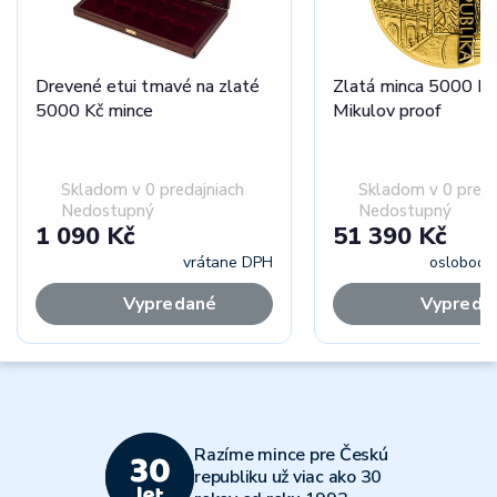
Drevené etui tmavé na zlaté
Zlatá minca 5000 K
5000 Kč mince
Mikulov proof
Skladom v 0 predajniach
Skladom v 0 preda
Nedostupný
Nedostupný
1 090 Kč
51 390 Kč
vrátane DPH
oslobode
Vypredané
Vypreda
Razíme mince pre Českú
republiku už viac ako 30