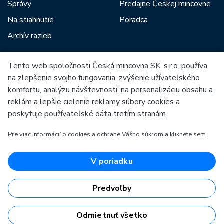
Správy
Predajne Českej mincovne
Na stiahnutie
Poradca
Archív razieb
Tento web spoločnosti Česká mincovna SK, s.r.o. používa
Medzi našich partnerov patria:
na zlepšenie svojho fungovania, zvýšenie užívateľského
komfortu, analýzu návštevnosti, na personalizáciu obsahu a
reklám a lepšie cielenie reklamy súbory cookies a
poskytuje používateľské dáta tretím stranám.
Pre viac informácií o cookies a ochrane Vášho súkromia kliknete sem.
Európska únia
Európsky fond pre regionálny rozvoj
OP Podnikanie a inovácie pre konkurencieschopnosť
Európska únia
V poriadku
Európsky fond pre regionálny rozvoj
Investície do vašej budúcnosti
Predvoľby
Odmietnuť všetko
Česká mincovna, a.s. & Česká mincovna SK, s.r.o. © 1993 - 2026