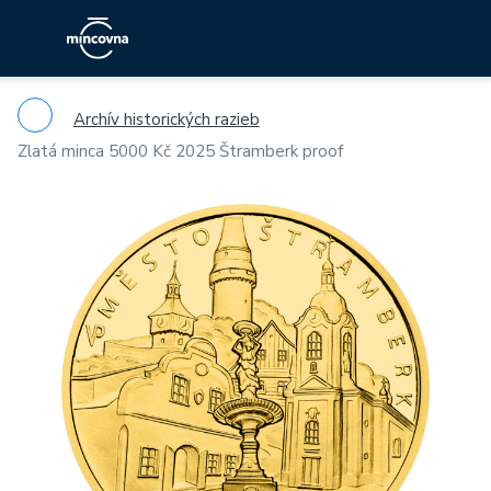
Archív historických razieb
Zlatá minca 5000 Kč 2025 Štramberk proof
Previous
Ne