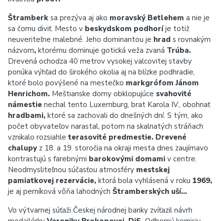
Štramberk
sa prezýva aj ako
moravský Betlehem
a nie je
sa čomu diviť. Mesto v
beskydskom podhorí
je totiž
neuveriteľne malebné. Jeho dominantou je
hrad
s rovnakým
názvom
,
ktorému dominuje gotická veža zvaná
Trúba.
Drevená ochodza 40 metrov vysokej valcovitej stavby
ponúka výhľad do širokého okolia aj na blízke podhradie,
ktoré bolo povýšené na mestečko
markgrófom Jánom
Henrichom.
Meštianske domy obklopujúce
svahovité
námestie
nechal tento Luxemburg, brat Karola IV., obohnať
hradbami,
ktoré sa zachovali do dnešných dní. S tým, ako
počet obyvateľov narastal, potom na skalnatých stráňach
vznikalo rozsiahle
terasovité predmestie.
Drevené
chalupy
z 18. a 19. storočia na okraji mesta dnes zaujímavo
kontrastujú s farebnými
barokovými domami
v centre.
Neodmysliteľnou súčasťou atmosféry
mestskej
pamiatkovej rezervácie,
ktorá bola vyhlásená v roku
1969,
je aj perníková vôňa lahodných
Štramberských uší…
Vo výtvarnej súťaži Českej národnej banky zvíťazil návrh