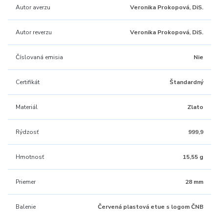
Autor averzu
Veronika Prokopová, DiS.
Autor reverzu
Veronika Prokopová, DiS.
Číslovaná emisia
Nie
Certifikát
Štandardný
Materiál
Zlato
Rýdzosť
999,9
Hmotnosť
15,55 g
Priemer
28 mm
Balenie
Červená plastová etue s logom ČNB