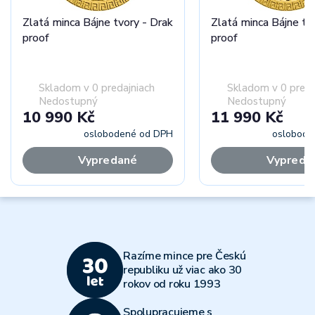
Zlatá minca Bájne tvory - Drak
Zlatá minca Bájne tvo
proof
proof
Skladom v 0 predajniach
Skladom v 0 preda
Nedostupný
Nedostupný
10 990 Kč
11 990 Kč
oslobodené od DPH
oslobode
Vypredané
Vypreda
Razíme mince pre Českú
republiku už viac ako 30
rokov od roku 1993
Spolupracujeme s