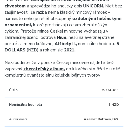
chvostom
a sprevádza ho anglický opis
UNICORN.
Niet bez
zaujímavosti, že razba nemá klasický mincový rámček –
namiesto neho je reliéf obklopený
ozdobnými helénskymi
ornamentmi,
ktoré prechádzajú celým zberateľským
cyklom. Pretože mince Českej mincovne vychádzajú v
zahraničnej licencii ostrova
Niue,
nesú na averznej strane
portrét a meno kráľovnej
Alžbety II.,
nominálnu hodnotu
5
DOLLARS
(NZD) a rok emisie
2021.
Nezabudnite, že v ponuke Českej mincovne nájdete tiež
výpravný
zberateľský album
,
do ktorého si môžete uložiť
kompletnú dvanásťdielnu kolekciu bájnych tvorov
Číslo
75774-611
Nominálna hodnota
5 NZD
Autor averzu
Asamat Baltaev, DiS.