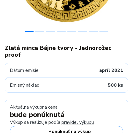
Zlatá minca Bájne tvory - Jednorožec
proof
Dátum emisie
apríl 2021
Emisný náklad
500 ks
Aktuálna výkupná cena
bude ponúknutá
Výkup sa realizuje podľa
pravidel výkupu
Ponúknuť na výkup