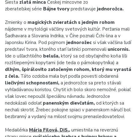
Šiesta
zlatá minca
Českej mincovne zo
zberateľskej série
Bájne tvory
predstavuje
jednorožca.
Zmienky o
magických zvieratách s jedným rohom
nájdeme v mytológii väčšiny svetových kultúr. Peržania mali
Šadhavara a Slovania Indrika, v Číne poznali Čchi-lina a v
Japonsku Kirina. Pod pojmom
jednorožec
si však väčšina ľudí
predstaví tvora, ktorého starí latiníci pomenovali
unicornis.
Ide o ušľachtilého
beluša,
ktorý sa od obyčajného koňa líši
rozštiepenými kopytami (ide teda o párnokopytníka) a
dlhým, špirálovito zatočeným rohom, ktorý mu vyrastá
z čela.
Táto ozdoba mala byť podľa povesti obdarená
liečivými schopnosťami,
a jednorožce sa preto stávali
vyhľadávanou korisťou. Chytiť ich bolo skoro nemožné, pokiaľ
však lovec nepoužil špeciálnu návnadu. Jednorožce
nedokázali odolať
panenským dievčatám,
od ktorých sa
nechali skrotiť. Žrebec pokojne spiaci v panenskom náručí bol
bezbranný a vydaný na milosť svojmu prenasledovateľovi.
Medailérka
Mária Filová, DiS.
,
umiestnila na reverznú
stranu mince
cválajúceho žrebca s bujnou hrivou a