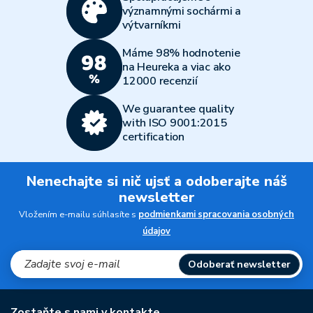
významnými sochármi a
výtvarníkmi
Máme 98% hodnotenie
na Heureka a viac ako
12000 recenzií
We guarantee quality
with ISO 9001:2015
certification
Nenechajte si nič ujsť a odoberajte náš
newsletter
Vložením e-mailu súhlasíte s
podmienkami spracovania osobných
údajov
Odoberať newsletter
Zostaňte s nami v kontakte