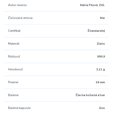
Autor reverzu
Mária Filová, DiS.
Číslovaná emisia
Nie
Certifikát
Štandardný
Materiál
Zlato
Rýdzosť
999,9
Hmotnosť
3,11 g
Priemer
16 mm
Balenie
Čierna kožená etue
Balenie kapsule
Áno