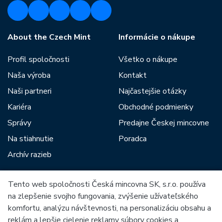
About the Czech Mint
Informácie o nákupe
Profil spoločnosti
Všetko o nákupe
Naša výroba
Kontakt
Naši partneri
Najčastejšie otázky
Kariéra
Obchodné podmienky
Správy
Predajne Českej mincovne
Na stiahnutie
Poradca
Archív razieb
Tento web spoločnosti Česká mincovna SK, s.r.o. používa
Medzi našich partnerov patria:
na zlepšenie svojho fungovania, zvýšenie užívateľského
komfortu, analýzu návštevnosti, na personalizáciu obsahu a
reklám a lepšie cielenie reklamy súbory cookies a