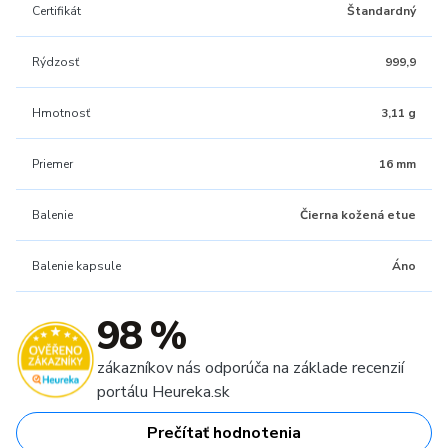
Certifikát
Štandardný
Rýdzosť
999,9
Hmotnosť
3,11 g
Priemer
16 mm
Balenie
Čierna kožená etue
Balenie kapsule
Áno
98 %
zákazníkov nás odporúča na základe recenzií
portálu Heureka.sk
Prečítať hodnotenia