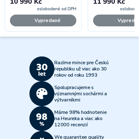
10 990 Kč
11 990 Kč
oslobodené od DPH
oslobode
Vypredané
Vypreda
Razíme mince pre Českú
republiku už viac ako 30
rokov od roku 1993
Spolupracujeme s
významnými sochármi a
výtvarníkmi
Máme 98% hodnotenie
na Heureka a viac ako
12000 recenzií
We guarantee quality