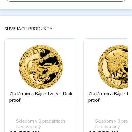
SÚVISIACE PRODUKTY
Zlatá minca Bájne tvory - Drak
Zlatá minca Bájne tvo
proof
proof
Skladom v 0 predajniach
Skladom v 0 preda
Nedostupný
Nedostupný