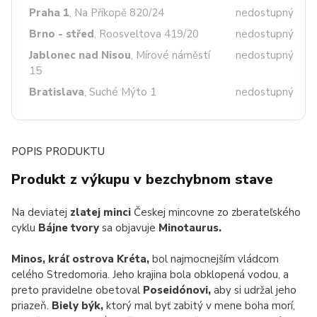
Praha 1
, Na Příkopě 820/24
nedostupný
Brno - střed
, Roosveltova 419/20
nedostupný
Jablonec nad Nisou
, Mírové náměstí
nedostupný
15
Bratislava
, Suché Mýto 1
nedostupný
POPIS PRODUKTU
Produkt z výkupu v bezchybnom stave
Na deviatej
zlatej minci
Českej mincovne zo zberateľského
cyklu
Bájne tvory
sa objavuje
Minotaurus.
Minos, kráľ ostrova Kréta,
bol najmocnejším vládcom
celého Stredomoria. Jeho krajina bola obklopená vodou, a
preto pravidelne obetoval
Poseidónovi,
aby si udržal jeho
priazeň.
Biely býk,
ktorý mal byť zabitý v mene boha morí,