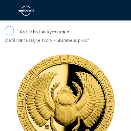
Archív historických razieb
Zlatá minca Bájne tvory - Skarabeus proof
Previous
Ne