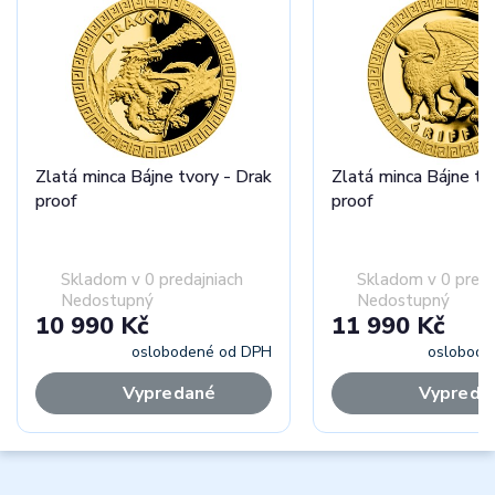
Zlatá minca Bájne tvory - Drak
Zlatá minca Bájne tvo
proof
proof
Skladom v 0 predajniach
Skladom v 0 preda
Nedostupný
Nedostupný
10 990 Kč
11 990 Kč
oslobodené od DPH
oslobode
Vypredané
Vypreda