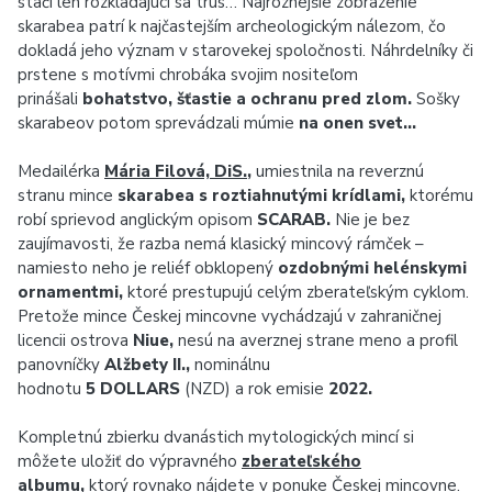
stačí len rozkladajúci sa trus… Najrôznejšie zobrazenie
skarabea patrí k najčastejším archeologickým nálezom, čo
dokladá jeho význam v starovekej spoločnosti. Náhrdelníky či
prstene s motívmi chrobáka svojim nositeľom
prinášali
bohatstvo, šťastie a ochranu pred zlom.
Sošky
skarabeov potom sprevádzali múmie
na onen svet…
Medailérka
Mária Filová, DiS.
,
umiestnila na reverznú
stranu mince
skarabea s roztiahnutými krídlami,
ktorému
robí sprievod anglickým opisom
SCARAB.
Nie je bez
zaujímavosti, že razba nemá klasický mincový rámček –
namiesto neho je reliéf obklopený
ozdobnými helénskymi
ornamentmi,
ktoré prestupujú celým zberateľským cyklom.
Pretože mince Českej mincovne vychádzajú v zahraničnej
licencii ostrova
Niue,
nesú na averznej strane meno a profil
panovníčky
Alžbety II.,
nominálnu
hodnotu
5 DOLLARS
(NZD) a rok emisie
2022.
Kompletnú zbierku dvanástich mytologických mincí si
môžete uložiť do výpravného
zberateľského
albumu
,
ktorý rovnako nájdete v ponuke Českej mincovne.