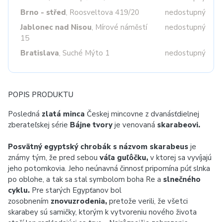
Brno - střed
, Roosveltova 419/20
nedostupný
Jablonec nad Nisou
, Mírové náměstí
nedostupný
15
Bratislava
, Suché Mýto 1
nedostupný
POPIS PRODUKTU
Posledná
zlatá minca
Českej mincovne z dvanásťdielnej
zberateľskej série
Bájne tvory
je venovaná
skarabeovi.
Posvätný egyptský chrobák s názvom skarabeus
je
známy tým, že pred sebou
váľa guľôčku,
v ktorej sa vyvíjajú
jeho potomkovia. Jeho neúnavná činnosť pripomína púť slnka
po oblohe, a tak sa stal symbolom boha Re a
slnečného
cyklu.
Pre starých Egypťanov bol
zosobnením
znovuzrodenia,
pretože verili, že všetci
skarabey sú samičky, ktorým k vytvoreniu nového života