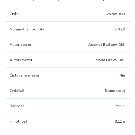
Číslo
75786-611
Nominálna hodnota
5 NZD
Autor averzu
Asamat Baltaev, DiS.
Autor reverzu
Mária Filová, DiS.
Číslovaná emisia
Nie
Certifikát
Štandardný
Rýdzosť
999,9
Hmotnosť
3,11 g