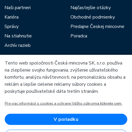
Naši partneri
Najčastejšie otázky
Kariéra
Obchodné podmienky
Správy
Predajne Českej mincovne
Na stiahnutie
Poradca
Archív razieb
Tento web spoločnosti Česká mincovna SK, s.r.o. používa
Medzi našich partnerov patria:
na zlepšenie svojho fungovania, zvýšenie užívateľského
komfortu, analýzu návštevnosti, na personalizáciu obsahu a
reklám a lepšie cielenie reklamy súbory cookies a
poskytuje používateľské dáta tretím stranám.
Pre viac informácií o cookies a ochrane Vášho súkromia kliknete sem.
Európska únia
Európsky fond pre regionálny rozvoj
OP Podnikanie a inovácie pre konkurencieschopnosť
Európska únia
V poriadku
Európsky fond pre regionálny rozvoj
Investície do vašej budúcnosti