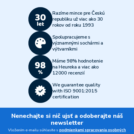
Razíme mince pre Českú
republiku už viac ako 30
rokov od roku 1993
Spolupracujeme s
významnými sochármi a
výtvarníkmi
Máme 98% hodnotenie
na Heureka a viac ako
12000 recenzií
We guarantee quality
with ISO 9001:2015
certification
Nenechajte si nič ujsť a odoberajte náš
newsletter
Vložením e-mailu súhlasíte s
podmienkami spracovania osobných