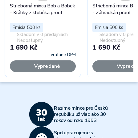
Strieborná minca Bob a Bobek
Strieborná minca Bo
- Králiky z klobúka proof
- Záhradkári proof
Emisia 500 ks
Emisia 500 ks
Skladom v 0 predajniach
Skladom v 0 preda
Nedostupný
Nedostupný
1 690 Kč
1 690 Kč
vrátane DPH
vr
Vypredané
Vypreda
Razíme mince pre Českú
republiku už viac ako 30
rokov od roku 1993
Spolupracujeme s