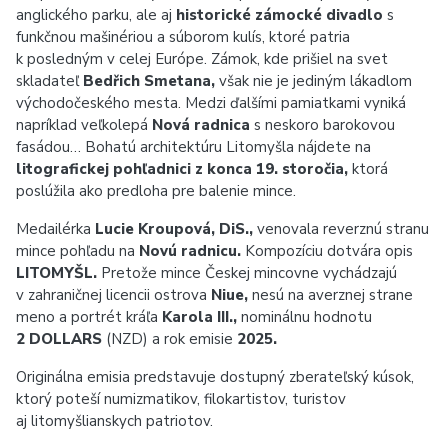
anglického parku, ale aj
historické zámocké divadlo
s
funkčnou mašinériou a súborom kulís, ktoré patria
k posledným v celej Európe. Zámok, kde prišiel na svet
skladateľ
Bedřich Smetana,
však nie je jediným lákadlom
východočeského mesta. Medzi ďalšími pamiatkami vyniká
napríklad veľkolepá
Nová radnica
s neskoro barokovou
fasádou… Bohatú architektúru Litomyšla nájdete na
litografickej pohľadnici z konca 19. storočia,
ktorá
poslúžila ako predloha pre balenie mince.
Medailérka
Lucie Kroupová, DiS.,
venovala reverznú stranu
mince pohľadu na
Novú radnicu.
Kompozíciu dotvára opis
LITOMYŠL.
Pretože mince Českej mincovne vychádzajú
v zahraničnej licencii ostrova
Niue,
nesú na averznej strane
meno a portrét kráľa
Karola III.,
nominálnu hodnotu
2 DOLLARS
(NZD) a rok emisie
2025.
Originálna emisia predstavuje dostupný zberateľský kúsok,
ktorý poteší numizmatikov, filokartistov, turistov
aj litomyšlianskych patriotov.