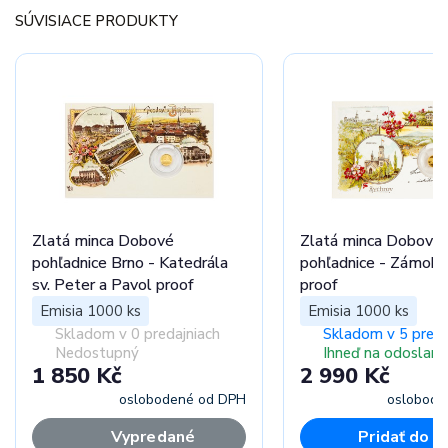
SÚVISIACE PRODUKTY
Zlatá minca Dobové
Zlatá minca Dobové
pohľadnice Brno - Katedrála
pohľadnice - Zámok 
sv. Peter a Pavol proof
proof
Emisia 1000 ks
Emisia 1000 ks
Skladom v 0 predajniach
Skladom v 5 preda
Nedostupný
Ihneď na odoslani
1 850 Kč
2 990 Kč
oslobodené od DPH
oslobode
Vypredané
Pridať do k