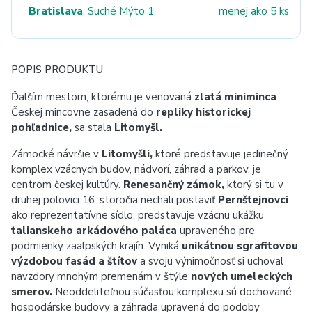
Bratislava
, Suché Mýto 1
menej ako 5 ks
POPIS PRODUKTU
Ďalším mestom, ktorému je venovaná
zlatá miniminca
Českej mincovne zasadená do
repliky historickej
pohľadnice,
sa stala
Litomyšl.
Zámocké návršie v
Litomyšli,
ktoré predstavuje jedinečný
komplex vzácnych budov, nádvorí, záhrad a parkov, je
centrom českej kultúry.
Renesančný zámok,
ktorý si tu v
druhej polovici 16. storočia nechali postaviť
Pernštejnovci
ako reprezentatívne sídlo, predstavuje vzácnu ukážku
talianskeho arkádového paláca
upraveného pre
podmienky zaalpských krajín. Vyniká
unikátnou sgrafitovou
výzdobou fasád a štítov
a svoju výnimočnosť si uchoval
navzdory mnohým premenám v štýle
nových umeleckých
smerov.
Neoddeliteľnou súčasťou komplexu sú dochované
hospodárske budovy a záhrada upravená do podoby