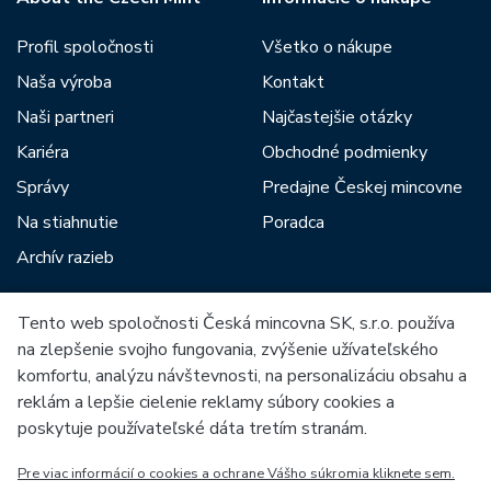
Profil spoločnosti
Všetko o nákupe
Naša výroba
Kontakt
Naši partneri
Najčastejšie otázky
Kariéra
Obchodné podmienky
Správy
Predajne Českej mincovne
Na stiahnutie
Poradca
Archív razieb
Tento web spoločnosti Česká mincovna SK, s.r.o. používa
Medzi našich partnerov patria:
na zlepšenie svojho fungovania, zvýšenie užívateľského
komfortu, analýzu návštevnosti, na personalizáciu obsahu a
reklám a lepšie cielenie reklamy súbory cookies a
poskytuje používateľské dáta tretím stranám.
Pre viac informácií o cookies a ochrane Vášho súkromia kliknete sem.
Európska únia