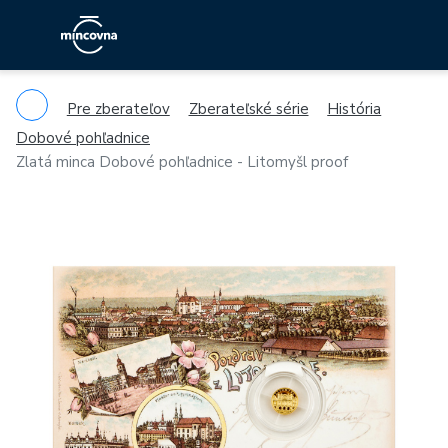
Pre zberateľov
Zberateľské série
História
Dobové pohľadnice
Zlatá minca Dobové pohľadnice - Litomyšl proof
Previous
Ne