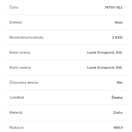
Číslo
76703-611
Emitent
Niue
Nominálna hodnota
2 NZD
Autor averzu
Lucie Kroupová, DiS.
Autor reverzu
Lucie Kroupová, DiS.
Číslovaná emisia
Nie
Certifikát
Žiadny
Materiál
Zlato
Rýdzosť
999,9