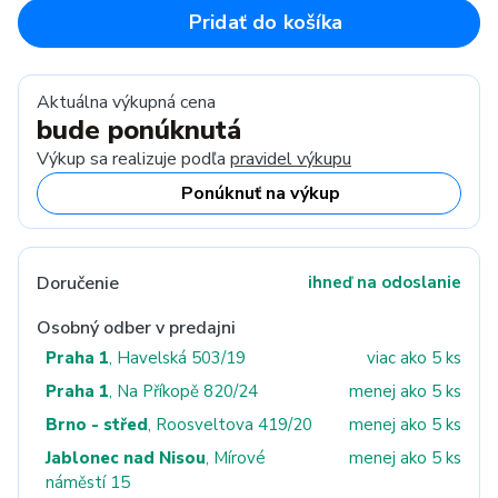
Pridať do košíka
Aktuálna výkupná cena
bude ponúknutá
Výkup sa realizuje podľa
pravidel výkupu
Ponúknuť na výkup
Doručenie
ihneď na odoslanie
Osobný odber v predajni
Praha 1
, Havelská 503/19
viac ako 5 ks
Praha 1
, Na Příkopě 820/24
menej ako 5 ks
Brno - střed
, Roosveltova 419/20
menej ako 5 ks
Jablonec nad Nisou
, Mírové
menej ako 5 ks
náměstí 15