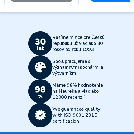
Razíme mince pre Českú
republiku už viac ako 30
rokov od roku 1993
Spolupracujeme s
významnými sochármi a
výtvarníkmi
Máme 98% hodnotenie
na Heureka a viac ako
12000 recenzií
We guarantee quality
with ISO 9001:2015
certification