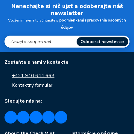
Nenechajte si nič ujsť a odoberajte náš
newsletter
Vložením e-mailu súhlasíte s
podmienkami spracovania osobných
údajov
Odoberať newsletter
Zostaňte s nami v kontakte
+421 940 644 668
Kontaktný formulár
Sledujte nás na:
About the Czech Mint
Informácie o nákupe