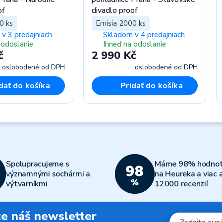
of
divadlo proof
0 ks
Emisia 2000 ks
v 3 predajniach
Skladom v 4 predajniach
 odoslanie
Ihneď na odoslanie
č
2 990 Kč
oslobodené od DPH
oslobodené od DPH
dať do košíka
Pridať do košíka
Spolupracujeme s
Máme 98% hodnot
významnými sochármi a
na Heureka a viac 
výtvarníkmi
12000 recenzií
jte náš newsletter