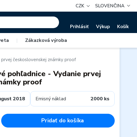
CZK
SLOVENČINA
Prihlásiť
Výkup
Košík
veta
|
Zákazková výroba
 prvej československej známky proof
é pohľadnice - Vydanie prvej
známky proof
ugust 2018
Emisný náklad
2000 ks
Pridať do košíka