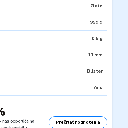
Zlato
999,9
0,5 g
11 mm
Blister
Áno
%
v nás odporúča na
Prečítať hodnotenia
cenzií portálu