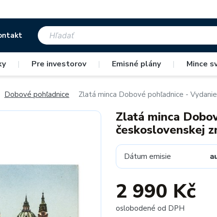
ontakt
ky
|
Pre investorov
|
Emisné plány
|
Mince s
Dobové pohľadnice
Zlatá minca Dobové pohľadnice - Vydanie
Zlatá minca Dobov
československej 
Dátum emisie
a
2 990 Kč
oslobodené od DPH