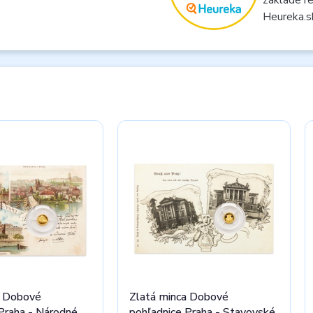
Heureka.s
a Dobové
Zlatá minca Dobové
Praha - Národné
pohľadnice Praha - Stavovské