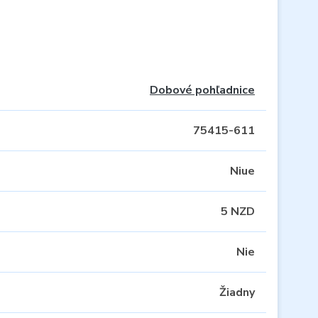
Dobové pohľadnice
75415-611
Niue
5 NZD
Nie
Žiadny