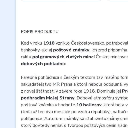
POPIS PRODUKTU
Keď v roku
1918
vzniklo Československo, potreboval
bankovky, ale aj
poštové známky
. Ich zrod pripomína
cyklu
polgramových zlatých mincí
Českej mincovn
dobových pohľadníc
.
Farebná pohľadnica s českým textom tzv. malého form
nakladateľstvo MR Praha a ktorá nebola odoslaná, vy
z novej štátnosti v závere roka 1918. Dominuje jej
Pr
podhradím Malej Strany
. Dobovú atmosféru symbol
poštová známka v hodnote
10 halierov
, ktorá bola
(teda už len dva mesiace po vzniku republiky), natlače
pohľadnice. Autorom známky sa stal svetoznámy um
ktorý dovtedy nemal s tvorbou poštových cenín žiadne