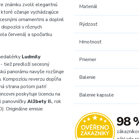
Pre známku zvolil elegantnú
Materiál
, ktoré ožaruje vychádzajúce
ecesnými ornamentmi a doplnil
Rýdzosť
pozícii v rôznych
ola červená) a spočiatku
Hmotnosť
medailérky
Ludmily
Priemer
- tiež predloží secesný
žskú panorámu navyše rozširuje
Balenie
a
. Kompozíciu reverzu dopĺňa
ná strana potom patrí
incovni poskytuje licenciu na
Balenie kapsule
il panovníčky
Alžbety II.
, rok
). Originálne emisie
98 
zákazníko
základe re