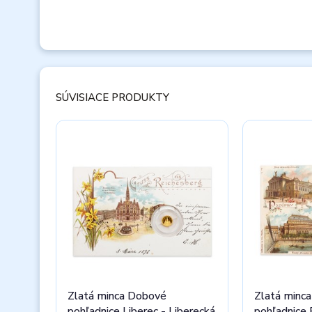
SÚVISIACE PRODUKTY
Zlatá minca Dobové
Zlatá minc
pohľadnice Liberec - Liberecká
pohľadnice 