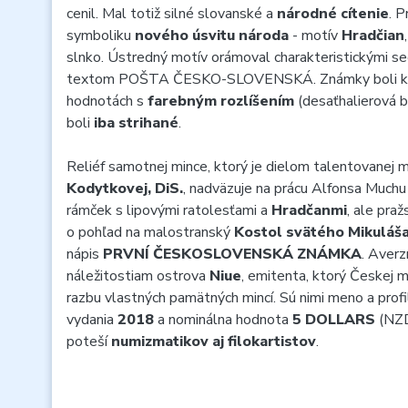
cenil. Mal totiž silné slovanské a
národné cítenie
. 
symboliku
nového úsvitu národa
- motív
Hradčian
slnko. Ústredný motív orámoval charakteristickými s
textom POŠTA ČESKO-SLOVENSKÁ. Známky boli k dis
hodnotách s
farebným rozlíšením
(desaťhalierová b
boli
iba strihané
.
Reliéf samotnej mince, ktorý je dielom talentovanej 
Kodytkovej, DiS.
, nadväzuje na prácu Alfonsa Muchu 
rámček s lipovými ratolesťami a
Hradčanmi
, ale pra
o pohľad na malostranský
Kostol svätého Mikuláš
nápis
PRVNÍ ČESKOSLOVENSKÁ ZNÁMKA
. Averz
náležitostiam ostrova
Niue
, emitenta, ktorý Českej m
razbu vlastných pamätných mincí. Sú nimi meno a prof
vydania
2018
a nominálna hodnota
5 DOLLARS
(NZD
poteší
numizmatikov aj filokartistov
.