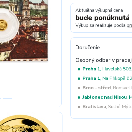
Aktuálna výkupná cena
bude ponúknutá
Next
Výkup sa realizuje podľa
pr
Doručenie
Osobný odber v predaj
Praha 1
, Havelská 50
Praha 1
, Na Příkopě 8
Brno - střed
, Roosvel
Jablonec nad Nisou
, 
Bratislava
, Suché Mýt