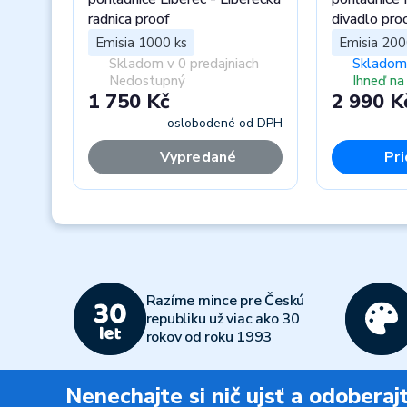
radnica proof
divadlo pro
Emisia 1000 ks
Emisia 200
Skladom v 0 predajniach
Skladom 
Nedostupný
Ihneď na
1 750 Kč
2 990 K
oslobodené od DPH
Vypredané
Pri
Previous
Razíme mince pre Českú
republiku už viac ako 30
rokov od roku 1993
Nenechajte si nič ujsť a odobera