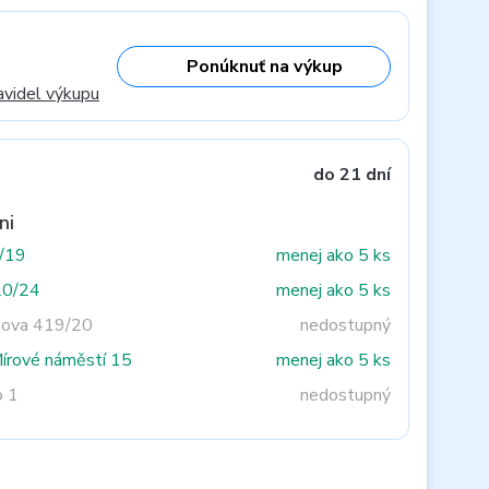
Ponúknuť na výkup
avidel výkupu
do 21 dní
ni
3/19
menej ako 5 ks
20/24
menej ako 5 ks
tova 419/20
nedostupný
Mírové náměstí 15
menej ako 5 ks
o 1
nedostupný