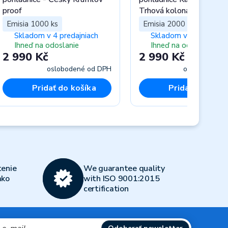
proof
Trhová kolonáda proof
Emisia 1000 ks
Emisia 2000 ks
Skladom v 4 predajniach
Skladom v 4 predajnia
Ihneď na odoslanie
Ihneď na odoslanie
2 990 Kč
2 990 Kč
oslobodené od DPH
oslobodené 
Pridať do košíka
Pridať do koší
Next
enie
We guarantee quality
ako
with ISO 9001:2015
certification