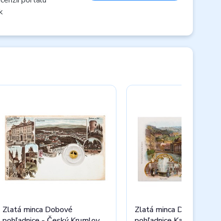
k
Zlatá minca Dobové
Zlatá minca Dobové
pohľadnice - Český Krumlov
pohľadnice Karlove Vary 