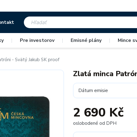
ontakt
ky
|
Pre investorov
|
Emisné plány
|
Mince s
tróni - Svätý Jakub SK proof
Zlatá minca Patró
Dátum emisie
2 690 Kč
oslobodené od DPH