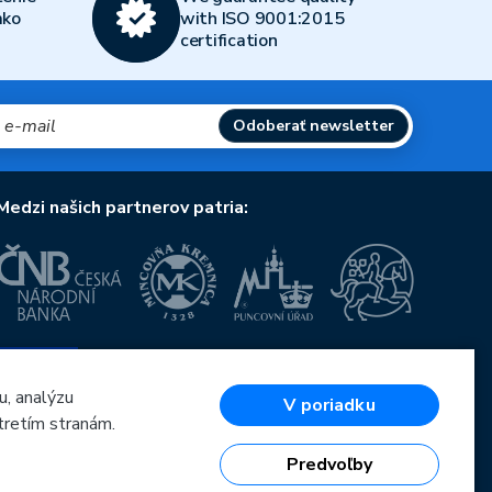
ako
with ISO 9001:2015
certification
Odoberať newsletter
Medzi našich partnerov patria:
Európska únia
Európsky fond pre regionálny rozvoj
OP Podnikanie a inovácie pre konkurencieschopnosť
u, analýzu
V poriadku
Európska únia
tretím stranám.
Európsky fond pre regionálny rozvoj
Investície do vašej budúcnosti
Predvoľby