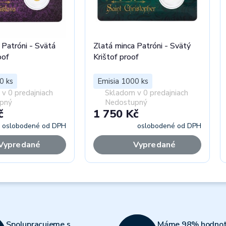
 Patróni - Svätá
Zlatá minca Patróni - Svätý
oof
Krištof proof
0 ks
Emisia 1000 ks
v 0 predajniach
Skladom v 0 predajniach
pný
Nedostupný
č
1 750 Kč
oslobodené od DPH
oslobodené od DPH
Vypredané
Vypredané
Spolupracujeme s
Máme 98% hodnot