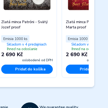
Zlatá minca Patróni - Svätý
Zlatá minca Patróni - Sv
Jozef proof
Marta proof
Emisia 1000 ks
Emisia 1000 ks
Skladom v 4 predajniach
Skladom v 4 predajnia
Ihneď na odoslanie
Ihneď na odoslanie
2 690 Kč
2 690 Kč
oslobodené od DPH
oslobodené 
Pridať do košíka
Pridať do koší
Next
enie
We guarantee quality