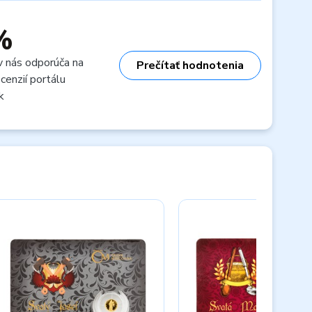
%
v nás odporúča na
Prečítať hodnotenia
cenzií portálu
k