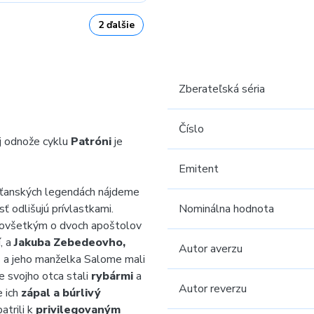
2 ďalšie
Zberateľská séria
Číslo
j odnože cyklu
Patróni
je
Emitent
sťanských legendách nájdeme
ť odlišujú prívlastkami.
Nominálna hodnota
dovšetkým o dvoch apoštolov
, a
Jakuba Zebedeovho,
Autor averzu
a jeho manželka Salome mali
e svojho otca stali
rybármi
a
Autor reverzu
e ich
zápal a búrlivý
atrili k
privilegovaným