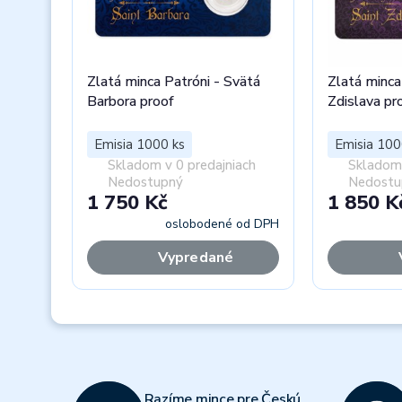
Zlatá minca Patróni - Svätá
Zlatá minca
Barbora proof
Zdislava pr
Emisia 1000 ks
Emisia 100
Skladom v 0 predajniach
Skladom 
Nedostupný
Nedostu
1 750 Kč
1 850 K
oslobodené od DPH
Vypredané
Previous
Razíme mince pre Českú