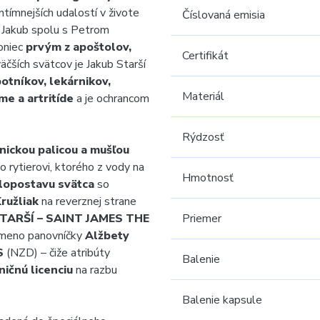
intímnejších udalostí v živote
Číslovaná emisia
a Jakub spolu s Petrom
oniec
prvým z apoštolov,
Certifikát
äčších svätcov je Jakub Starší
otníkov, lekárnikov,
Materiál
me a artritíde
a je ochrancom
Rýdzosť
tnickou palicou a mušľou
 rytierovi, ktorého z vody na
Hmotnosť
lopostavu svätca
so
ružliak
na reverznej strane
TARŠÍ – SAINT JAMES THE
Priemer
 meno panovníčky
Alžbety
S
(NZD) – čiže atribúty
Balenie
ničnú licenciu
na razbu
Balenie kapsule