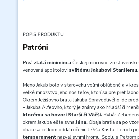
POPIS PRODUKTU
Patróni
Prvá
zlatá miniminca
Českej mincovne zo slovenske
venovaná apoštolovi
svätému Jakubovi Staršiemu.
Meno Jakub bolo v staroveku veľmi obľúbené a v kre
veľké množstvo jeho nositeľov, ktorí sa pre prehľadnos
Okrem Ježišovho brata Jakuba Spravodlivého ide pre
– Jakuba Alfeovho, ktorý je známy ako Mladší či Menší
ktorému sa hovorí Starší či Väčší.
Rybár Zebedeus 
okrem Jakuba ešte syna
Jána.
Obaja bratia sa po vzor
obaja sa celkom oddali učeniu Ježiša Krista. Ten ich pr
temperament
nazval synmi hromu. Spolu s Petrom p