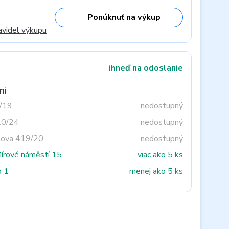
Ponúknuť na výkup
avidel výkupu
ihneď na odoslanie
ni
3/19
nedostupný
20/24
nedostupný
tova 419/20
nedostupný
Mírové náměstí 15
viac ako 5 ks
o 1
menej ako 5 ks