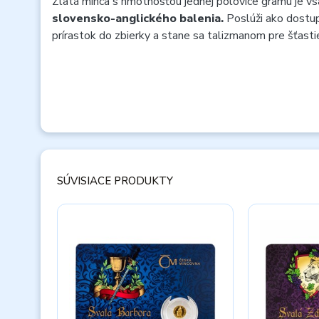
Zlatá minca s hmotnosťou jednej polovice gramu je v
slovensko-anglického balenia.
Poslúži ako dostupn
prírastok do zbierky a stane sa talizmanom pre šťasti
SÚVISIACE PRODUKTY