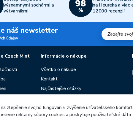
významnými sochármi a
na Heureka a viac 
výtvarníkmi
12000 recenzií
jte náš newsletter
ch údajov
e Czech Mint
Informácie o nákupe
oločnosti
Všetko o nákupe
oba
Kontakt
eri
Najčastejšie otázky
Obchodné podmienky
 na zlepšenie svojho fungovania, zvýšenie užívateľského komfort
Predajne Českej mincovne
 cielenie reklamy súbory cookies a poskytuje používateľské dáta 
utie
Poradca
ieb