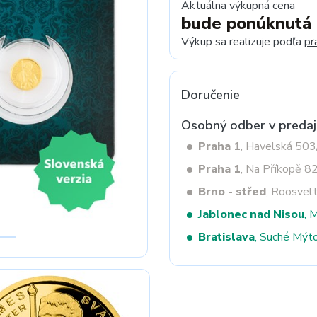
Aktuálna výkupná cena
bude ponúknutá
Výkup sa realizuje podľa
pr
Next
Doručenie
Osobný odber v predaj
Praha 1
, Havelská 50
Praha 1
, Na Příkopě 8
Brno - střed
, Roosvel
Jablonec nad Nisou
, 
Bratislava
, Suché Mýt