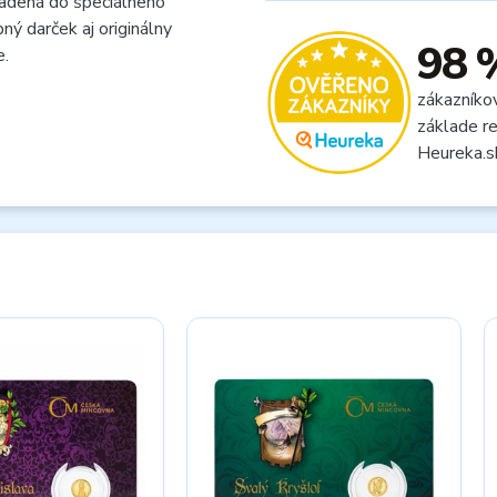
sadená do špeciálneho
ý darček aj originálny
98 
e.
zákazníko
základe re
Heureka.s