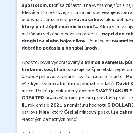
apoštolom,
ktorí sa zúčastnili najvýznamnejších a naj
Mesiáša. Po Ježišovej smrti sa Ján stal evanjelistom 
budovali v Jeruzaleme
prvotnú cirkev.
Jakub bol nak
ktorý podstúpil mučenícku smrť…
Ako jeden z najv
patrónom veľkého množstva profesií –
napríklad rob
drogistov alebo bojovníkov.
Pomáha pri
reumatiz
dobrého počasia a bohatej úrody.
Apoštol býva vyobrazovaný
s knihou evanjelia, pú
hrebenatkou,
ktorá odkazuje na španielsku legendu o
Jakubov príhovor zachránili „svätojakubské mušle“.
Po
všetkými týmito atribútmi vyobrazil medailér
David K
mince. Patrón je obklopený opisom
SVATÝ JAKUB S
GREATER.
Averzná strana potom predkladá profil a
II.,
rok emisie
2021
a nominálnu hodnotu
5 DOLLAR
ostrova
Niue,
ktorý Českej mincovni poskytuje
zahra
vlastných pamätných mincí.