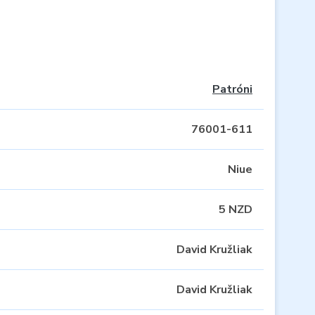
Patróni
76001-611
Niue
5 NZD
David Kružliak
David Kružliak