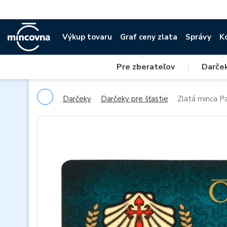
Výkup tovaru
Graf ceny zlata
Správy
K
Pre zberateľov
|
Darče
Darčeky
Darčeky pre šťastie
Zlatá minca Pa