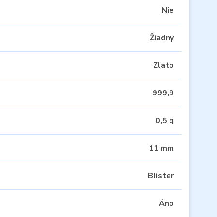
Nie
Žiadny
Zlato
999,9
0,5 g
11 mm
Blister
Áno