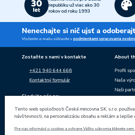
republiku už viac ako 30
rokov od roku 1993
Nenechajte si nič ujsť a odobera
Vložením e-mailu súhlasíte s
podmienkami spracovania osobný
Zostaňte s nami v kontakte
About th
+421 940 644 668
Profil sp
Kontaktný formulár
Naša výr
Naši partn
Sledujte nás na:
Kariéra
Tento web spoločnosti Česká mincovna SK, s.r.o. používa
Správy
návštevnosti, na personalizáciu obsahu a reklám a lepšie
Na stiahn
Archív raz
Pre viac informácií o cookies a ochrane Vášho súkromia kliknete sem.