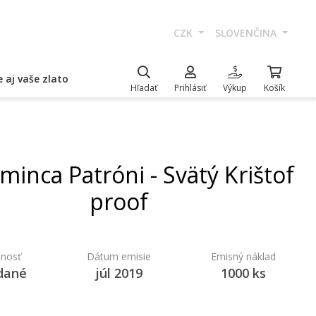
CZK
SLOVENČINA
 aj vaše zlato
Hľadať
Prihlásiť
Výkup
Košík
 minca Patróni - Svätý Krištof
proof
nosť
Dátum emisie
Emisný náklad
dané
júl 2019
1000 ks