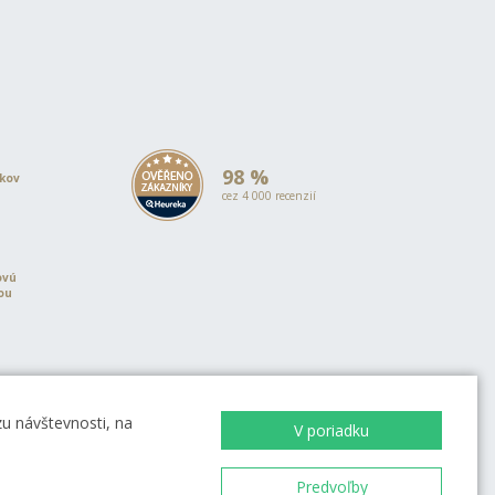
98 %
okov
cez 4 000 recenzií
ovú
iou
u návštevnosti, na
V poriadku
Predvoľby