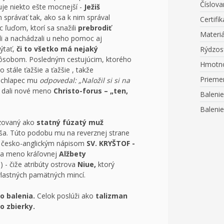
Číslova
uje niekto ešte mocnejší -
Ježiš
 správať tak, ako sa k nim správal
Certifik
 ľuďom, ktorí sa snažili
prebrodiť
Materiá
bili a nachádzali u neho pomoc aj
ýtať,
či to všetko má nejaký
Rýdzos
spôsobom. Posledným cestujúcim, ktorého
Hmotn
o stále ťažšie a ťažšie , takže
Prieme
, chlapec mu
odpovedal: „Naložil si si na
i dali nové meno
Christo-forus – „ten,
Balenie
Balenie
azovaný ako
statný fúzatý muž
iša. Túto podobu mu na reverznej strane
ý česko-anglickým nápisom
SV. KRYŠTOF -
l a meno kráľovnej
Alžbety
 - čiže atribúty ostrova
Niue,
ktorý
vlastných pamätných mincí.
o balenia.
Celok poslúži ako
talizman
o zbierky.