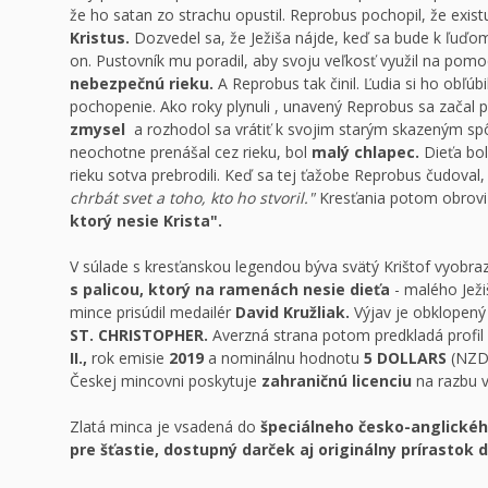
že ho satan zo strachu opustil. Reprobus pochopil, že exist
Kristus.
Dozvedel sa, že Ježiša nájde, keď sa bude k ľuďom
on. Pustovník mu poradil, aby svoju veľkosť využil na pomoc
nebezpečnú rieku.
A Reprobus tak činil. Ľudia si ho obľú
pochopenie. Ako roky plynuli , unavený Reprobus sa začal p
zmysel
a rozhodol sa vrátiť k svojim starým skazeným 
neochotne prenášal cez rieku, bol
malý chlapec.
Dieťa bol
rieku sotva prebrodili. Keď sa tej ťažobe Reprobus čudoval
chrbát svet a toho, kto ho stvoril."
Kresťania potom obrov
ktorý nesie Krista".
V súlade s kresťanskou legendou býva svätý Krištof vyobr
s palicou, ktorý na ramenách nesie dieťa
- malého Jež
mince prisúdil medailér
David Kružliak.
Výjav je obklopen
ST. CHRISTOPHER.
Averzná strana potom predkladá profi
II.,
rok emisie
2019
a nominálnu hodnotu
5 DOLLARS
(NZD)
Českej mincovni poskytuje
zahraničnú licenciu
na razbu 
Zlatá minca je vsadená do
špeciálneho česko-anglickéh
pre šťastie, dostupný darček aj originálny prírastok d