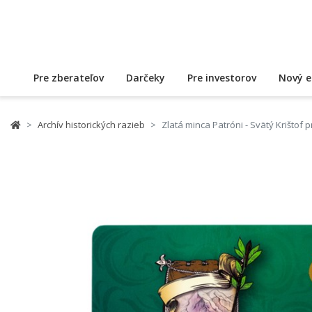
Pre zberateľov
Darčeky
Pre investorov
Nový e
Archív historických razieb
Zlatá minca Patróni - Svätý Krištof 