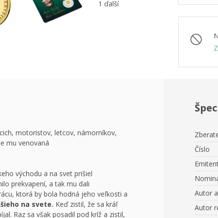
1 ďalší
N
Z
Špec
úcich, motoristov, letcov, námorníkov,
Zberate
 Je mu venovaná
Číslo
Emiten
zkeho východu a na svet prišiel
Nominá
ilo prekvapení, a tak mu dali
Autor 
rácu, ktorá by bola hodná jeho veľkosti a
šieho na svete.
Keď zistil, že sa kráľ
Autor r
íjal. Raz sa však posadil pod kríž a zistil,