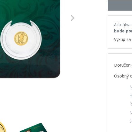
Next
Aktuálna
bude po
Výkup sa 
Doručeni
Osobný o
N
H
R
M
S