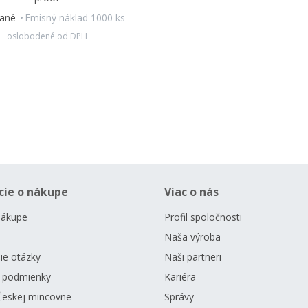
dané
Emisný náklad 1000 ks
oslobodené od DPH
cie o nákupe
Viac o nás
nákupe
Profil spoločnosti
Naša výroba
ie otázky
Naši partneri
 podmienky
Kariéra
Českej mincovne
Správy