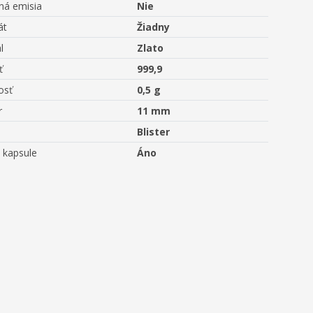
ná emisia
Nie
át
Žiadny
l
Zlato
ť
999,9
osť
0,5 g
r
11 mm
Blister
 kapsule
Áno