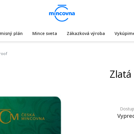
misný plán
Mince sveta
Zákazková výroba
Vykúpime
proof
Zlatá
Dostup
Vypre