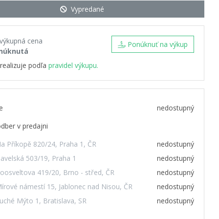
Vypredané
 výkupná cena
Ponúknuť na výkup
núknutá
realizuje podľa
pravidel výkupu.
e
nedostupný
dber v predajni
a Příkopě 820/24, Praha 1, ČR
nedostupný
avelská 503/19, Praha 1
nedostupný
oosveltova 419/20, Brno - střed, ČR
nedostupný
írové námestí 15, Jablonec nad Nisou, ČR
nedostupný
uché Mýto 1, Bratislava, SR
nedostupný