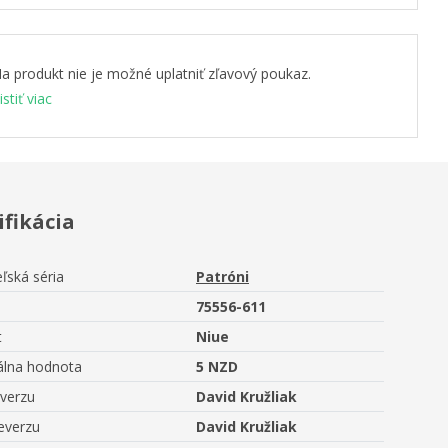
a produkt nie je možné uplatniť zľavový poukaz.
istiť viac
ifikácia
ľská séria
Patróni
75556-611
t
Niue
lna hodnota
5 NZD
averzu
David Kružliak
everzu
David Kružliak