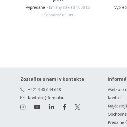
Vypredané
Emisný náklad 1000 ks
Vypre
oslobodené od DPH
Zostaňte s nami v kontakte
Informá
+421 940 644 668
Všetko o 
Kontaktný formulár
Kontakt
Najčastejš
Obchodné
Predajne 