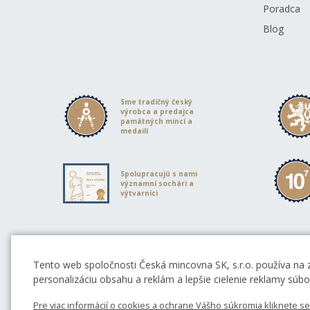
Poradca
Blog
Sme tradičný český
výrobca a predajca
pamätných mincí a
medailí
Spolupracujú s nami
významní sochári a
výtvarníci
Partneri Českej mincovne
Tento web spoločnosti Česká mincovna SK, s.r.o. používa na 
personalizáciu obsahu a reklám a lepšie cielenie reklamy súb
Pre viac informácií o cookies a ochrane Vášho súkromia kliknete s