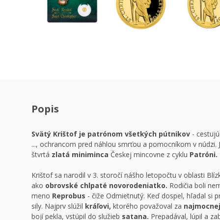
Popis
Svätý Krištof je patrónom všetkých pútnikov
- cestuj
..., ochrancom pred náhlou smrťou a pomocníkom v núdzi.
štvrtá
zlatá miniminca
Českej mincovne z cyklu
Patróni.
Krištof sa narodil v 3. storočí nášho letopočtu v oblasti Blí
ako
obrovské chlpaté novorodeniatko.
Rodičia boli nem
meno
Reprobus
- čiže Odmietnutý. Keď dospel, hľadal si p
sily. Najprv slúžil
kráľovi,
ktorého považoval za
najmocnej
bojí pekla, vstúpil do služieb
satana.
Prepadával, lúpil a zab