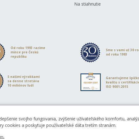
Na stiahnutie
Od roku 1993 razíme
Sme s vami už 30 r
mince pre Českú
od roku 1993
republiku
S našimi výrobkami
Garantujeme špičk
sa denne stretáva
kvalitu s certifikác
10 miliónov ľudí
ISO 9001:2015
zlepšenie svojho fungovania, zvýšenie užívateľského komfortu, analýz
ory cookies a poskytuje používateľské dáta tretím stranám.
em.