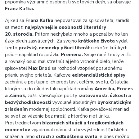
pripomína významné osobnosti svetových dejín, sa objavuje
Franz Kafka.
Aj keď sa
Franz Kafka
nepovažoval za spisovateľa, zaradil
sa medzi
najvplyvnejšie osobnosti literatúry
20. storočia.
Pritom nechýbalo mnoho a poznal by ho len
úzky okruh zasvätených. Za svojho
krátkeho života
vydal
tento
pražský, nemecky píšuci literát
niekoľko krátkych
prác – napríklad rozprávku
Premena.
Svoje rané texty zničil
a rovnaký osud mal stretnúť aj jeho vrcholné dielo, lenže
spisovateľ
Max Brod
sa rozhodol vzoprieť poslednému
prianiu svojho priateľa. Kafkove
existencialistické spisy
zachránil a postupne ich predstavil celému svetu. Čitatelia,
ktorým sa do rúk dostali napríklad romány
Amerika, Proces
a Zámok,
zažili stiesňujúce pocity
izolovanosti, úzkosti a
bezvýchodiskovosti
vyvolané absurdným
byrokratickým
zriadením
modernej spoločnosti. Kafka považoval meniaci
sa svet za väzenie bez mreží, z ktorého niet úniku.
Prostredníctvom
bizarných situácií a tragikomických
momentov
vyjadroval márnosť a bezvýslednosť ľudského
snaženia. Jeho
strach z odľudštenia sveta
je dnes možno