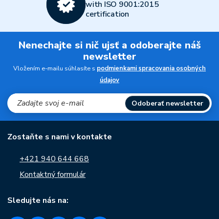
with ISO 9001:2015
certification
Nenechajte si nič ujsť a odoberajte náš
newsletter
Vložením e-mailu súhlasíte s
podmienkami spracovania osobných
údajov
Odoberať newsletter
Zostaňte s nami v kontakte
+421 940 644 668
Kontaktný formulár
Sledujte nás na: