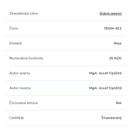
Zberateľská séria
Slávni umelci
Číslo
76304-611
Emitent
Niue
Nominálna hodnota
25 NZD
Autor averzu
MgA. Josef Oplištil
Autor reverzu
MgA. Josef Oplištil
Číslovaná emisia
Nie
Certifikát
Štandardný