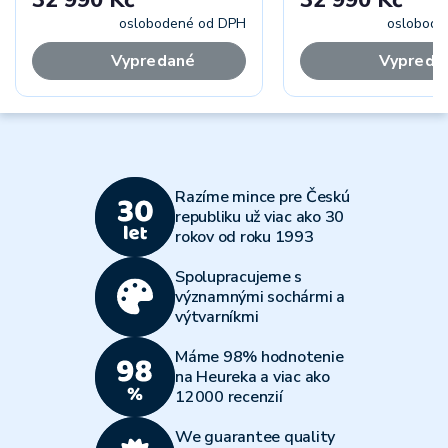
oslobodené od DPH
oslobode
Vypredané
Vypreda
Razíme mince pre Českú
republiku už viac ako 30
rokov od roku 1993
Spolupracujeme s
významnými sochármi a
výtvarníkmi
Máme 98% hodnotenie
na Heureka a viac ako
12000 recenzií
We guarantee quality