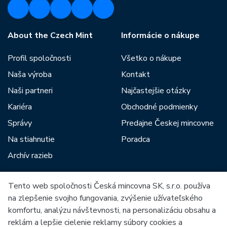
About the Czech Mint
Informácie o nákupe
Profil spoločnosti
Všetko o nákupe
Naša výroba
Kontakt
Naši partneri
Najčastejšie otázky
Kariéra
Obchodné podmienky
Správy
Predajne Českej mincovne
Na stiahnutie
Poradca
Archív razieb
Tento web spoločnosti Česká mincovna SK, s.r.o. používa
Medzi našich partnerov patria:
na zlepšenie svojho fungovania, zvýšenie užívateľského
komfortu, analýzu návštevnosti, na personalizáciu obsahu a
reklám a lepšie cielenie reklamy súbory cookies a