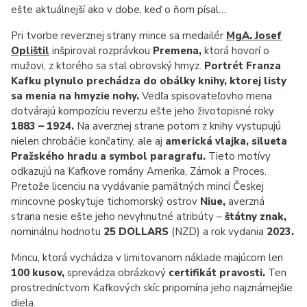
ešte aktuálnejší ako v dobe, keď o ňom písal…
Pri tvorbe reverznej strany mince sa medailér
MgA. Josef
Oplištil
inšpiroval rozprávkou
Premena,
ktorá hovorí o
mužovi, z ktorého sa stal obrovský hmyz.
Portrét Franza
Kafku plynulo prechádza do obálky knihy, ktorej listy
sa menia na hmyzie nohy.
Vedľa spisovateľovho mena
dotvárajú kompozíciu reverzu ešte jeho životopisné roky
1883 – 1924.
Na averznej strane potom z knihy vystupujú
nielen chrobáčie končatiny, ale aj
americká vlajka, silueta
Pražského hradu a symbol paragrafu.
Tieto motívy
odkazujú na Kafkove romány Amerika, Zámok a Proces.
Pretože licenciu na vydávanie pamätných mincí Českej
mincovne poskytuje tichomorský ostrov
Niue,
averzná
strana nesie ešte jeho nevyhnutné atribúty –
štátny znak,
nominálnu hodnotu
25 DOLLARS
(NZD) a rok vydania
2023.
Mincu, ktorá vychádza v limitovanom náklade majúcom len
100 kusov,
sprevádza obrázkový
certifikát pravosti.
Ten
prostredníctvom Kafkových skíc pripomína jeho najznámejšie
diela.