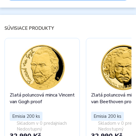
SÚVISIACE PRODUKTY
Zlatá poluncová minca Vincent
Zlatá poluncová min
van Gogh proof
van Beethoven proof
Emisia 200 ks
Emisia 200 ks
Skladom v 0 predajniach
Skladom v 0 preda
Nedostupný
Nedostupný
32 990 Kč
32 990 Kč