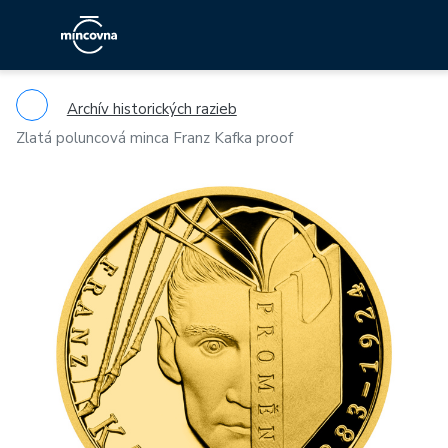
Archív historických razieb
Zlatá poluncová minca Franz Kafka proof
Previous
Ne