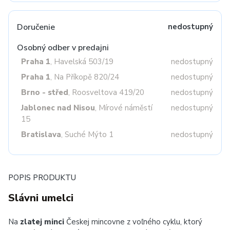
Doručenie
nedostupný
Osobný odber v predajni
Praha 1
, Havelská 503/19
nedostupný
Praha 1
, Na Příkopě 820/24
nedostupný
Brno - střed
, Roosveltova 419/20
nedostupný
Jablonec nad Nisou
, Mírové náměstí
nedostupný
15
Bratislava
, Suché Mýto 1
nedostupný
POPIS PRODUKTU
Slávni umelci
Na
zlatej minci
Českej mincovne z voľného cyklu, ktorý