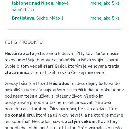
Jablonec nad Nisou
, Mírové
menej ako 5 ks
náměstí 15
Bratislava
, Suché Mýto 1
menej ako 5 ks
POPIS PRODUKTU
História zlata
je históriou ľudstva. „Žltý kov“ ľuďom tisíce
rokov umožňuje budovať aj búrať ríše a ísť za svojimi snami.
Svoje o tom vedeli
starí Gréci,
ktorým je venovaná tretia
zlatá minca
z tematického cyklu Českej mincovne.
Grécky básnik a filozof
Hésiodos
rozdelil dejiny ľudstva do
niekoľkých vekov. V najstaršom z nich žili ľudia po boku bohov,
boli nesmrteľní a užívali si blažený život. Všetko im
poskytovala príroda, a tak nemuseli pracovať. Netrpeli
bolesťou ani starobou. Žili v harmónii, bez zla a krívd. Túto
dokonalú éru,
ktorá sa už nikdy nevráti a na ktorú je možné
len spomínať, Hésiodos nazval
zlatým vekom.
Kov, ktorý
nepodliehal ohňu ani času, totiž starí Gréci vnímali ako niečo