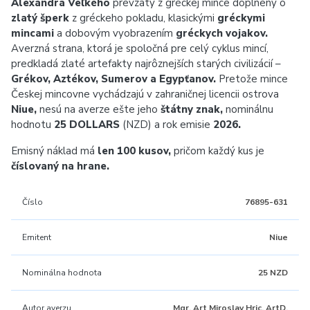
Alexandra Veľkého
prevzatý z gréckej mince doplnený o
zlatý šperk
z gréckeho pokladu, klasickými
gréckymi
mincami
a dobovým vyobrazením
gréckych vojakov.
Averzná strana, ktorá je spoločná pre celý cyklus mincí,
predkladá zlaté artefakty najrôznejších starých civilizácií –
Grékov, Aztékov, Sumerov a Egypťanov.
Pretože mince
Českej mincovne vychádzajú v zahraničnej licencii ostrova
Niue,
nesú na averze ešte jeho
štátny znak,
nominálnu
hodnotu
25 DOLLARS
(NZD) a rok emisie
2026.
Emisný náklad má
len 100 kusov,
pričom každý kus je
číslovaný na hrane.
Číslo
76895-631
Emitent
Niue
Nominálna hodnota
25 NZD
Autor averzu
Mgr. Art Miroslav Hric, ArtD.