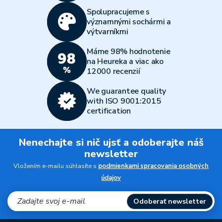
Spolupracujeme s
významnými sochármi a
výtvarníkmi
Máme 98% hodnotenie
na Heureka a viac ako
12000 recenzií
We guarantee quality
with ISO 9001:2015
certification
Nenechajte si nič ujsť a odoberajte náš
newsletter
Vložením e-mailu súhlasíte s
podmienkami spracovania osobných
údajov
Odoberať newsletter