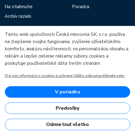
Na stiahnutie
Poradca
Archív razieb
Tento web spoločnosti Česká mincovna SK, s.r.o. používa
Medzi našich partnerov patria:
na zlepšenie svojho fungovania, zvýšenie užívateľského
komfortu, analýzu návštevnosti, na personalizáciu obsahu a
reklám a lepšie cielenie reklamy súbory cookies a
poskytuje používateľské dáta tretím stranám.
Pre viac informácií o cookies a ochrane Vášho súkromia kliknete sem.
Európska únia
Európsky fond pre regionálny rozvoj
OP Podnikanie a inovácie pre konkurencieschopnosť
Európska únia
V poriadku
Európsky fond pre regionálny rozvoj
Investície do vašej budúcnosti
Predvoľby
Odmietnuť všetko
Česká mincovna, a.s. & Česká mincovna SK, s.r.o. © 1993 - 2026