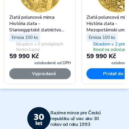
Zlatá poluncová minca
Zlatá poluncová min
História zlata -
História zlata -
Staroegyptské zlatníctvo
Mezopotámski umelc
proof
Emisia 100 ks
Emisia 100 ks
Skladom v 0 predajniach
Skladom v 2 preda
Nedostupný
Ihneď na odoslani
59 990 Kč
59 990 Kč
oslobodené od DPH
oslobode
Vypredané
Pridať do k
Razíme mince pre Českú
republiku už viac ako 30
rokov od roku 1993