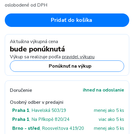
oslobodené od DPH
Pridať do košíka
Aktuálna výkupná cena
bude ponúknutá
Výkup sa realizuje podľa
pravidel výkupu
Ponúknuť na výkup
Doručenie
ihneď na odoslanie
Osobný odber v predajni
Praha 1
, Havelská 503/19
menej ako 5 ks
Praha 1
, Na Příkopě 820/24
viac ako 5 ks
Brno - střed
, Roosveltova 419/20
menej ako 5 ks