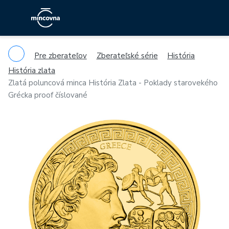
Pre zberateľov
Zberateľské série
História
História zlata
Zlatá poluncová minca História Zlata - Poklady starovekého
Grécka proof číslované
Previous
Ne