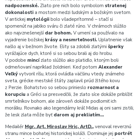
nadpozemské.
Zlato pre nich bolo symbolom
stratenej
dokonalosti
a mostom medzi ľudským a božským svetom.
V antickej
mytológii
bolo všadeprítomné – stačí si
spomenúť na jablko sváru či zlaté rúno. V chrámoch slúžilo
ako najvznešenejší
dar bohom.
V umení sa používalo na
vyjadrenie božskej
krásy a nesmrteľnosti.
Uplatnenie však
našlo aj v bežnom živote. Elity sa zdobili zlatými
šperky
vyrážajúce dych, ktoré si so sebou brali aj do hrobu.
V podobe
mincí
zlato slúžilo ako platidlo, ktorým boli
odmeňovaní napríklad žoldnieri. Keď potom
Alexander
Veľký
vytvoril ríšu, ktorá ovládla väčšinu vtedy známeho
sveta, grécke mestské štáty zaplavil prúd žltého kovu
z Perzie. Bohatstvo so sebou prinieslo
rozmarnosť a
korupciu
a Gréci sa presvedčili, že zlato síce dokáže priblížiť
smrteľníkov bohom, ale zároveň dokáže podlomiť ich
morálku. Rovnako ako legendárny kráľ Midas aj oni sami zistili,
že lesk zlata môže byť
darom aj prekliatím…
Medailér
Mgr. Art. Miroslav Hric, ArtD.
,
venoval reverznú
stranu mince bohatej historickej koláži. Dominuje jej
portrét