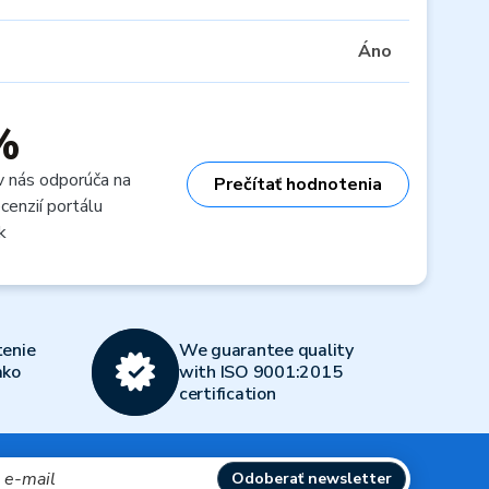
Áno
%
v nás odporúča na
Prečítať hodnotenia
cenzií portálu
k
enie
We guarantee quality
ako
with ISO 9001:2015
certification
Odoberať newsletter