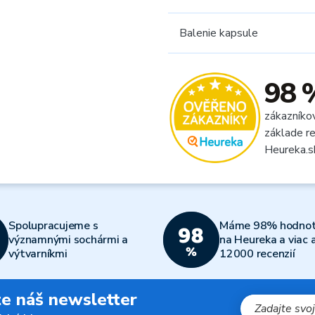
Balenie kapsule
98 
zákazníko
základe re
Heureka.s
Spolupracujeme s
Máme 98% hodnot
významnými sochármi a
na Heureka a viac 
výtvarníkmi
12000 recenzií
jte náš newsletter