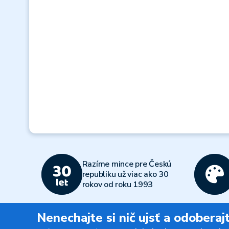
Razíme mince pre Českú
republiku už viac ako 30
rokov od roku 1993
Nenechajte si nič ujsť a odobera