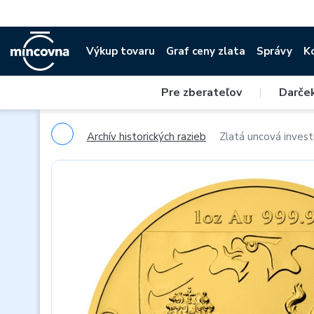
Výkup tovaru
Graf ceny zlata
Správy
K
Pre zberateľov
|
Darče
Archív historických razieb
Zlatá uncová invest