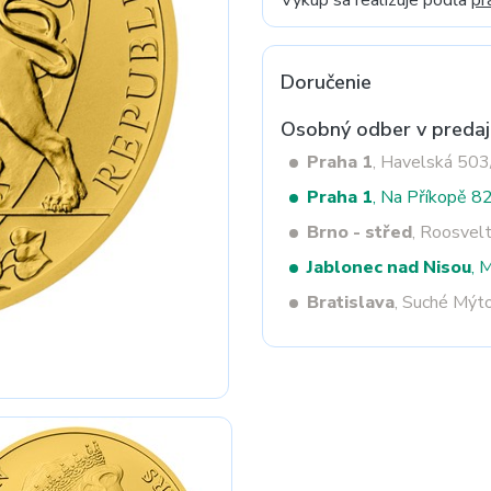
Výkup sa realizuje podľa
pr
Doručenie
Next
Osobný odber v predaj
Praha 1
, Havelská 50
Praha 1
, Na Příkopě 8
Brno - střed
, Roosvel
Jablonec nad Nisou
, 
Bratislava
, Suché Mýt