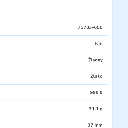
75703-650
Nie
Žiadny
Zlato
999,9
31,1 g
37 mm