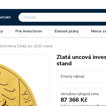
ontakt
ky
|
Pre investorov
|
Emisné plány
|
Mince s
ičná minca Český lev 2020 stand
Zlatá uncová inve
stand
Emisný náklad
Aktuálna výkupná cena
87 366 Kč