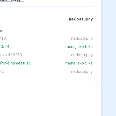
avidel výkupu
nedostupný
ni
3/19
nedostupný
20/24
menej ako 5 ks
tova 419/20
nedostupný
Mírové náměstí 15
menej ako 5 ks
o 1
nedostupný