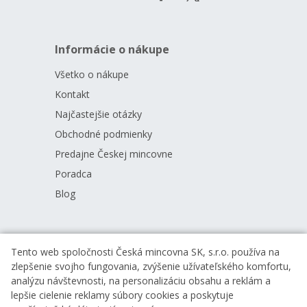
Informácie o nákupe
Všetko o nákupe
Kontakt
Najčastejšie otázky
Obchodné podmienky
Predajne Českej mincovne
Poradca
Blog
Viac o nás
Tento web spoločnosti Česká mincovna SK, s.r.o. používa na
zlepšenie svojho fungovania, zvýšenie užívateľského komfortu,
Profil spoločnosti
analýzu návštevnosti, na personalizáciu obsahu a reklám a
Naša výroba
lepšie cielenie reklamy súbory cookies a poskytuje