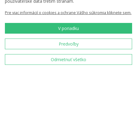
používateľské dáta tretím stranám.
Naši partneri
Kariéra
Pre viac informácií o cookies a ochrane Vášho súkromia kliknete sem.
Správy
Na stiahnutie
V poriadku
Predvoľby
Nenechajte si nič ujsť
Odmietnuť všetko
Chcem zasielať novinky
Vložením e-mailu súhlasíte s
podmienkami
spracovania osobných údajov
Sme tradičný český
výrobca a predajca
pamätných mincí a