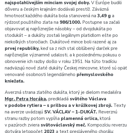
najspoľahlivejším minciam svojej doby.
V Európe budili
dôveru a českým krajinám dodávali prestíž. Záväzná
hmotnosť každého dukáta bola stanovená na
3,49 g
a
rýdzosť použitého zlata na
986/1000.
Postupne sa začali
objavovať aj najrôznejšie násobky – od dvojdukáta po
stodukát – a dukáty zostali legálnym platidlom ešte po
niekoľkých storočiach. Dukátové mince boli razené aj za
prvej republiky,
keď sa z nich stal obľúbený darček pre
najrôznejšie významné udalosti, a k poslednému pokusu o
obnovenie ich razby došlo v roku 1951. Na túto tradíciu
nadväzujú nové zlaté dukáty Českej mincovne, ktoré sú opäť
venované osobnosti legendárneho
přemyslovského
kniežaťa.
Averzná strana zlatého dukáta, ktorý je dielom medailéra
Mgr. Petra Horáka
,
predkladá
svätého Václava
v podobe rytiera – s prilbou a v krúžkovej zbroji.
Texty
na averze uvádzajú
SV. VÁCLAV – 1-DUKÁT.
Reverznú
stranu razby potom vypĺňa
plamenná orlica,
ktorá
v pazúroch zviera
svätováclavský meč.
Kompozíciu reverzu
dotvára letopočet
2023
a text presláveného chorálu: