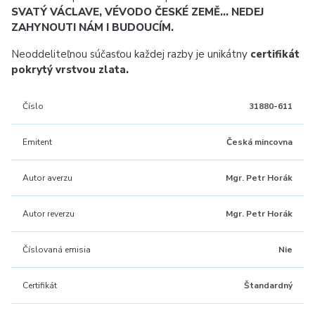
SVATÝ VÁCLAVE, VÉVODO ČESKÉ ZEMĚ… NEDEJ
ZAHYNOUTI NÁM I BUDOUCÍM.
Neoddeliteľnou súčasťou každej razby je unikátny
certifikát
pokrytý vrstvou zlata.
Číslo
31880-611
Emitent
Česká mincovna
Autor averzu
Mgr. Petr Horák
Autor reverzu
Mgr. Petr Horák
Číslovaná emisia
Nie
Certifikát
Štandardný