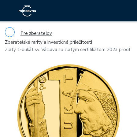
Pre zberateľov
Zberateľské rarity a investičné príležitosti
Zlatý 1-dukát sv. Václava so zlatým certifikátom 2023 proof
Previous
Ne