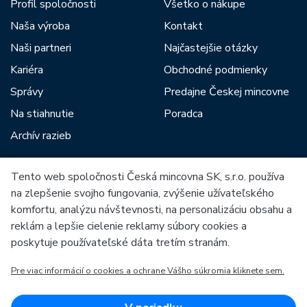
Profil spoločnosti
Všetko o nákupe
Naša výroba
Kontakt
Naši partneri
Najčastejšie otázky
Kariéra
Obchodné podmienky
Správy
Predajne Českej mincovne
Na stiahnutie
Poradca
Archív razieb
Tento web spoločnosti Česká mincovna SK, s.r.o. používa
Medzi našich partnerov patria:
na zlepšenie svojho fungovania, zvýšenie užívateľského
komfortu, analýzu návštevnosti, na personalizáciu obsahu a
reklám a lepšie cielenie reklamy súbory cookies a
poskytuje používateľské dáta tretím stranám.
Pre viac informácií o cookies a ochrane Vášho súkromia kliknete sem.
Európska únia
Európsky fond pre regionálny rozvoj
OP Podnikanie a inovácie pre konkurencieschopnosť
Európska únia