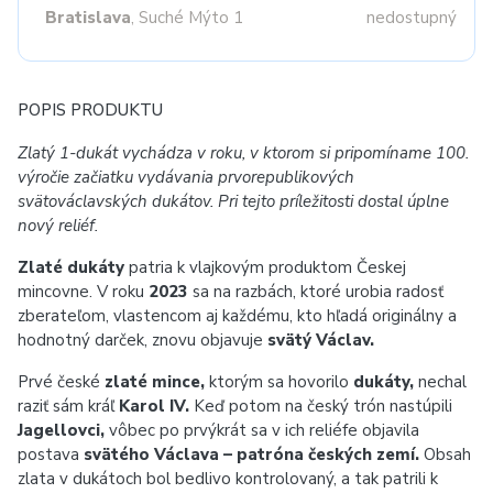
Bratislava
, Suché Mýto 1
nedostupný
POPIS PRODUKTU
Zlatý 1-dukát vychádza v roku, v ktorom si pripomíname 100.
výročie začiatku vydávania prvorepublikových
svätováclavských dukátov. Pri tejto príležitosti dostal úplne
nový reliéf.
Zlaté dukáty
patria k vlajkovým produktom Českej
mincovne. V roku
2023
sa na razbách, ktoré urobia radosť
zberateľom, vlastencom aj každému, kto hľadá originálny a
hodnotný darček, znovu objavuje
svätý Václav.
Prvé české
zlaté mince,
ktorým sa hovorilo
dukáty,
nechal
raziť sám kráľ
Karol IV.
Keď potom na český trón nastúpili
Jagellovci,
vôbec po prvýkrát sa v ich reliéfe objavila
postava
svätého Václava – patróna českých zemí.
Obsah
zlata v dukátoch bol bedlivo kontrolovaný, a tak patrili k