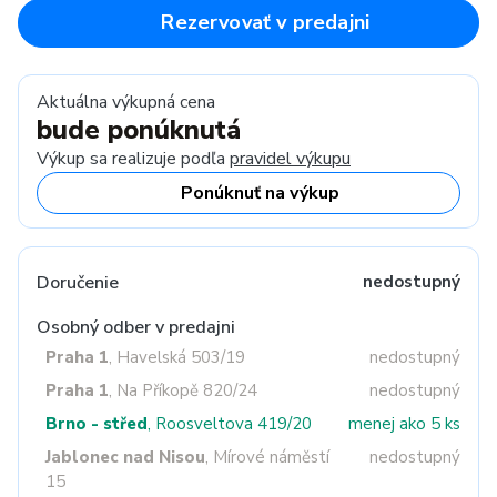
Rezervovať v predajni
Aktuálna výkupná cena
bude ponúknutá
Výkup sa realizuje podľa
pravidel výkupu
Ponúknuť na výkup
Doručenie
nedostupný
Osobný odber v predajni
Praha 1
, Havelská 503/19
nedostupný
Praha 1
, Na Příkopě 820/24
nedostupný
Brno - střed
, Roosveltova 419/20
menej ako 5 ks
Jablonec nad Nisou
, Mírové náměstí
nedostupný
15