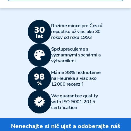
Razíme mince pre Českú
republiku už viac ako 30
rokov od roku 1993
Spolupracujeme s
významnými sochármi a
výtvarníkmi
Máme 98% hodnotenie
na Heureka a viac ako
12000 recenzií
We guarantee quality
with ISO 9001:2015
certification
Nenechajte si nič ujsť a odoberajte náš