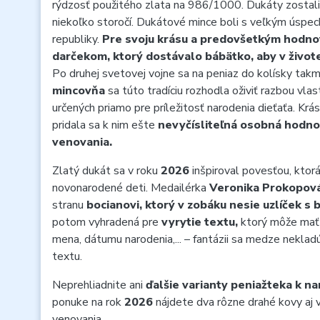
rýdzosť použitého zlata na 986/1000.
Dukáty zostal
niekoľko storočí. Dukátové mince boli s veľkým úspec
republiky.
Pre svoju krásu a predovšetkým hodno
darčekom, ktorý dostávalo bábätko, aby v živo
Po druhej svetovej vojne sa na peniaz do kolísky tak
mincovňa
sa túto tradíciu rozhodla oživiť razbou vla
určených priamo pre príležitosť narodenia dieťaťa. Krá
pridala sa k nim ešte
nevyčísliteľná osobná hodn
venovania.
Zlatý dukát sa v roku
2026
inšpiroval povesťou, ktorá
novonarodené deti. Medailérka
Veronika Prokopová
stranu
bocianovi, ktorý v zobáku nesie uzlíček s
potom vyhradená pre
vyrytie textu,
ktorý môže mať
mena, dátumu narodenia,... – fantázii sa medze neklad
textu.
Neprehliadnite ani
ďalšie varianty peniažteka k na
ponuke na rok
2026
nájdete dva rôzne drahé kovy aj 
venovania.