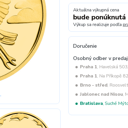
Aktuálna výkupná cena
bude ponúknutá
Next
Výkup sa realizuje podľa
pr
Doručenie
Osobný odber v predaj
Praha 1
, Havelská 50
Praha 1
, Na Příkopě 8
Brno - střed
, Roosvel
Jablonec nad Nisou
, 
Bratislava
, Suché Mýt