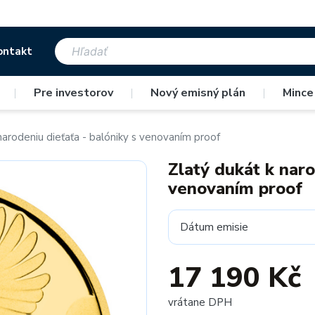
ontakt
|
Pre investorov
|
Nový emisný plán
|
Mince
narodeniu dieťaťa - balóniky s venovaním proof
Zlatý dukát k naro
venovaním proof
Dátum emisie
17 190 Kč
vrátane DPH