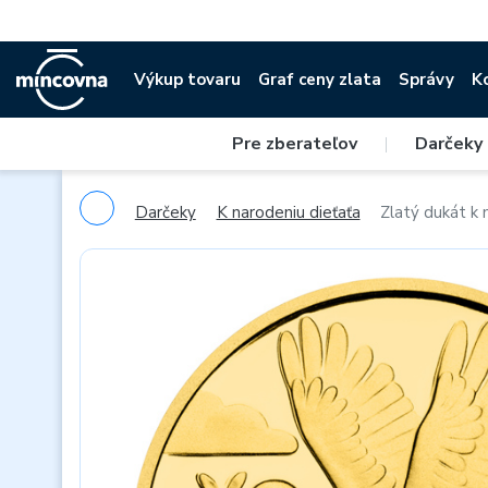
Výkup tovaru
Graf ceny zlata
Správy
K
Pre zberateľov
|
Darčeky
Darčeky
K narodeniu dieťaťa
Zlatý dukát k 