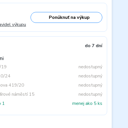
Ponúknuť na výkup
avidel výkupu
do 7 dní
ni
3/19
nedostupný
20/24
nedostupný
tova 419/20
nedostupný
Mírové náměstí 15
nedostupný
o 1
menej ako 5 ks