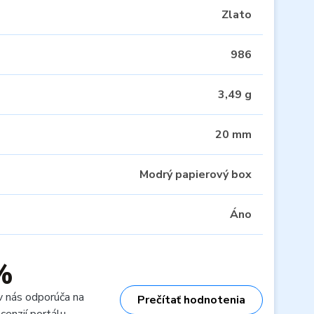
Zlato
986
3,49 g
20 mm
Modrý papierový box
Áno
%
v nás odporúča na
Prečítať hodnotenia
cenzií portálu