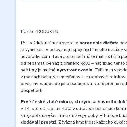
POPIS PRODUKTU
Pre každú kultúru na svete je
narodenie dieťaťa
dôvo
je výnimkou. S oslavami je spojených mnoho rituálov 
novorodencom.
Taká pozornosť môže mať rozličnú po
od nepamäti peniaz z drahého kovu – napríklad tento
na ktorý je možné
vyryť venovanie.
Talizman v podo
v rodinách bohatých mešťanov aj chudobných roľníkov.
prvou investíciou do jeho budúcnosti, ktorú preňho rod
dospelosti.
Prvé české zlaté mince, ktorým sa hovorilo duk
v 14. storočí.
Obsah zlata v dukátoch bol prísne kontro
k najspoľahlivejším minciam svojej doby.
V Európe budi
dodávali prestíž
. Záväzná hmotnosť každého dukáta