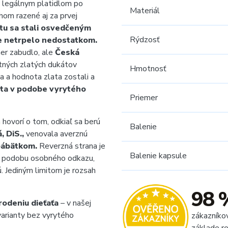
i legálnym platidlom po
Materiál
hom razené aj za prvej
tu sa stali osvedčeným
Rýdzosť
te netrpelo nedostatkom.
mer zabudlo, ale
Česká
stných zlatých dukátov
Hmotnosť
sa a hodnota zlata zostali a
ota v podobe vyrytého
Priemer
 hovorí o tom, odkiaľ sa berú
Balenie
, DiS.,
venovala averznú
 bábätkom.
Reverzná strana je
Balenie kapsule
 podobu osobného odkazu,
ú. Jediným limitom je rozsah
98 
rodeniu dieťaťa
– v našej
varianty bez vyrytého
zákazníko
základe re