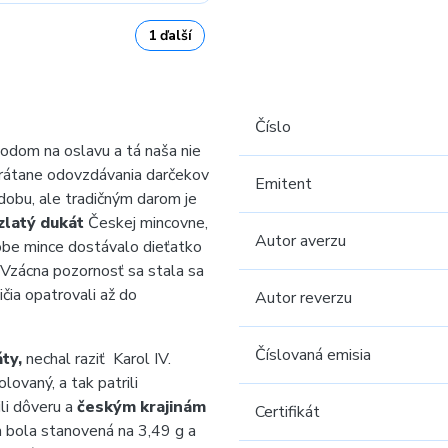
1 ďalší
Číslo
dom na oslavu a tá naša nie
vrátane odovzdávania darčekov
Emitent
dobu, ale
tradičným darom je
zlatý dukát
Českej mincovne,
Autor averzu
be mince dostávalo dieťatko
 Vzácna pozornosť sa stala sa
ičia opatrovali až do
Autor reverzu
Číslovaná emisia
áty,
nechal raziť Karol IV.
lovaný, a tak patrili
li dôveru a
českým krajinám
Certifikát
 bola stanovená na 3,49 g
a