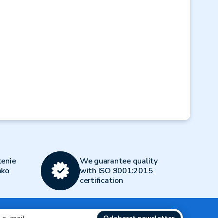
Next
enie
We guarantee quality
ako
with ISO 9001:2015
certification