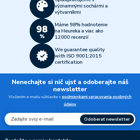
významnými sochármi a
výtvarníkmi
Máme 98% hodnotenie
na Heureka a viac ako
12000 recenzií
We guarantee quality
with ISO 9001:2015
certification
Nenechajte si nič ujsť a odoberajte náš
newsletter
Vložením e-mailu súhlasíte s
podmienkami spracovania osobných
údajov
Odoberať newsletter