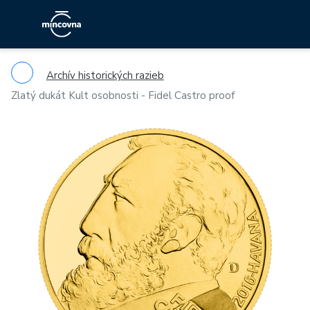
Archív historických razieb
Zlatý dukát Kult osobnosti - Fidel Castro proof
Previous
Ne