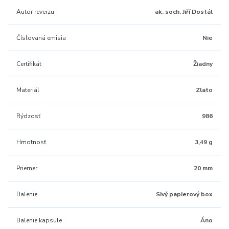
Autor reverzu
ak. soch. Jiří Dostál
Číslovaná emisia
Nie
Certifikát
Žiadny
Materiál
Zlato
Rýdzosť
986
Hmotnosť
3,49 g
Priemer
20 mm
Balenie
Sivý papierový box
Balenie kapsule
Áno