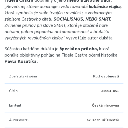
Fidela Castra
doplnený o jeho
meno a životné dáta.
„Reverznej strane dominuje zvislo rozvinutá
kubánska vlajka,
ktorá symbolizuje stále trvajúcu revolúciu, s vodorovným
zápisom Castrovho citátu
SOCIALISMUS, NEBO SMRT.
Zvlnenie pruhov pri slove SMRT, ktoré je otočené hore
nohami, potom pripomína nekompromisnosť a brutalitu
vytýčených revolučných cieľov,“
vysvetľuje autor dukáta.
Súčasťou každého dukáta je
špeciálna príloha,
ktorá
ponúka objektívny pohľad na Fidela Castra očami historika
Pavla Kosatíka.
Zberateľská séria
Kult osobnosti
Číslo
31994-651
Emitent
Česká mincovna
Autor averzu
ak. soch. Jiří Dostál