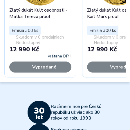
Zlatý dukát Kult osobnosti -
Zlatý dukát Kult oso
Matka Tereza proof
Karl Marx proof
Emisia 300 ks
Emisia 300 ks
Skladom v 0 predajniach
Skladom v 0 preda
Nedostupný
Nedostupný
12 990 Kč
12 990 Kč
vrátane DPH
vr
Vypredané
Vypreda
Razíme mince pre Českú
republiku už viac ako 30
rokov od roku 1993
Spolupracujeme s