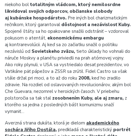
niekoho bol
totalitným vládcom, ktorý nemilosrdne
likvidoval svojich odporcov, občianske slobody
aj kubánske hospodárstvo.
Pre iných bol charizmatickým
rečníkom, ktorý garantoval
dôstojnosť a nezávislosť Kuby.
Spojené štáty sa ho opakovane snažili odstrániť – vzdoroval
pokusom o atentát,
ekonomickému embargu
aj kontrarevolúcii. Aj keď sa zo začiatku snažil o politiku
nezávislú od
Sovietskeho zväzu,
tieto úklady ho vohnali do
náruče Moskvy a planétu priviedli na prah atómovej vojny.
Ako roky plynuli, v USA sa vystriedalo desať prezidentov, vo
Vatikáne päť pápežov a ZSSR sa zrútil. Fidel Castro sa však
stále držal pri moci, a to až do roku
2008,
keď ho zradilo
zdravie. Na rozdiel od oslavovaných revolucionárov, akým bol
Che Guevara, nezomrel v heroických časoch. V priebehu
polstoročia sa tak stal
zosobnením Kuby, ale aj zmaru,
z
ktorého sa jedna z posledných bášt komunizmu snaží
vymaniť
…
Averzná strana dukáta, ktorá je dielom
akademického
sochára Jiřího Dostála
,
predkladá charakteristický
portrét