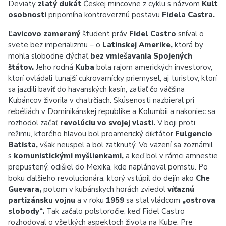
Deviaty
zlatý dukát
Českej mincovne z cyklu s názvom
Kult
osobnosti
pripomína kontroverznú postavu
Fidela Castra.
Ľavicovo zameraný
študent práv
Fidel Castro
sníval o
svete bez imperializmu – o
Latinskej Amerike,
ktorá by
mohla slobodne dýchať
bez vmiešavania Spojených
štátov.
Jeho rodná
Kuba
bola rajom amerických investorov,
ktorí ovládali tunajší cukrovarnícky priemysel, aj turistov, ktorí
sa jazdili baviť do havanských kasín, zatiaľ čo väčšina
Kubáncov živorila v chatrčiach. Skúsenosti nazbieral pri
rebéliách v Dominikánskej republike a Kolumbii a nakoniec sa
rozhodol začať
revolúciu vo svojej vlasti.
V boji proti
režimu, ktorého hlavou bol proamerický diktátor
Fulgencio
Batista,
však neuspel a bol zatknutý. Vo väzení sa zoznámil
s
komunistickými myšlienkami,
a keď bol v rámci amnestie
prepustený, odišiel do Mexika, kde naplánoval pomstu. Po
boku ďalšieho revolucionára, ktorý vstúpil do dejín ako
Che
Guevara,
potom v kubánskych horách zviedol
víťaznú
partizánsku vojnu
a v roku
1959
sa stal vládcom
„ostrova
slobody“.
Tak začalo polstoročie, keď Fidel Castro
rozhodoval o všetkých aspektoch života na Kube. Pre