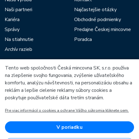
Naši partneri
Najčastejšie otázky
Kariéra
Obchodné podmienky
Správy
Predajne Českej mincovne
Na stiahnutie
Poradca
Archív razieb
Tento web spoločnosti Česká mincovna SK, s.r.o. používa
Medzi našich partnerov patria:
na zlepšenie svojho fungovania, zvýšenie užívateľského
komfortu, analýzu návštevnosti, na personalizáciu obsahu a
reklám a lepšie cielenie reklamy súbory cookies a
poskytuje používateľské dáta tretím stranám.
Pre viac informácií o cookies a ochrane Vášho súkromia kliknete sem.
Európska únia
Európsky fond pre regionálny rozvoj
OP Podnikanie a inovácie pre konkurencieschopnosť
Európska únia
V poriadku
Európsky fond pre regionálny rozvoj
Investície do vašej budúcnosti