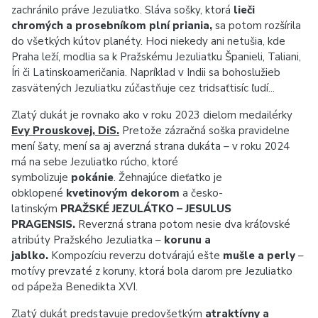
zachránilo práve Jezuliatko. Sláva sošky, ktorá
lieči
chromých a prosebníkom plní priania,
sa potom rozšírila
do všetkých kútov planéty. Hoci niekedy ani netušia, kde
Praha leží, modlia sa k Pražskému Jezuliatku Španieli, Taliani,
Íri či Latinskoameričania. Napríklad v Indii sa bohoslužieb
zasvätených Jezuliatku zúčastňuje cez tridsaťtisíc ľudí...
Zlatý dukát je rovnako ako v roku 2023 dielom medailérky
Evy Prouskovej, DiS.
Pretože zázračná soška pravidelne
mení šaty, mení sa aj averzná strana dukáta – v roku 2024
má na sebe Jezuliatko rúcho, ktoré
symbolizuje
pokánie
. Žehnajúce dieťatko
je
obklopené
kvetinovým dekorom
a česko-
latinským
PRAŽSKÉ JEZULÁTKO – JESULUS
PRAGENSIS.
Reverzná strana potom nesie dva kráľovské
atribúty Pražského Jezuliatka –
korunu a
jablko.
Kompozíciu reverzu dotvárajú ešte
mušle a perly
–
motívy prevzaté z koruny, ktorá bola darom pre Jezuliatko
od pápeža Benedikta XVI.
Zlatý dukát predstavuje predovšetkým
atraktívny a