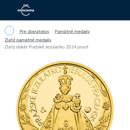
Pre zberateľov
Pamätné medaily
Zlaté pamätné medaily
Zlatý dukát Pražské Jezuliatko 2024 proof
Previous
Ne