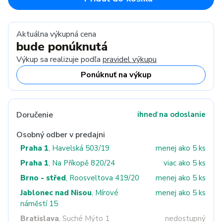
Aktuálna výkupná cena
bude ponúknutá
Výkup sa realizuje podľa
pravidel výkupu
Ponúknuť na výkup
Doručenie
ihneď na odoslanie
Osobný odber v predajni
Praha 1
, Havelská 503/19
menej ako 5 ks
Praha 1
, Na Příkopě 820/24
viac ako 5 ks
Brno - střed
, Roosveltova 419/20
menej ako 5 ks
Jablonec nad Nisou
, Mírové
menej ako 5 ks
náměstí 15
Bratislava
, Suché Mýto 1
nedostupný