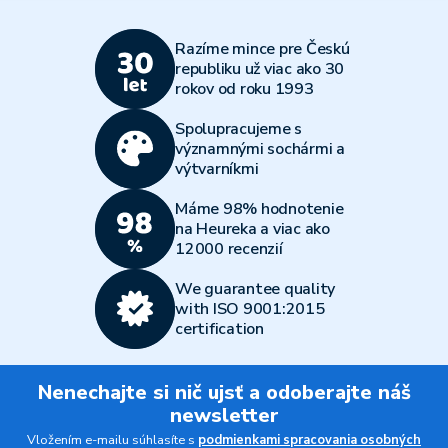
Razíme mince pre Českú
republiku už viac ako 30
rokov od roku 1993
Spolupracujeme s
významnými sochármi a
výtvarníkmi
Máme 98% hodnotenie
na Heureka a viac ako
12000 recenzií
We guarantee quality
with ISO 9001:2015
certification
Nenechajte si nič ujsť a odoberajte náš
newsletter
Vložením e-mailu súhlasíte s
podmienkami spracovania osobných