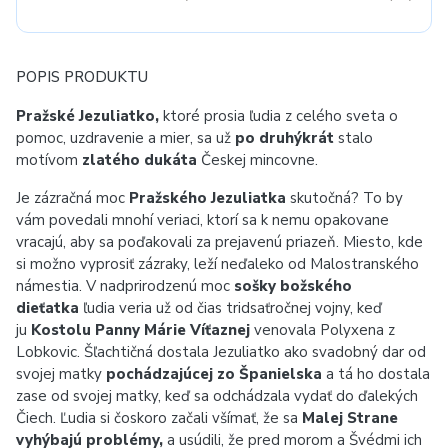
POPIS PRODUKTU
Pražské Jezuliatko,
ktoré prosia ľudia z celého sveta o
pomoc, uzdravenie a mier, sa už
po druhýkrát
stalo
motívom
zlatého dukáta
Českej mincovne.
Je zázračná moc
Pražského Jezuliatka
skutočná? To by
vám povedali mnohí veriaci, ktorí sa k nemu opakovane
vracajú, aby sa poďakovali za prejavenú priazeň. Miesto, kde
si možno vyprosiť zázraky, leží neďaleko od Malostranského
námestia. V nadprirodzenú moc
sošky božského
dieťatka
ľudia veria už od čias tridsaťročnej vojny, keď
ju
Kostolu Panny Márie Víťaznej
venovala Polyxena z
Lobkovic. Šľachtičná dostala Jezuliatko ako svadobný dar od
svojej matky
pochádzajúcej zo Španielska
a tá ho dostala
zase od svojej matky, keď sa odchádzala vydať do ďalekých
Čiech. Ľudia si čoskoro začali všímať, že sa
Malej Strane
vyhýbajú problémy,
a usúdili, že pred morom a Švédmi ich