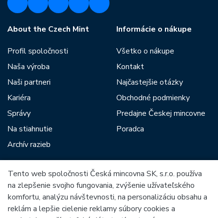
About the Czech Mint
Informácie o nákupe
Profil spoločnosti
Všetko o nákupe
Naša výroba
Kontakt
Naši partneri
Najčastejšie otázky
Kariéra
Obchodné podmienky
Správy
Predajne Českej mincovne
Na stiahnutie
Poradca
Archív razieb
Tento web spoločnosti Česká mincovna SK, s.r.o. používa
Medzi našich partnerov patria:
na zlepšenie svojho fungovania, zvýšenie užívateľského
komfortu, analýzu návštevnosti, na personalizáciu obsahu a
reklám a lepšie cielenie reklamy súbory cookies a