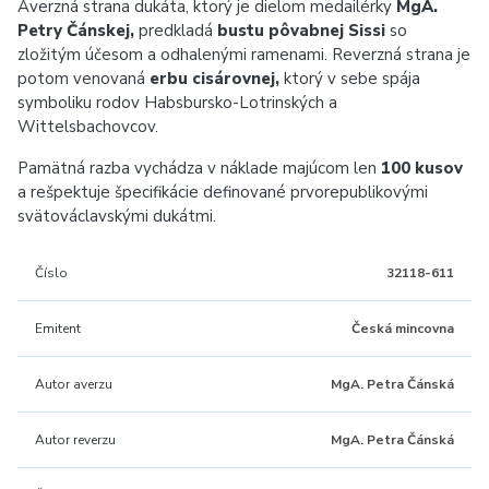
Averzná strana dukáta, ktorý je dielom medailérky
MgA.
Petry Čánskej,
predkladá
bustu pôvabnej Sissi
so
zložitým účesom a odhalenými ramenami. Reverzná strana je
potom venovaná
erbu cisárovnej,
ktorý v sebe spája
symboliku rodov Habsbursko-Lotrinských a
Wittelsbachovcov.
Pamätná razba vychádza v náklade majúcom len
100 kusov
a rešpektuje špecifikácie definované prvorepublikovými
svätováclavskými dukátmi.
Číslo
32118-611
Emitent
Česká mincovna
Autor averzu
MgA. Petra Čánská
Autor reverzu
MgA. Petra Čánská