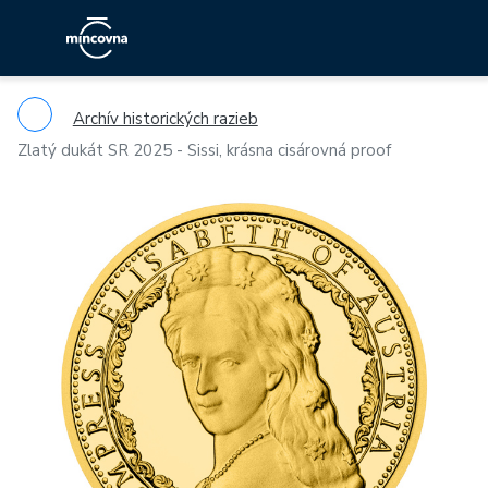
Archív historických razieb
Zlatý dukát SR 2025 - Sissi, krásna cisárovná proof
Previous
Ne