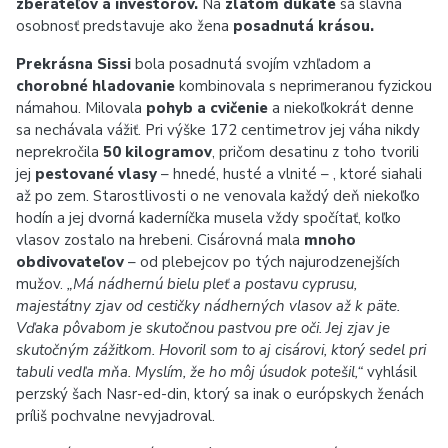
zberateľov a investorov.
Na
zlatom dukáte
sa slávna
osobnosť predstavuje ako žena
posadnutá krásou.
Prekrásna Sissi
bola posadnutá svojím vzhľadom a
chorobné hladovanie
kombinovala s neprimeranou fyzickou
námahou. Milovala
pohyb a cvičenie
a niekoľkokrát denne
sa nechávala vážiť. Pri výške 172 centimetrov jej váha nikdy
neprekročila
50 kilogramov
, pričom desatinu z toho tvorili
jej
pestované vlasy
– hnedé, husté a vlnité – , ktoré siahali
až po zem. Starostlivosti o ne venovala každý deň niekoľko
hodín a jej dvorná kaderníčka musela vždy spočítať, koľko
vlasov zostalo na hrebeni. Cisárovná mala
mnoho
obdivovateľov
– od plebejcov po tých najurodzenejších
mužov.
„Má nádhernú bielu pleť a postavu cyprusu,
majestátny zjav od cestičky nádherných vlasov až k päte.
Vďaka pôvabom je skutočnou pastvou pre oči. Jej zjav je
skutočným zážitkom. Hovoril som to aj cisárovi, ktorý sedel pri
tabuli vedľa mňa. Myslím, že ho môj úsudok potešil,“
vyhlásil
perzský šach Nasr-ed-din, ktorý sa inak o európskych ženách
príliš pochvalne nevyjadroval.