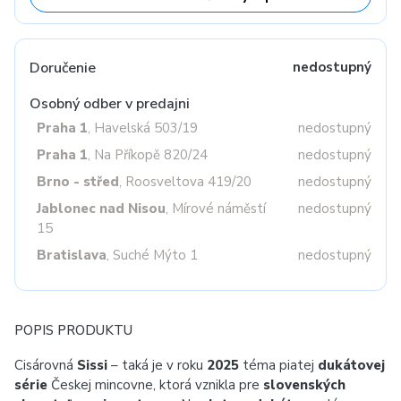
Doručenie
nedostupný
Osobný odber v predajni
Praha 1
, Havelská 503/19
nedostupný
Praha 1
, Na Příkopě 820/24
nedostupný
Brno - střed
, Roosveltova 419/20
nedostupný
Jablonec nad Nisou
, Mírové náměstí
nedostupný
15
Bratislava
, Suché Mýto 1
nedostupný
POPIS PRODUKTU
Cisárovná
Sissi
– taká je v roku
2025
téma piatej
dukátovej
série
Českej mincovne, ktorá vznikla pre
slovenských