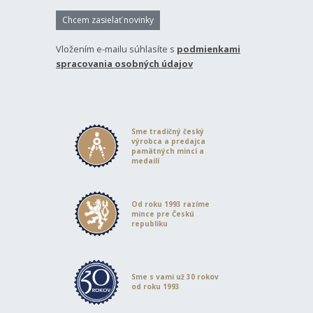
Chcem zasielať novinky
Vložením e-mailu súhlasíte s
podmienkami
spracovania osobných údajov
Sme tradičný český
výrobca a predajca
pamätných mincí a
medailí
Od roku 1993 razíme
mince pre Českú
republiku
Sme s vami už 30 rokov
od roku 1993