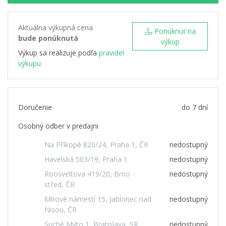
Aktuálna výkupná cena
Ponúknuť na
bude ponúknutá
výkup
Výkup sa realizuje podľa
pravidel
výkupu.
Doručenie
do 7 dní
Osobný odber v predajni
Na Příkopě 820/24, Praha 1, ČR
nedostupný
Havelská 503/19, Praha 1
nedostupný
Roosveltova 419/20, Brno -
nedostupný
střed, ČR
Mírové námestí 15, Jablonec nad
nedostupný
Nisou, ČR
Suché Mýto 1, Bratislava, SR
nedostupný