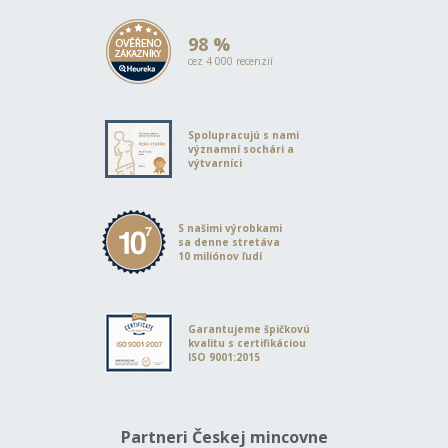
98 %
cez 4 000 recenzií
Spolupracujú s nami
významní sochári a
výtvarníci
S našimi výrobkami
sa denne stretáva
10 miliónov ľudí
Garantujeme špičkovú
kvalitu s certifikáciou
ISO 9001:2015
Partneri Českej mincovne