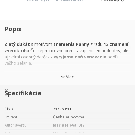
Popis
Zlatý dukát
s motívom
znamenia Panny
z radu
12 znamení
zverokruhu
Českej mincovne predstavuje nielen hodnotný, ale
aj veľmi osobný darček -
vyryjeme naň venovanie
podľa
vášho želania.
Pannám patrí vedľa rovnomenného súhvezdia mnoho ďalších
Viac
atribútov, ktoré ovplyvňujú ich život a charakter. Ich živlom
je
zem,
symbol spoľahlivosti a uskutočnenia, čo je príhodné -
Špecifikácia
Panny sú totiž usilovné metodické stvorenia, ktoré
stoja
nohami na zemi,
svoj život majú pevne v rukách a chcú
dosiahnuť všetky vytýčené ciele. Kovom, ktorý je Pannám
Číslo
31306-611
vlastným, je živá
ortuť
a planétou, ktorá im vládne, je
Merkúr
-
Emitent
Česká mincovna
symbol rozumu a analytického myslenia. Farbou Panny
je
sivá.
Autor averzu
Mária Filová, DiS.
Autor reverzu
Mária Filová, DiS.