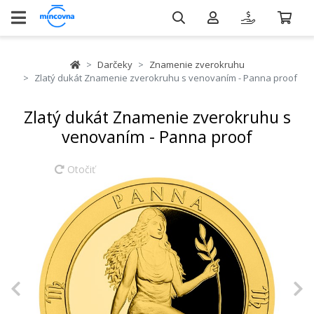
Darčeky
Znamenie zverokruhu
Zlatý dukát Znamenie zverokruhu s venovaním - Panna proof
Zlatý dukát Znamenie zverokruhu s
venovaním - Panna proof
Otočiť
Previous
N