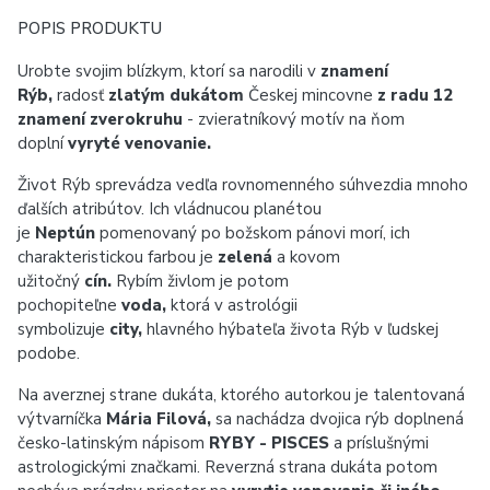
POPIS PRODUKTU
Urobte svojim blízkym, ktorí sa narodili v
znamení
Rýb,
radosť
zlatým dukátom
Českej mincovne
z radu 12
znamení zverokruhu
- zvieratníkový motív na ňom
doplní
vyryté venovanie.
Život Rýb sprevádza vedľa rovnomenného súhvezdia mnoho
ďalších atribútov. Ich vládnucou planétou
je
Neptún
pomenovaný po božskom pánovi morí, ich
charakteristickou farbou je
zelená
a kovom
užitočný
cín.
Rybím živlom je potom
pochopiteľne
voda,
ktorá v astrológii
symbolizuje
city,
hlavného hýbateľa života Rýb v ľudskej
podobe.
Na averznej strane dukáta, ktorého autorkou je talentovaná
výtvarníčka
Mária Filová,
sa nachádza dvojica rýb doplnená
česko-latinským nápisom
RYBY - PISCES
a príslušnými
astrologickými značkami. Reverzná strana dukáta potom