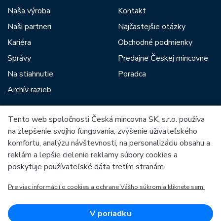
Naša výroba
Kontakt
Naši partneri
Najčastejšie otázky
Kariéra
Obchodné podmienky
Správy
Predajne Českej mincovne
Na stiahnutie
Poradca
Archív razieb
Tento web spoločnosti Česká mincovna SK, s.r.o. používa
Medzi našich partnerov patria:
na zlepšenie svojho fungovania, zvýšenie užívateľského
komfortu, analýzu návštevnosti, na personalizáciu obsahu a
reklám a lepšie cielenie reklamy súbory cookies a
poskytuje používateľské dáta tretím stranám.
Pre viac informácií o cookies a ochrane Vášho súkromia kliknete sem.
Európska únia
Európsky fond pre regionálny rozvoj
OP Podnikanie a inovácie pre konkurencieschopnosť
Európska únia
V poriadku
Európsky fond pre regionálny rozvoj