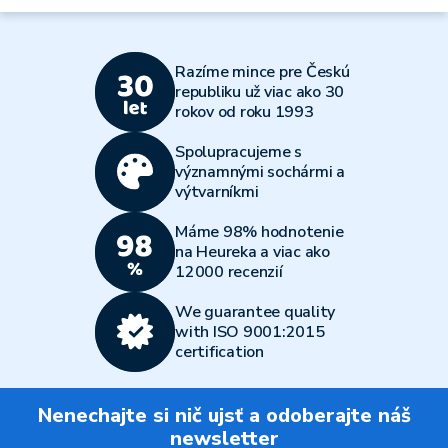
Razíme mince pre Českú
republiku už viac ako 30
rokov od roku 1993
Spolupracujeme s
významnými sochármi a
výtvarníkmi
Máme 98% hodnotenie
na Heureka a viac ako
12000 recenzií
We guarantee quality
with ISO 9001:2015
certification
Nenechajte si nič ujsť a odoberajte náš
newsletter