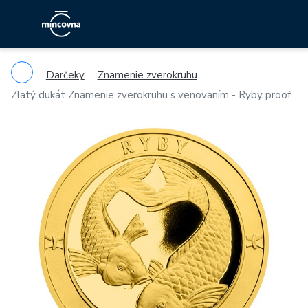
Darčeky
Znamenie zverokruhu
Zlatý dukát Znamenie zverokruhu s venovaním - Ryby proof
Previous
Ne