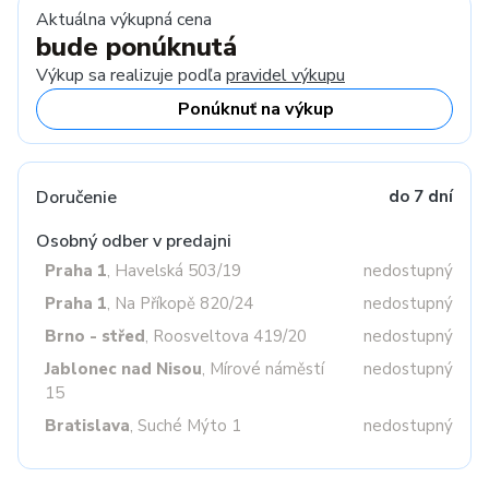
Aktuálna výkupná cena
bude ponúknutá
Výkup sa realizuje podľa
pravidel výkupu
Ponúknuť na výkup
Doručenie
do 7 dní
Osobný odber v predajni
Praha 1
, Havelská 503/19
nedostupný
Praha 1
, Na Příkopě 820/24
nedostupný
Brno - střed
, Roosveltova 419/20
nedostupný
Jablonec nad Nisou
, Mírové náměstí
nedostupný
15
Bratislava
, Suché Mýto 1
nedostupný