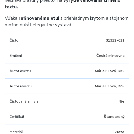
necháva prázdny priestor na
vyrytie venovania či iného
textu.
Vďaka
rafinovanému etui
s priehľadným krytom a stojanom
možno dukát elegantne vystaviť.
Číslo
31312-611
Emitent
Česká mincovna
Autor averzu
Mária Filová, DiS.
Autor reverzu
Mária Filová, DiS.
Číslovaná emisia
Nie
Certifikát
Štandardný
Materiál
Zlato