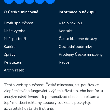
O České mincovně
Informace o nákupu
Profil společnosti
Vše o nákupu
Naše výroba
Kontakt
Naši partneři
Často kladené dotazy
Kariéra
Obchodní podmínky
Zprávy
Prodejny České mincovny
Ke stažení
Rádce
Archiv ražeb
Tento web společnosti Česká mincovna, a.s. používá ke
Mezi naše partnery patří:
zlepšení svého fungování, zvýšení uživatelského komfortu,
analýze návštěvnosti, k personalizaci obsahu a reklam a
lepšímu cílení reklamy soubory cookies a poskytuje
uživatelská data třetí straně.