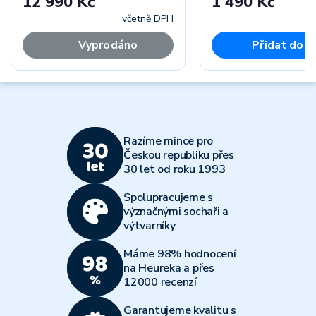
12 990 Kč
1 490 Kč
včetně DPH
Vyprodáno
Přidat do k
Razíme mince pro
Českou republiku přes
30 let od roku 1993
Spolupracujeme s
význačnými sochaři a
výtvarníky
Máme 98% hodnocení
na Heureka a přes
12000 recenzí
Garantujeme kvalitu s