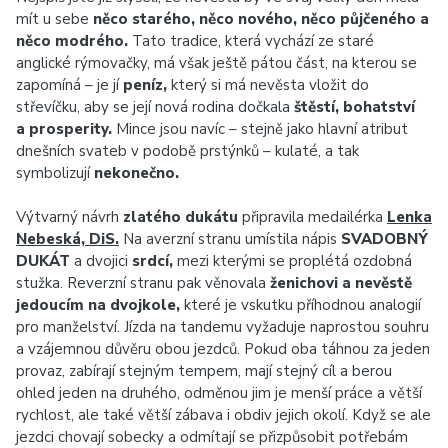
mít u sebe
něco starého, něco nového, něco půjčeného a
něco modrého.
Tato tradice, která vychází ze staré
anglické rýmovačky, má však ještě pátou část, na kterou se
zapomíná – je jí
peníz,
který si má nevěsta vložit do
střevíčku, aby se její nová rodina dočkala
štěstí, bohatství
a prosperity.
Mince jsou navíc – stejně jako hlavní atribut
dnešních svateb v podobě prstýnků – kulaté, a tak
symbolizují
nekonečno.
Výtvarný návrh
zlatého dukátu
připravila medailérka
Lenka
Nebeská, DiS.
Na averzní stranu umístila nápis
SVADOBNÝ
DUKÁT
a dvojici
srdcí,
mezi kterými se proplétá ozdobná
stužka. Reverzní stranu pak věnovala
ženichovi a nevěstě
jedoucím na dvojkole,
které je vskutku příhodnou analogií
pro manželství. Jízda na tandemu vyžaduje naprostou souhru
a vzájemnou důvěru obou jezdců. Pokud oba táhnou za jeden
provaz, zabírají stejným tempem, mají stejný cíl a berou
ohled jeden na druhého, odměnou jim je menší práce a větší
rychlost, ale také větší zábava i obdiv jejich okolí. Když se ale
jezdci chovají sobecky a odmítají se přizpůsobit potřebám