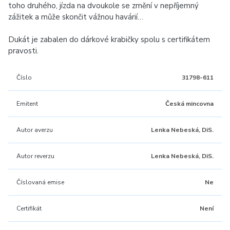
toho druhého, jízda na dvoukole se změní v nepříjemný
zážitek a může skončit vážnou havárií…
Dukát je zabalen do dárkové krabičky spolu s certifikátem
pravosti.
Číslo
31798-611
Emitent
Česká mincovna
Autor averzu
Lenka Nebeská, DiS.
Autor reverzu
Lenka Nebeská, DiS.
Číslovaná emise
Ne
Certifikát
Není