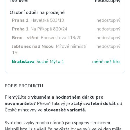
Doručení
nedostupný
Osobní odběr na prodejně
Praha 1
, Havelská 503/19
nedostupný
Praha 1
, Na Příkopě 820/24
nedostupný
Brno - střed
, Roosveltova 419/20
nedostupný
Jablonec nad Nisou
, Mírové náměstí
nedostupný
15
Bratislava
, Suché Mýto 1
méně než 5 ks
POPIS PRODUKTU
Přemýšlíte o
vkusném a hodnotném dárku pro
novomanžele?
Přesně takový je
zlatý svatební dukát
od
České mincovny ve
slovenské variantě.
Svatební zvyky mnoha národů jsou spojeny s mincemi.
Nejspíš jste již slyšeli, že nevěsta by ve svůj velký den měla