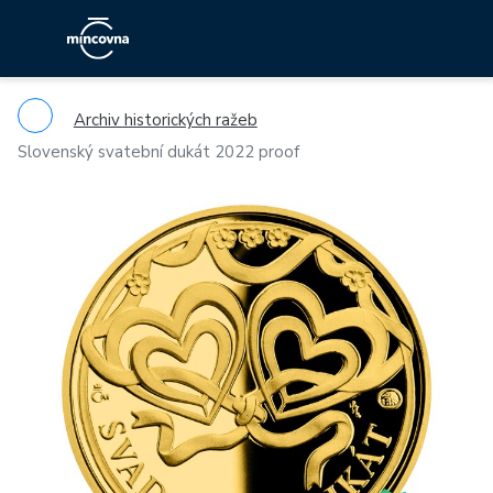
Archiv historických ražeb
Slovenský svatební dukát 2022 proof
Previous
Ne