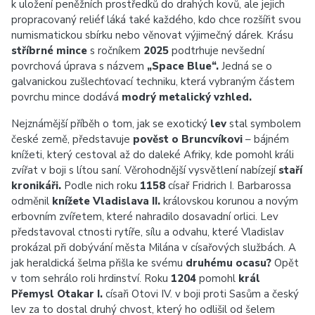
k uložení peněžních prostředků do drahých kovů, ale jejich
propracovaný reliéf láká také každého, kdo chce rozšířit svou
numismatickou sbírku nebo věnovat výjimečný dárek. Krásu
stříbrné mince
s ročníkem
2025
podtrhuje nevšední
povrchová úprava s názvem
„Space Blue“.
Jedná se o
galvanickou zušlechťovací techniku, která vybraným částem
povrchu mince dodává
modrý metalický vzhled.
Nejznámější příběh o tom, jak se exotický
lev
stal symbolem
české země, představuje
pověst o Bruncvíkovi
– bájném
knížeti, který cestoval až do daleké Afriky, kde pomohl králi
zvířat v boji s lítou saní. Věrohodnější vysvětlení nabízejí
staří
kronikáři.
Podle nich roku
1158
císař Fridrich I. Barbarossa
odměnil
knížete Vladislava II.
královskou korunou a novým
erbovním zvířetem, které nahradilo dosavadní orlici. Lev
představoval ctnosti rytíře, sílu a odvahu, které Vladislav
prokázal při dobývání města Milána v císařových službách. A
jak heraldická šelma přišla ke svému
druhému ocasu?
Opět
v tom sehrálo roli hrdinství. Roku
1204
pomohl
král
Přemysl Otakar I.
císaři Otovi IV. v boji proti Sasům a český
lev za to dostal druhý chvost, který ho odlišil od šelem