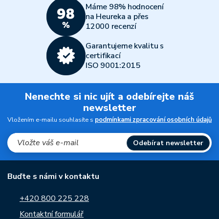
Máme 98% hodnocení
na Heureka a přes
12000 recenzí
Garantujeme kvalitu s
certifikací
ISO 9001:2015
Nenechte si nic ujít a odebírejte náš
newsletter
Vložením e-mailu souhlasíte s
podmínkami zpracování osobních údajů
Odebírat newsletter
Buďte s námi v kontaktu
+420 800 225 228
Kontaktní formulář