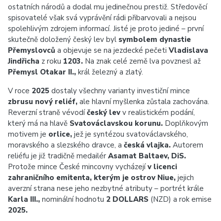
ostatních národů a dodal mu jedinečnou prestiž. Středověcí
spisovatelé však svá vyprávění rádi přibarvovali a nejsou
spolehlivým zdrojem informací. Jisté je proto jediné – první
skutečně doložený český lev byl
symbolem dynastie
Přemyslovců
a objevuje se na jezdecké pečeti
Vladislava
Jindřicha
z roku
1203.
Na znak celé země lva povznesl až
Přemysl Otakar II.,
král železný a zlatý.
V roce
2025
dostaly všechny varianty investiční mince
zbrusu nový reliéf,
ale hlavní myšlenka zůstala zachována.
Reverzní straně vévodí
český lev
v realistickém podání,
který má na hlavě
Svatováclavskou korunu.
Doplňkovým
motivem je
orlice,
jež je syntézou svatováclavského,
moravského a slezského dravce, a
česká vlajka.
Autorem
reliéfu je již tradičně medailér
Asamat Baltaev, DiS.
Protože mince České mincovny vycházejí
v licenci
zahraničního emitenta, kterým je ostrov Niue,
jejich
averzní strana nese jeho nezbytné atributy – portrét krále
Karla III.,
nominální hodnotu
2 DOLLARS
(NZD) a rok emise
2025.