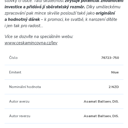
stovky či tisíce. Tato skutečnost
zvyšuje potenciál zhodnocení
investice a přidává jí sběratelský rozměr.
Díky uměleckému
zpracování pak mince skvěle poslouží také jako
originální
a hodnotný dárek
– k promoci, ke svatbě, k narození dítěte
i jen tak pro radost…
Více se dozvíte na speciálním webu:
www.ceskamincovna.cz/lev
Číslo
76723-750
Emitent
Niue
Nominální hodnota
2 NZD
Autor averzu
Asamat Baltaev, DiS.
Autor reverzu
Asamat Baltaev, DiS.