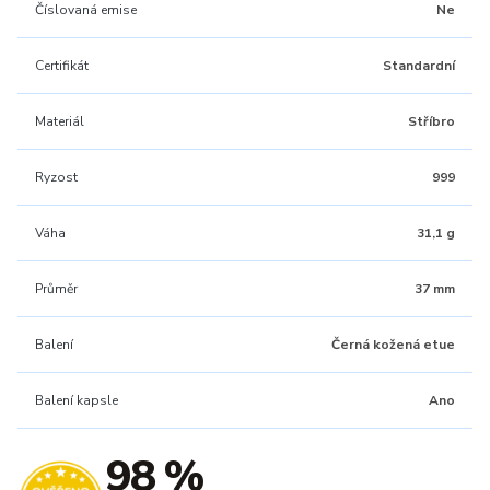
Číslovaná emise
Ne
Certifikát
Standardní
Materiál
Stříbro
Ryzost
999
Váha
31,1 g
Průměr
37 mm
Balení
Černá kožená etue
Balení kapsle
Ano
98 %