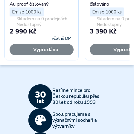
Au proof číslovaný
číslováno
Emise 1000 ks
Emise 1000 ks
Skladem na 0 prodejnách
Skladem na 0 pro
Nedostupný
Nedostupný
2 990 Kč
3 390 Kč
včetně DPH
Vyprodáno
Vyprodá
Razíme mince pro
Českou republiku přes
30 let od roku 1993
Spolupracujeme s
význačnými sochaři a
výtvarníky