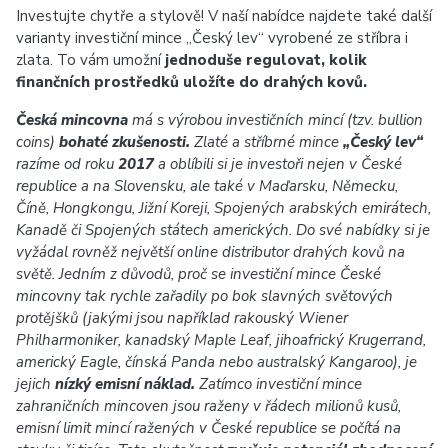
Investujte chytře a stylově! V naší nabídce najdete také další
varianty investiční mince „Český lev“ vyrobené ze stříbra i
zlata. To vám umožní
jednoduše regulovat, kolik
finančních prostředků uložíte do drahých kovů.
Česká mincovna
má s výrobou investičních mincí (tzv. bullion
coins)
bohaté zkušenosti.
Zlaté a stříbrné mince
„Český lev“
razíme od roku
2017
a oblíbili si je investoři nejen v České
republice a na Slovensku, ale také v Maďarsku, Německu,
Číně, Hongkongu, Jižní Koreji, Spojených arabských emirátech,
Kanadě či Spojených státech amerických. Do své nabídky si je
vyžádal rovněž největší online distributor drahých kovů na
světě. Jedním z důvodů, proč se investiční mince České
mincovny tak rychle zařadily po bok slavných světových
protějšků (jakými jsou například rakouský Wiener
Philharmoniker, kanadský Maple Leaf, jihoafrický Krugerrand,
americký Eagle, čínská Panda nebo australský Kangaroo), je
jejich
nízký emisní náklad.
Zatímco investiční mince
zahraničních mincoven jsou raženy v řádech milionů kusů,
emisní limit mincí ražených v České republice se počítá na