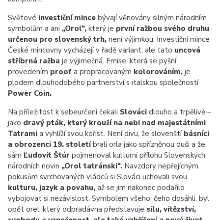
Světové
investiční mince
bývají věnovány silným národním
symbolům a ani
„Orol“,
který je
první ražbou svého druhu
určenou pro slovenský trh,
není výjimkou. Investiční mince
České mincovny vycházejí v řadě variant, ale tato
uncová
stříbrná ražba
je výjimečná. Emise, která se pyšní
provedením
proof
a propracovaným
kolorováním,
je
plodem dlouhodobého partnerství s italskou společností
Power Coin.
Na příležitost k sebeurčení čekali
Slováci
dlouho a trpělivě –
jako
dravý pták, který krouží na nebi nad majestátními
Tatrami
a vyhlíží svou kořist. Není divu, že slovenští
básníci
a obrozenci 19. století
brali orla jako spřízněnou duši a že
sám
Ľudovít Štúr
pojmenoval kulturní přílohu Slovenských
národních novin
„Orol tatránski“.
Navzdory nepřejícným
pokusům svrchovaných vládců si Slováci uchovali svou
kulturu, jazyk a povahu,
až se jim nakonec podařilo
vybojovat si nezávislost. Symbolem všeho, čeho dosáhli, byl
opět orel, který odpradávna představuje
sílu, vítězství,