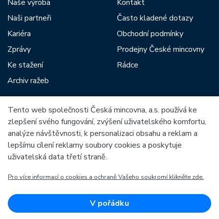
Naše výroba
Kontakt
Naši partneři
Často kladené dotazy
Kariéra
Obchodní podmínky
Zprávy
Prodejny České mincovny
Ke stažení
Rádce
Archiv ražeb
Tento web společnosti Česká mincovna, a.s. používá ke
Mezi naše partnery patří:
zlepšení svého fungování, zvýšení uživatelského komfortu,
analýze návštěvnosti, k personalizaci obsahu a reklam a
lepšímu cílení reklamy soubory cookies a poskytuje
uživatelská data třetí straně.
Pro více informací o cookies a ochraně Vašeho soukromí klikněte zde.
Evropská unie
Evropský fond pro regionální rozvoj
OP Podnikání a inovace pro konkurenceschopnost
Evropská unie
V pořádku
Evropský fond pro regionální rozvoj
Investice do vaší budoucnosti