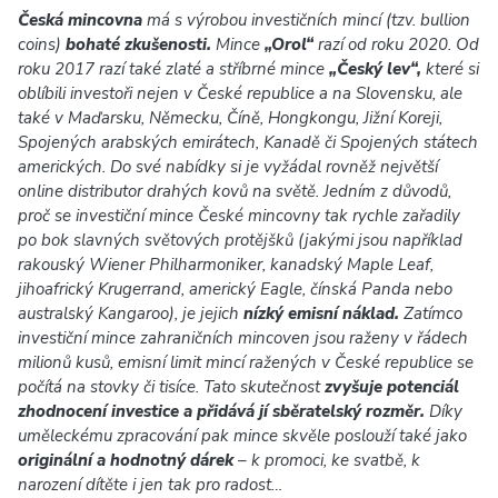
Česká mincovna
má s výrobou investičních mincí (tzv. bullion
coins)
bohaté zkušenosti.
Mince
„Orol“
razí od roku 2020. Od
roku 2017 razí také zlaté a stříbrné mince
„Český lev“,
které si
oblíbili investoři nejen v České republice a na Slovensku, ale
také v Maďarsku, Německu, Číně, Hongkongu, Jižní Koreji,
Spojených arabských emirátech, Kanadě či Spojených státech
amerických. Do své nabídky si je vyžádal rovněž největší
online distributor drahých kovů na světě. Jedním z důvodů,
proč se investiční mince České mincovny tak rychle zařadily
po bok slavných světových protějšků (jakými jsou například
rakouský Wiener Philharmoniker, kanadský Maple Leaf,
jihoafrický Krugerrand, americký Eagle, čínská Panda nebo
australský Kangaroo), je jejich
nízký emisní náklad.
Zatímco
investiční mince zahraničních mincoven jsou raženy v řádech
milionů kusů, emisní limit mincí ražených v České republice se
počítá na stovky či tisíce. Tato skutečnost
zvyšuje potenciál
zhodnocení investice a přidává jí sběratelský rozměr.
Díky
uměleckému zpracování pak mince skvěle poslouží také jako
originální a hodnotný dárek
– k promoci, ke svatbě, k
narození dítěte i jen tak pro radost…