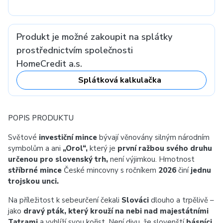
Produkt je možné zakoupit na splátky
prostřednictvím společnosti
HomeCredit a.s.
Splátková kalkulačka
POPIS PRODUKTU
Světové
investiční mince
bývají věnovány silným národním
symbolům a ani
„Orol“,
který je
první ražbou svého druhu
určenou pro slovenský trh,
není výjimkou. Hmotnost
stříbrné mince
České mincovny s ročníkem
2026
činí
jednu
trojskou unci.
Na příležitost k sebeurčení čekali
Slováci
dlouho a trpělivě –
jako
dravý pták, který krouží na nebi nad majestátními
Tatrami
a vyhlíží svou kořist. Není divu, že slovenští
básníci