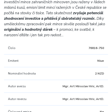
investiční mince zahraničních mincoven jsou raženy v řádech
milionů kusů, emisní limit mincí ražených v České republice se
počítá na stovky či tisíce. Tato skutečnost
zvyšuje potenciál
zhodnocení investice a přidává jí sběratelský rozměr.
Díky
uměleckému zpracování pak mince skvěle poslouží také jako
originální a hodnotný dárek
– k promoci, ke svatbě, k
narození dítěte i jen tak pro radost…
Číslo
76816-750
Emitent
Niue
Nominální hodnota
2 NZD
Autor averzu
Mgr. Art Miroslav Hric, ArtD.
Autor reverzu
Mgr. Art Miroslav Hric, ArtD.
Číslovaná emise
Ne