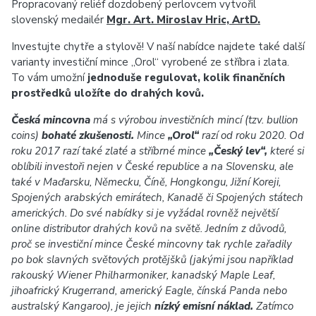
Propracovaný reliéf dozdobený perlovcem vytvořil
slovenský medailér
Mgr. Art. Miroslav Hric, ArtD.
Investujte chytře a stylově! V naší nabídce najdete také další
varianty investiční mince „Orol“ vyrobené ze stříbra i zlata.
To vám umožní
jednoduše regulovat, kolik finančních
prostředků uložíte do drahých kovů.
Česká mincovna
má s výrobou investičních mincí (tzv. bullion
coins)
bohaté zkušenosti.
Mince
„Orol“
razí od roku 2020. Od
roku 2017 razí také zlaté a stříbrné mince
„Český lev“,
které si
oblíbili investoři nejen v České republice a na Slovensku, ale
také v Maďarsku, Německu, Číně, Hongkongu, Jižní Koreji,
Spojených arabských emirátech, Kanadě či Spojených státech
amerických. Do své nabídky si je vyžádal rovněž největší
online distributor drahých kovů na světě. Jedním z důvodů,
proč se investiční mince České mincovny tak rychle zařadily
po bok slavných světových protějšků (jakými jsou například
rakouský Wiener Philharmoniker, kanadský Maple Leaf,
jihoafrický Krugerrand, americký Eagle, čínská Panda nebo
australský Kangaroo), je jejich
nízký emisní náklad.
Zatímco