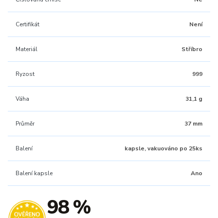
Certifikát
Není
Materiál
Stříbro
Ryzost
999
Váha
31,1 g
Průměr
37 mm
Balení
kapsle, vakuováno po 25ks
Balení kapsle
Ano
98 %