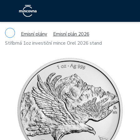
Emisní plány
Emisní plán 2026
Stříbrná 1oz investiční mince Orel 2026 stand
Previous
Ne