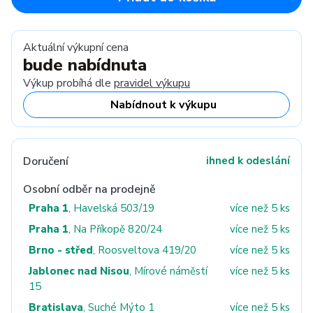
Aktuální výkupní cena
bude nabídnuta
Výkup probíhá dle
pravidel výkupu
Nabídnout k výkupu
Doručení
ihned k odeslání
Osobní odběr na prodejně
Praha 1
, Havelská 503/19
více než 5 ks
Praha 1
, Na Příkopě 820/24
více než 5 ks
Brno - střed
, Roosveltova 419/20
více než 5 ks
Jablonec nad Nisou
, Mírové náměstí
více než 5 ks
15
Bratislava
, Suché Mýto 1
více než 5 ks