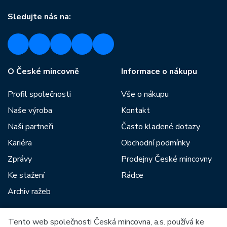
Sledujte nás na:
O České mincovně
Informace o nákupu
Profil společnosti
Vše o nákupu
Naše výroba
Kontakt
Naši partneři
Často kladené dotazy
Kariéra
Obchodní podmínky
Zprávy
Prodejny České mincovny
Ke stažení
Rádce
Archiv ražeb
Tento web společnosti Česká mincovna, a.s. používá ke
Mezi naše partnery patří: