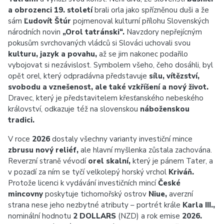
a obrozenci 19. století
brali orla jako spřízněnou duši a že
sám
Ľudovít Štúr
pojmenoval kulturní přílohu Slovenských
národních novin
„Orol tatránski“.
Navzdory nepřejícným
pokusům svrchovaných vládců si Slováci uchovali svou
kulturu, jazyk a povahu,
až se jim nakonec podařilo
vybojovat si nezávislost. Symbolem všeho, čeho dosáhli, byl
opět orel, který odpradávna představuje
sílu, vítězství,
svobodu a vznešenost, ale také vzkříšení a nový život.
Dravec, který je představitelem křesťanského nebeského
království, odkazuje též na slovenskou
náboženskou
tradici.
V roce
2026
dostaly všechny varianty investiční mince
zbrusu nový reliéf,
ale hlavní myšlenka zůstala zachována.
Reverzní straně vévodí
orel skalní,
který je pánem Tater, a
v pozadí za ním se tyčí velkolepý horský vrchol
Kriváň.
Protože licenci k vydávání investičních mincí
České
mincovny
poskytuje tichomořský ostrov
Niue,
averzní
strana nese jeho nezbytné atributy – portrét krále
Karla III.,
nominální hodnotu
2 DOLLARS
(NZD) a rok emise
2026.