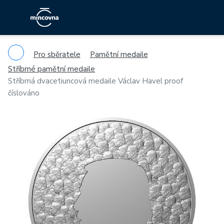
Pro sběratele
Pamětní medaile
Stříbrné pamětní medaile
Stříbrná dvacetiuncová medaile Václav Havel proof
číslováno
Previous
Ne