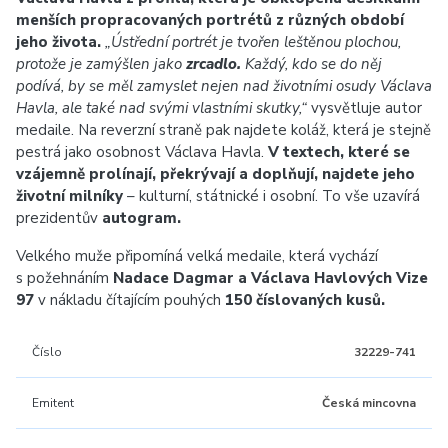
menších propracovaných portrétů z různých období
jeho života.
„Ústřední portrét je tvořen leštěnou plochou,
protože je zamýšlen jako
zrcadlo.
Každý, kdo se do něj
podívá, by se měl zamyslet nejen nad životními osudy Václava
Havla, ale také nad svými vlastními skutky,“
vysvětluje autor
medaile. Na reverzní straně pak najdete koláž, která je stejně
pestrá jako osobnost Václava Havla.
V textech, které se
vzájemně prolínají, překrývají a doplňují, najdete jeho
životní milníky
– kulturní, státnické i osobní. To vše uzavírá
prezidentův
autogram.
Velkého muže připomíná velká medaile, která vychází
s požehnáním
Nadace Dagmar a Václava Havlových Vize
97
v nákladu čítajícím pouhých
150 číslovaných kusů.
Číslo
32229-741
Emitent
Česká mincovna