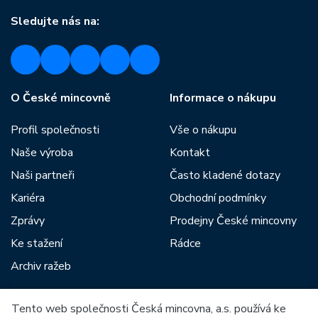
Sledujte nás na:
O České mincovně
Informace o nákupu
Profil společnosti
Vše o nákupu
Naše výroba
Kontakt
Naši partneři
Často kladené dotazy
Kariéra
Obchodní podmínky
Zprávy
Prodejny České mincovny
Ke stažení
Rádce
Archiv ražeb
Tento web společnosti Česká mincovna, a.s. používá ke
Mezi naše partnery patří: