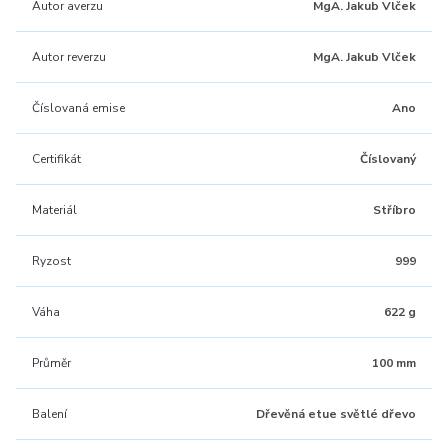
Autor averzu
MgA. Jakub Vlček
Autor reverzu
MgA. Jakub Vlček
Číslovaná emise
Ano
Certifikát
Číslovaný
Materiál
Stříbro
Ryzost
999
Váha
622 g
Průměr
100 mm
Balení
Dřevěná etue světlé dřevo