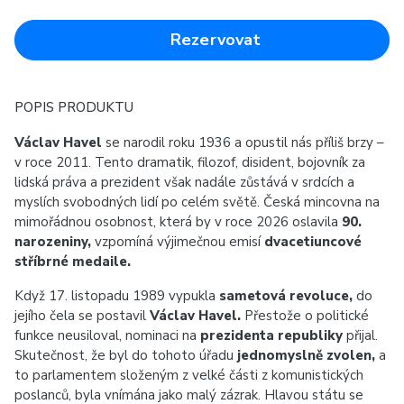
Rezervovat
POPIS PRODUKTU
Václav Havel
se narodil roku 1936 a opustil nás příliš brzy –
v roce 2011. Tento dramatik, filozof, disident, bojovník za
lidská práva a prezident však nadále zůstává v srdcích a
myslích svobodných lidí po celém světě. Česká mincovna na
mimořádnou osobnost, která by v roce 2026 oslavila
90.
narozeniny,
vzpomíná výjimečnou emisí
dvacetiuncové
stříbrné medaile.
Když 17. listopadu 1989 vypukla
sametová revoluce,
do
jejího čela se postavil
Václav Havel.
Přestože o politické
funkce neusiloval, nominaci na
prezidenta republiky
přijal.
Skutečnost, že byl do tohoto úřadu
jednomyslně zvolen,
a
to parlamentem složeným z velké části z komunistických
poslanců, byla vnímána jako malý zázrak. Hlavou státu se