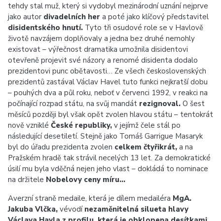
tehdy stal muž, který si vydobyl mezinárodní uznání nejprve
jako autor
divadelních her
a poté jako klíčový představitel
disidentského hnutí.
Tyto tři osudové role se v Havlově
životě navzájem doplňovaly a jedna bez druhé nemohly
existovat – výřečnost dramatika umožnila disidentovi
otevřeně projevit své názory a renomé disidenta dodalo
prezidentovi punc obětavosti… Ze všech československých
prezidentů zastával Václav Havel tuto funkci nejkratší dobu
– pouhých dva a půl roku, neboť v červenci 1992, v reakci na
počínající rozpad státu, na svůj mandát
rezignoval.
O šest
měsíců později byl však opět zvolen hlavou státu – tentokrát
nově vzniklé
České republiky,
v jejímž čele stál po
následující desetiletí. Stejně jako Tomáš Garrigue Masaryk
byl do úřadu prezidenta zvolen
celkem čtyřikrát,
a na
Pražském hradě tak strávil necelých 13 let. Za demokratické
úsilí mu byla vděčná nejen jeho vlast – dokládá to nominace
na držitele
Nobelovy ceny míru…
Averzní straně medaile, která je dílem medailéra
MgA.
Jakuba Vlčka,
vévodí
nezaměnitelná silueta hlavy
Václava Havla z profilu, která je obklopena desítkami