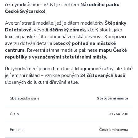
četnými krásami – vždyť je centrem
Národního parku
České Švýcarsko!
Averzní straně medaile, jež je dílem medailérky
Štěpánky
Doležalové,
vévodí
děčínský zámek,
který sloužil jako
luxusní panské sídlo i obranná zemská pevnost. Kompozici
averzu dotváří detailní
letecký pohled na městské
centrum.
Reverzní strana medaile pak nese
mapu České
republiky s vyznačenými statutárními městy.
Úctyhodná není jenom hmotnost kilogramové ražby, ale také
její emisní náklad – vznikne pouhých
24 číslovaných kusů
uložených do luxusní dřevěné etue.
Sběratelská série
Statutární města
Číslo
31766-730
Emitent
Česká mincovna