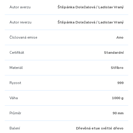
Autor averzu
Štěpánka Doležalová / Ladislav Vraný
Autor reverzu
Štěpánka Doležalová / Ladislav Vraný
Číslovaná emise
Ano
Certifikát
Standardní
Materiál
Stříbro
Ryzost
999
Váha
1000 g
Průměr
90 mm
Balení
Dřevěná etue světlé dřevo