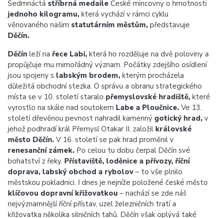
Sedmnáctá
stříbrná medaile
České mincovny o hmotnosti
jednoho kilogramu,
která vychází v rámci cyklu
věnovaného našim
statutárním městům,
představuje
Děčín.
Děčín
leží na
řece Labi,
která ho rozděluje na dvě poloviny a
propůjčuje mu mimořádný význam. Počátky zdejšího osídlení
jsou spojeny s
labským brodem,
kterým procházela
důležitá obchodní stezka. O správu a obranu strategického
místa se v 10. století staralo
přemyslovské hradiště,
které
vyrostlo na skále nad soutokem
Labe a Ploučnice.
Ve 13.
století dřevěnou pevnost nahradil kamenný
gotický hrad,
v
jehož podhradí král Přemysl Otakar II. založil
královské
město Děčín.
V 16. století se pak hrad proměnil v
renesanční zámek.
Po celou tu dobu čerpal Děčín své
bohatství z řeky.
Přístaviště, loděnice a přívozy, říční
doprava, labský obchod a rybolov
– to vše plnilo
městskou pokladnici. I dnes je nejníže položené české město
klíčovou dopravní křižovatkou
– nachází se zde náš
nejvýznamnější říční přístav, uzel železničních tratí a
křižovatka několika silničních tahů. Děčín však oplývá také