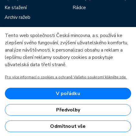
Ke stažení
Rádce
Archiv ražeb
Tento web společnosti Česká mincovna, a.s. používá ke
Mezi naše partnery patří:
zlepšení svého fungování, zvýšení uživatelského komfortu,
analýze návštěvnosti, k personalizaci obsahu a reklam a
lepšímu cílení reklamy soubory cookies a poskytuje
uživatelská data třetí straně.
Pro více informací o cookies a ochraně Vašeho soukromí klikněte zde.
Evropská unie
Evropský fond pro regionální rozvoj
OP Podnikání a inovace pro konkurenceschopnost
Evropská unie
V pořádku
Evropský fond pro regionální rozvoj
Investice do vaší budoucnosti
Předvolby
Odmítnout vše
Česká mincovna, a.s. © 1993 - 2026