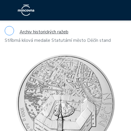
Archiv historických ražeb
Stříbrná kilová medaile Statutární město Děčín stand
Previous
Ne