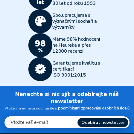
30 let od roku 1993
Spolupracujeme s
význačnými sochaři a
výtvarníky
Máme 98% hodnocení
na Heureka a přes
12000 recenzí
Garantujeme kvalitu s
certifikací
ISO 9001:2015
Nenechte si nic ujít a odebírejte náš
newsletter
Vložením e-mailu souhlasíte s
podmínkami zpracování osobních údajů
Odebírat newsletter